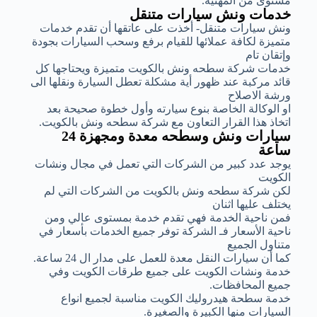
مستوى من المهنية.
خدمات ونش سيارات متنقل
ونش سيارات متنقل- أخذت على عاتقها أن تقدم خدمات
متميزة لكافة عملائها للقيام برفع وسحب السيارات بجودة
وإتقان تام
خدمات شركة سطحه ونش بالكويت متميزة ويحتاجها كل
قائد مركبة عند ظهور أية مشكلة تعطل السيارة ونقلها الى
ورشة الاصلاح
او الوكالة الخاصة بنوع سيارته وأول خطوة صحيحة بعد
اتخاذ هذا القرار التعاون مع شركة سطحه ونش بالكويت.
سيارات ونش وسطحه معدة ومجهزة 24
ساعة
يوجد عدد كبير من الشركات التي تعمل في مجال ونشات
الكويت
لكن شركة سطحه ونش بالكويت من الشركات التي لم
يختلف عليها اثنان
فمن ناحية الخدمة فهي تقدم خدمة بمستوى عالي ومن
ناحية الأسعار فـ الشركة توفر جميع الخدمات بأسعار في
متناول الجميع
كما أن سيارات النقل معدة للعمل على مدار ال 24 ساعة.
خدمة ونشات الكويت على جميع طرقات الكويت وفي
جميع المحافظات.
خدمة سطحة هيدروليك الكويت مناسبة لجميع انواع
السيارات منها الكبيرة والصغيرة.