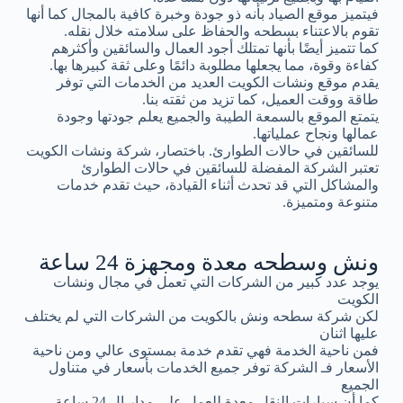
فيتميز موقع الصياد بأنه ذو جودة وخبرة كافية بالمجال كما أنها
تقوم بالاعتناء بسطحه والحفاظ على سلامته خلال نقله.
كما تتميز أيضًا بأنها تمتلك أجود العمال والسائقين وأكثرهم
كفاءة وقوة، مما يجعلها مطلوبة دائمًا وعلى ثقة كبيرها بها.
يقدم موقع ونشات الكويت العديد من الخدمات التي توفر
طاقة ووقت العميل، كما تزيد من ثقته بنا.
يتمتع الموقع بالسمعة الطيبة والجميع يعلم جودتها وجودة
عمالها ونجاح عملياتها.
للسائقين في حالات الطوارئ. باختصار، شركة ونشات الكويت
تعتبر الشركة المفضلة للسائقين في حالات الطوارئ
والمشاكل التي قد تحدث أثناء القيادة، حيث تقدم خدمات
متنوعة ومتميزة.
ونش وسطحه معدة ومجهزة 24 ساعة
يوجد عدد كبير من الشركات التي تعمل في مجال ونشات
الكويت
لكن شركة سطحه ونش بالكويت من الشركات التي لم يختلف
عليها اثنان
فمن ناحية الخدمة فهي تقدم خدمة بمستوى عالي ومن ناحية
الأسعار فـ الشركة توفر جميع الخدمات بأسعار في متناول
الجميع
كما أن سيارات النقل معدة للعمل على مدار ال 24 ساعة.