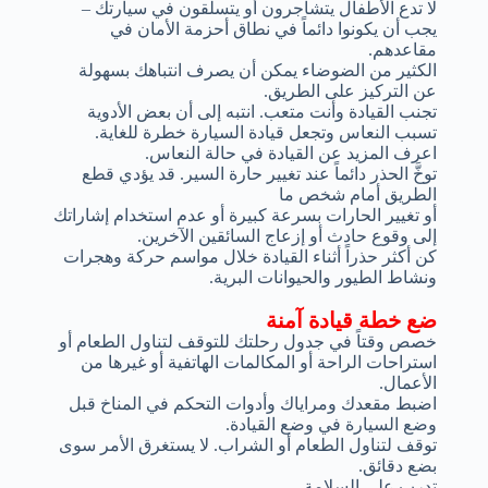
لا تدع الأطفال يتشاجرون أو يتسلقون في سيارتك –
يجب أن يكونوا دائماً في نطاق أحزمة الأمان في
مقاعدهم.
الكثير من الضوضاء يمكن أن يصرف انتباهك بسهولة
عن التركيز على الطريق.
تجنب القيادة وأنت متعب. انتبه إلى أن بعض الأدوية
تسبب النعاس وتجعل قيادة السيارة خطرة للغاية.
اعرف المزيد عن القيادة في حالة النعاس.
توخَّ الحذر دائماً عند تغيير حارة السير. قد يؤدي قطع
الطريق أمام شخص ما
أو تغيير الحارات بسرعة كبيرة أو عدم استخدام إشاراتك
إلى وقوع حادث أو إزعاج السائقين الآخرين.
كن أكثر حذراً أثناء القيادة خلال مواسم حركة وهجرات
ونشاط الطيور والحيوانات البرية.
ضع خطة قيادة آمنة
خصص وقتاً في جدول رحلتك للتوقف لتناول الطعام أو
استراحات الراحة أو المكالمات الهاتفية أو غيرها من
الأعمال.
اضبط مقعدك ومراياك وأدوات التحكم في المناخ قبل
وضع السيارة في وضع القيادة.
توقف لتناول الطعام أو الشراب. لا يستغرق الأمر سوى
بضع دقائق.
تدرب على السلامة