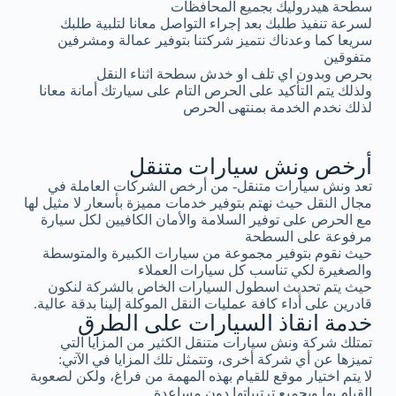
سطحة هيدروليك بجميع المحافظات
لسرعة تنفيذ طلبك بعد إجراء التواصل معانا لتلبية طلبك
سريعا كما وعدناك نتميز شركتنا بتوفير عمالة ومشرفين
متفوقين
بحرص وبدون اي تلف او خدش سطحة اثناء النقل
ولذلك يتم التأكيد على الحرص التام على سيارتك أمانة معانا
لذلك نخدم الخدمة بمنتهى الحرص
أرخص ونش سيارات متنقل
تعد ونش سيارات متنقل- من أرخص الشركات العاملة في
مجال النقل حيث نهتم بتوفير خدمات مميزة بأسعار لا مثيل لها
مع الحرص على توفير السلامة والأمان الكافيين لكل سيارة
مرفوعة على السطحة
حيث نقوم بتوفير مجموعة من سيارات الكبيرة والمتوسطة
والصغيرة لكي تناسب كل سيارات العملاء
حيث يتم تحديث اسطول السيارات الخاص بالشركة لنكون
قادرين على أداء كافة عمليات النقل الموكلة إلينا بدقة عالية.
خدمة انقاذ السيارات على الطرق
تمتلك شركة ونش سيارات متنقل الكثير من المزايا التي
تميزها عن أي شركة أخرى، وتتمثل تلك المزايا في الآتي:
لا يتم اختيار موقع للقيام بهذه المهمة من فراغ، ولكن لصعوبة
القيام بها وبجميع ترتيباتها دون مساعدة.