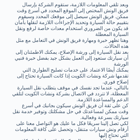
وبعد تلقي المعلومات اللازمة، ستقوم الشركة بإرسال
فريق الونش المختص إلى الموقع المحدد في أسرع وقت
ممكن. فريق الونش سيصل إلى موقعك المحدد وسيقوم
بتقييم حالة السيارة وتحديد الإجراءات اللازمة لنقلها بأمان
قد يكون من الضروري استخدام معدات خاصة لرفع ونقل
السيارة المعطلة
وهنا تظهر خبرة ومهارة فريق الونش في التعامل مع مثل
هذه الحالات.
بعد نقل السيارة إلى ورشة الإصلاح، يمكنك الاطمئنان إلى
أن سيارتك ستعود إلى العمل بشكل جيد بفضل خبرة فنيي
الورشة
يمكنك أيضًا الاعتماد على خدمات تصليح الطوارئ التي
تقدمها شركة ونشات الكويت إذا كانت السيارة تحتاج إلى
إصلاح فوري.
بالتالي، عندما تجد نفسك في موقف يتطلب نقل السيارة
المعطلة، لا تتردد في الاتصال بشركة ونشات الكويت لتلقي
الدعم والمساعدة اللازمة.
كن على ثقة أن فريق الونش سيكون بجانبك في أسرع
وقت ممكن لمساعدتك في حل مشكلتك وتوفير خدمة نقل
سيارتك بسرعة وفعالية.
لكي تصل إلينا سريعًا فكل ما عليك هو التواصل معنا على
أرقام ونش سيارات متنقل- وتحصل على كافة المعلومات
التي تحتاج إليها