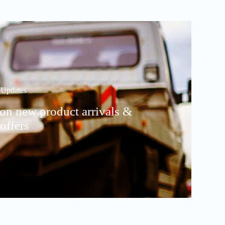
 Updates
 on new product arrivals &
 offers