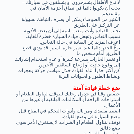
لا تدع الأطفال يتشاجرون أو يتسلقون في سيارتك –
يجب أن يكونوا دائماً في نطاق أحزمة الأمان في
مقاعدهم.
الكثير من الضوضاء يمكن أن يصرف انتباهك بسهولة
عن التركيز على الطريق.
تجنب القيادة وأنت متعب. انتبه إلى أن بعض الأدوية
تسبب النعاس وتجعل قيادة السيارة خطرة للغاية.
اعرف المزيد عن القيادة في حالة النعاس.
توخَّ الحذر دائماً عند تغيير حارة السير. قد يؤدي قطع
الطريق أمام شخص ما
أو تغيير الحارات بسرعة كبيرة أو عدم استخدام إشاراتك
إلى وقوع حادث أو إزعاج السائقين الآخرين.
كن أكثر حذراً أثناء القيادة خلال مواسم حركة وهجرات
ونشاط الطيور والحيوانات البرية.
ضع خطة قيادة آمنة
خصص وقتاً في جدول رحلتك للتوقف لتناول الطعام أو
استراحات الراحة أو المكالمات الهاتفية أو غيرها من
الأعمال.
اضبط مقعدك ومراياك وأدوات التحكم في المناخ قبل
وضع السيارة في وضع القيادة.
توقف لتناول الطعام أو الشراب. لا يستغرق الأمر سوى
بضع دقائق.
تدرب على السلامة