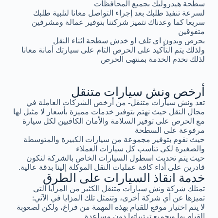
سطحة هيدروليك بجميع المحافظات
لسرعة تنفيذ طلبك بعد إجراء التواصل معانا لتلبية طلبك
سريعا كما وعدناك نتميز شركتنا بتوفير عمالة ومشرفين
متفوقين
بحرص وبدون اي تلف او خدش سطحة اثناء النقل
ولذلك يتم التأكيد على الحرص التام على سيارتك أمانة معانا
لذلك نخدم الخدمة بمنتهى الحرص
أرخص ونش سيارات متنقل
تعد ونش سيارات متنقل- من أرخص الشركات العاملة في
مجال النقل حيث نهتم بتوفير خدمات مميزة بأسعار لا مثيل لها
مع الحرص على توفير السلامة والأمان الكافيين لكل سيارة
مرفوعة على السطحة
حيث نقوم بتوفير مجموعة من سيارات الكبيرة والمتوسطة
والصغيرة لكي تناسب كل سيارات العملاء
حيث يتم تحديث اسطول السيارات الخاص بالشركة لنكون
قادرين على أداء كافة عمليات النقل الموكلة إلينا بدقة عالية.
خدمة انقاذ السيارات على الطرق
تمتلك شركة ونش سيارات متنقل الكثير من المزايا التي
تميزها عن أي شركة أخرى، وتتمثل تلك المزايا في الآتي:
لا يتم اختيار موقع للقيام بهذه المهمة من فراغ، ولكن لصعوبة
القيام بها وبجميع ترتيباتها دون مساعدة.