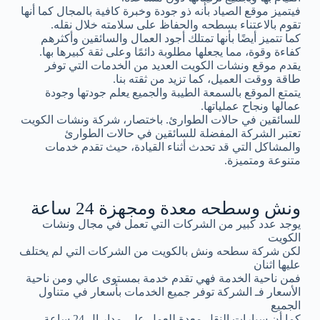
فيتميز موقع الصياد بأنه ذو جودة وخبرة كافية بالمجال كما أنها
تقوم بالاعتناء بسطحه والحفاظ على سلامته خلال نقله.
كما تتميز أيضًا بأنها تمتلك أجود العمال والسائقين وأكثرهم
كفاءة وقوة، مما يجعلها مطلوبة دائمًا وعلى ثقة كبيرها بها.
يقدم موقع ونشات الكويت العديد من الخدمات التي توفر
طاقة ووقت العميل، كما تزيد من ثقته بنا.
يتمتع الموقع بالسمعة الطيبة والجميع يعلم جودتها وجودة
عمالها ونجاح عملياتها.
للسائقين في حالات الطوارئ. باختصار، شركة ونشات الكويت
تعتبر الشركة المفضلة للسائقين في حالات الطوارئ
والمشاكل التي قد تحدث أثناء القيادة، حيث تقدم خدمات
متنوعة ومتميزة.
ونش وسطحه معدة ومجهزة 24 ساعة
يوجد عدد كبير من الشركات التي تعمل في مجال ونشات
الكويت
لكن شركة سطحه ونش بالكويت من الشركات التي لم يختلف
عليها اثنان
فمن ناحية الخدمة فهي تقدم خدمة بمستوى عالي ومن ناحية
الأسعار فـ الشركة توفر جميع الخدمات بأسعار في متناول
الجميع
كما أن سيارات النقل معدة للعمل على مدار ال 24 ساعة.