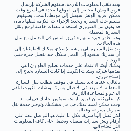
وبعد تلقي المعلومات اللازمة، ستقوم الشركة بإرسال
فريق الونش المختص إلى الموقع المحدد في أسرع وقت
ممكن. فريق الونش سيصل إلى موقعك المحدد وسيقوم
بتقييم حالة السيارة وتحديد الإجراءات اللازمة لنقلها بأمان
قد يكون من الضروري استخدام معدات خاصة لرفع ونقل
السيارة المعطلة
وهنا تظهر خبرة ومهارة فريق الونش في التعامل مع مثل
هذه الحالات.
بعد نقل السيارة إلى ورشة الإصلاح، يمكنك الاطمئنان إلى
أن سيارتك ستعود إلى العمل بشكل جيد بفضل خبرة فنيي
الورشة
يمكنك أيضًا الاعتماد على خدمات تصليح الطوارئ التي
تقدمها شركة ونشات الكويت إذا كانت السيارة تحتاج إلى
إصلاح فوري.
بالتالي، عندما تجد نفسك في موقف يتطلب نقل السيارة
المعطلة، لا تتردد في الاتصال بشركة ونشات الكويت لتلقي
الدعم والمساعدة اللازمة.
كن على ثقة أن فريق الونش سيكون بجانبك في أسرع
وقت ممكن لمساعدتك في حل مشكلتك وتوفير خدمة نقل
سيارتك بسرعة وفعالية.
لكي تصل إلينا سريعًا فكل ما عليك هو التواصل معنا على
أرقام ونش سيارات متنقل- وتحصل على كافة المعلومات
التي تحتاج إليها