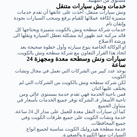
مستوى من المهنية.
خدمات ونش سيارات متنقل
ونش سيارات متنقل- أخذت على عاتقها أن تقدم خدمات
متميزة لكافة عملائها للقيام برفع وسحب السيارات بجودة
وإتقان تام
خدمات شركة سطحه ونش بالكويت متميزة ويحتاجها كل
قائد مركبة عند ظهور أية مشكلة تعطل السيارة ونقلها الى
ورشة الاصلاح
او الوكالة الخاصة بنوع سيارته وأول خطوة صحيحة بعد
اتخاذ هذا القرار التعاون مع شركة سطحه ونش بالكويت.
سيارات ونش وسطحه معدة ومجهزة 24
ساعة
يوجد عدد كبير من الشركات التي تعمل في مجال ونشات
الكويت
لكن شركة سطحه ونش بالكويت من الشركات التي لم
يختلف عليها اثنان
فمن ناحية الخدمة فهي تقدم خدمة بمستوى عالي ومن
ناحية الأسعار فـ الشركة توفر جميع الخدمات بأسعار في
متناول الجميع
كما أن سيارات النقل معدة للعمل على مدار ال 24 ساعة.
خدمة ونشات الكويت على جميع طرقات الكويت وفي
جميع المحافظات.
خدمة سطحة هيدروليك الكويت مناسبة لجميع انواع
السيارات منها الكبيرة والصغيرة.