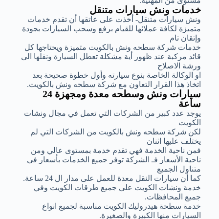
مستوى من المهنية.
خدمات ونش سيارات متنقل
ونش سيارات متنقل- أخذت على عاتقها أن تقدم خدمات
متميزة لكافة عملائها للقيام برفع وسحب السيارات بجودة
وإتقان تام
خدمات شركة سطحه ونش بالكويت متميزة ويحتاجها كل
قائد مركبة عند ظهور أية مشكلة تعطل السيارة ونقلها الى
ورشة الاصلاح
او الوكالة الخاصة بنوع سيارته وأول خطوة صحيحة بعد
اتخاذ هذا القرار التعاون مع شركة سطحه ونش بالكويت.
سيارات ونش وسطحه معدة ومجهزة 24
ساعة
يوجد عدد كبير من الشركات التي تعمل في مجال ونشات
الكويت
لكن شركة سطحه ونش بالكويت من الشركات التي لم
يختلف عليها اثنان
فمن ناحية الخدمة فهي تقدم خدمة بمستوى عالي ومن
ناحية الأسعار فـ الشركة توفر جميع الخدمات بأسعار في
متناول الجميع
كما أن سيارات النقل معدة للعمل على مدار ال 24 ساعة.
خدمة ونشات الكويت على جميع طرقات الكويت وفي
جميع المحافظات.
خدمة سطحة هيدروليك الكويت مناسبة لجميع انواع
السيارات منها الكبيرة والصغيرة.