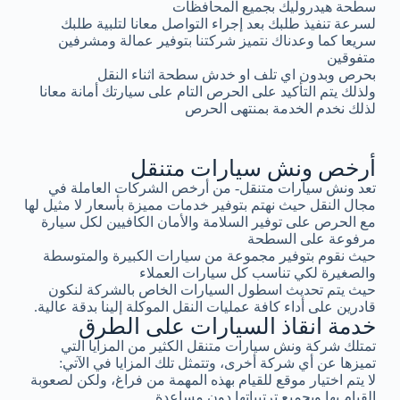
سطحة هيدروليك بجميع المحافظات
لسرعة تنفيذ طلبك بعد إجراء التواصل معانا لتلبية طلبك
سريعا كما وعدناك نتميز شركتنا بتوفير عمالة ومشرفين
متفوقين
بحرص وبدون اي تلف او خدش سطحة اثناء النقل
ولذلك يتم التأكيد على الحرص التام على سيارتك أمانة معانا
لذلك نخدم الخدمة بمنتهى الحرص
أرخص ونش سيارات متنقل
تعد ونش سيارات متنقل- من أرخص الشركات العاملة في
مجال النقل حيث نهتم بتوفير خدمات مميزة بأسعار لا مثيل لها
مع الحرص على توفير السلامة والأمان الكافيين لكل سيارة
مرفوعة على السطحة
حيث نقوم بتوفير مجموعة من سيارات الكبيرة والمتوسطة
والصغيرة لكي تناسب كل سيارات العملاء
حيث يتم تحديث اسطول السيارات الخاص بالشركة لنكون
قادرين على أداء كافة عمليات النقل الموكلة إلينا بدقة عالية.
خدمة انقاذ السيارات على الطرق
تمتلك شركة ونش سيارات متنقل الكثير من المزايا التي
تميزها عن أي شركة أخرى، وتتمثل تلك المزايا في الآتي:
لا يتم اختيار موقع للقيام بهذه المهمة من فراغ، ولكن لصعوبة
القيام بها وبجميع ترتيباتها دون مساعدة.