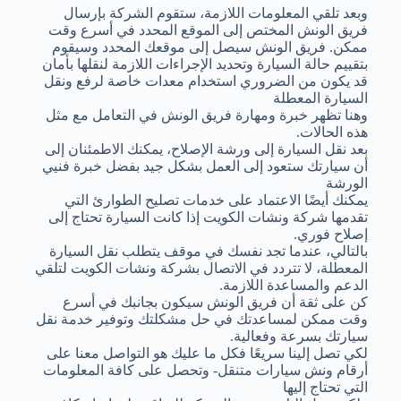
وبعد تلقي المعلومات اللازمة، ستقوم الشركة بإرسال
فريق الونش المختص إلى الموقع المحدد في أسرع وقت
ممكن. فريق الونش سيصل إلى موقعك المحدد وسيقوم
بتقييم حالة السيارة وتحديد الإجراءات اللازمة لنقلها بأمان
قد يكون من الضروري استخدام معدات خاصة لرفع ونقل
السيارة المعطلة
وهنا تظهر خبرة ومهارة فريق الونش في التعامل مع مثل
هذه الحالات.
بعد نقل السيارة إلى ورشة الإصلاح، يمكنك الاطمئنان إلى
أن سيارتك ستعود إلى العمل بشكل جيد بفضل خبرة فنيي
الورشة
يمكنك أيضًا الاعتماد على خدمات تصليح الطوارئ التي
تقدمها شركة ونشات الكويت إذا كانت السيارة تحتاج إلى
إصلاح فوري.
بالتالي، عندما تجد نفسك في موقف يتطلب نقل السيارة
المعطلة، لا تتردد في الاتصال بشركة ونشات الكويت لتلقي
الدعم والمساعدة اللازمة.
كن على ثقة أن فريق الونش سيكون بجانبك في أسرع
وقت ممكن لمساعدتك في حل مشكلتك وتوفير خدمة نقل
سيارتك بسرعة وفعالية.
لكي تصل إلينا سريعًا فكل ما عليك هو التواصل معنا على
أرقام ونش سيارات متنقل- وتحصل على كافة المعلومات
التي تحتاج إليها