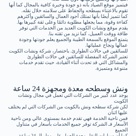
فيتميز موقع الصياد بأنه ذو جودة وخبرة كافية بالمجال كما أنها
تقوم بالاعتناء بسطحه والحفاظ على سلامته خلال نقله.
كما تتميز أيضًا بأنها تمتلك أجود العمال والسائقين وأكثرهم
كفاءة وقوة، مما يجعلها مطلوبة دائمًا وعلى ثقة كبيرها بها.
يقدم موقع ونشات الكويت العديد من الخدمات التي توفر
طاقة ووقت العميل، كما تزيد من ثقته بنا.
يتمتع الموقع بالسمعة الطيبة والجميع يعلم جودتها وجودة
عمالها ونجاح عملياتها.
للسائقين في حالات الطوارئ. باختصار، شركة ونشات الكويت
تعتبر الشركة المفضلة للسائقين في حالات الطوارئ
والمشاكل التي قد تحدث أثناء القيادة، حيث تقدم خدمات
متنوعة ومتميزة.
ونش وسطحه معدة ومجهزة 24 ساعة
يوجد عدد كبير من الشركات التي تعمل في مجال ونشات
الكويت
لكن شركة سطحه ونش بالكويت من الشركات التي لم يختلف
عليها اثنان
فمن ناحية الخدمة فهي تقدم خدمة بمستوى عالي ومن ناحية
الأسعار فـ الشركة توفر جميع الخدمات بأسعار في متناول
الجميع
كما أن سيارات النقل معدة للعمل على مدار ال 24 ساعة.