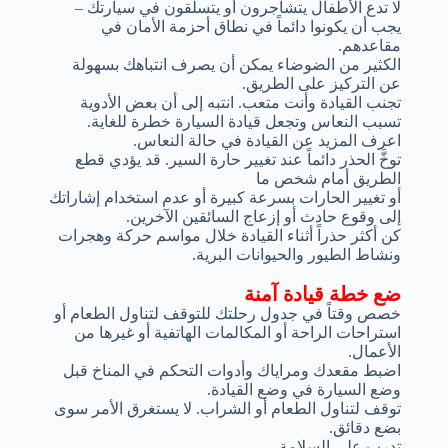
لا تدع الأطفال يتشاجرون أو يتسلقون في سيارتك –
يجب أن يكونوا دائماً في نطاق أحزمة الأمان في
مقاعدهم.
الكثير من الضوضاء يمكن أن يصرف انتباهك بسهولة
عن التركيز على الطريق.
تجنب القيادة وأنت متعب. انتبه إلى أن بعض الأدوية
تسبب النعاس وتجعل قيادة السيارة خطرة للغاية.
اعرف المزيد عن القيادة في حالة النعاس.
توخَّ الحذر دائماً عند تغيير حارة السير. قد يؤدي قطع
الطريق أمام شخص ما
أو تغيير الحارات بسرعة كبيرة أو عدم استخدام إشاراتك
إلى وقوع حادث أو إزعاج السائقين الآخرين.
كن أكثر حذراً أثناء القيادة خلال مواسم حركة وهجرات
ونشاط الطيور والحيوانات البرية.
ضع خطة قيادة آمنة
خصص وقتاً في جدول رحلتك للتوقف لتناول الطعام أو
استراحات الراحة أو المكالمات الهاتفية أو غيرها من
الأعمال.
اضبط مقعدك ومراياك وأدوات التحكم في المناخ قبل
وضع السيارة في وضع القيادة.
توقف لتناول الطعام أو الشراب. لا يستغرق الأمر سوى
بضع دقائق.
تدرب على السلامة