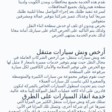
نقدم هذه الخدمة بجميع محافظات ومدن الكويت ولدينا
سطحة هيدروليك بجميع المحافظات
لسرعة تنفيذ طلبك بعد إجراء التواصل معانا لتلبية طلبك
سريعا كما وعدناك نتميز شركتنا بتوفير عمالة ومشرفين
متفوقين
بحرص وبدون اي تلف او خدش سطحة اثناء النقل
ولذلك يتم التأكيد على الحرص التام على سيارتك أمانة معانا
لذلك نخدم الخدمة بمنتهى الحرص
أرخص ونش سيارات متنقل
تعد ونش سيارات متنقل- من أرخص الشركات العاملة في
مجال النقل حيث نهتم بتوفير خدمات مميزة بأسعار لا مثيل لها
مع الحرص على توفير السلامة والأمان الكافيين لكل سيارة
مرفوعة على السطحة
حيث نقوم بتوفير مجموعة من سيارات الكبيرة والمتوسطة
والصغيرة لكي تناسب كل سيارات العملاء
حيث يتم تحديث اسطول السيارات الخاص بالشركة لنكون
قادرين على أداء كافة عمليات النقل الموكلة إلينا بدقة عالية.
خدمة انقاذ السيارات على الطرق
تمتلك شركة ونش سيارات متنقل الكثير من المزايا التي
تميزها عن أي شركة أخرى، وتتمثل تلك المزايا في الآتي:
لا يتم اختيار موقع للقيام بهذه المهمة من فراغ، ولكن لصعوبة