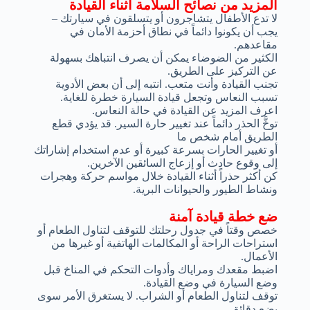
المزيد من نصائح السلامة أثناء القيادة
لا تدع الأطفال يتشاجرون أو يتسلقون في سيارتك –
يجب أن يكونوا دائماً في نطاق أحزمة الأمان في
مقاعدهم.
الكثير من الضوضاء يمكن أن يصرف انتباهك بسهولة
عن التركيز على الطريق.
تجنب القيادة وأنت متعب. انتبه إلى أن بعض الأدوية
تسبب النعاس وتجعل قيادة السيارة خطرة للغاية.
اعرف المزيد عن القيادة في حالة النعاس.
توخَّ الحذر دائماً عند تغيير حارة السير. قد يؤدي قطع
الطريق أمام شخص ما
أو تغيير الحارات بسرعة كبيرة أو عدم استخدام إشاراتك
إلى وقوع حادث أو إزعاج السائقين الآخرين.
كن أكثر حذراً أثناء القيادة خلال مواسم حركة وهجرات
ونشاط الطيور والحيوانات البرية.
ضع خطة قيادة آمنة
خصص وقتاً في جدول رحلتك للتوقف لتناول الطعام أو
استراحات الراحة أو المكالمات الهاتفية أو غيرها من
الأعمال.
اضبط مقعدك ومراياك وأدوات التحكم في المناخ قبل
وضع السيارة في وضع القيادة.
توقف لتناول الطعام أو الشراب. لا يستغرق الأمر سوى
بضع دقائق.