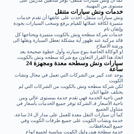
كما أن ونش سيارات متنقل- توفر سائقين مدربين على
مستوى من المهنية.
خدمات ونش سيارات متنقل
ونش سيارات متنقل- أخذت على عاتقها أن تقدم خدمات
متميزة لكافة عملائها للقيام برفع وسحب السيارات بجودة
وإتقان تام
خدمات شركة سطحه ونش بالكويت متميزة ويحتاجها كل
قائد مركبة عند ظهور أية مشكلة تعطل السيارة ونقلها الى
ورشة الاصلاح
او الوكالة الخاصة بنوع سيارته وأول خطوة صحيحة بعد
اتخاذ هذا القرار التعاون مع شركة سطحه ونش بالكويت.
سيارات ونش وسطحه معدة ومجهزة 24
ساعة
يوجد عدد كبير من الشركات التي تعمل في مجال ونشات
الكويت
لكن شركة سطحه ونش بالكويت من الشركات التي لم
يختلف عليها اثنان
فمن ناحية الخدمة فهي تقدم خدمة بمستوى عالي ومن
ناحية الأسعار فـ الشركة توفر جميع الخدمات بأسعار في
متناول الجميع
كما أن سيارات النقل معدة للعمل على مدار ال 24 ساعة.
خدمة ونشات الكويت على جميع طرقات الكويت وفي
جميع المحافظات.
خدمة سطحة هيدروليك الكويت مناسبة لجميع انواع