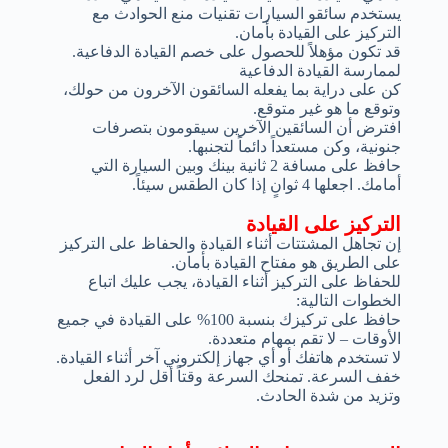
يستخدم سائقو السيارات تقنيات منع الحوادث مع
التركيز على القيادة بأمان.
قد تكون مؤهلاً للحصول على خصم القيادة الدفاعية.
لممارسة القيادة الدفاعية
كن على دراية بما يفعله السائقون الآخرون من حولك،
وتوقع ما هو غير متوقع.
افترض أن السائقين الآخرين سيقومون بتصرفات
جنونية، وكن مستعداً دائماً لتجنبها.
حافظ على مسافة 2 ثانية بينك وبين السيارة التي
أمامك. اجعلها 4 ثوانٍ إذا كان الطقس سيئاً.
التركيز على القيادة
إن تجاهل المشتتات أثناء القيادة والحفاظ على التركيز
على الطريق هو مفتاح القيادة بأمان.
للحفاظ على التركيز أثناء القيادة، يجب عليك اتباع
الخطوات التالية:
حافظ على تركيزك بنسبة 100% على القيادة في جميع
الأوقات – لا تقم بمهام متعددة.
لا تستخدم هاتفك أو أي جهاز إلكتروني آخر أثناء القيادة.
خفف السرعة. تمنحك السرعة وقتاً أقل لرد الفعل
وتزيد من شدة الحادث.