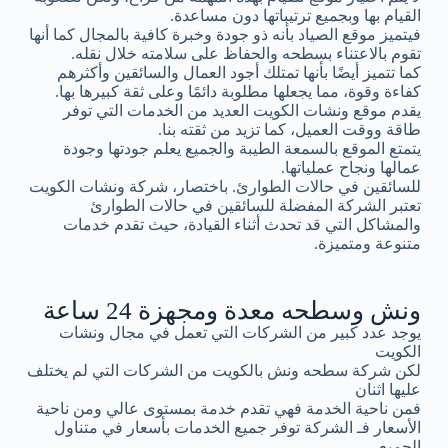
القيام بها وبجميع ترتيباتها دون مساعدة.
فيتميز موقع الصياد بأنه ذو جودة وخبرة كافية بالمجال كما أنها
تقوم بالاعتناء بسطحه والحفاظ على سلامته خلال نقله.
كما تتميز أيضًا بأنها تمتلك أجود العمال والسائقين وأكثرهم
كفاءة وقوة، مما يجعلها مطلوبة دائمًا وعلى ثقة كبيرها بها.
يقدم موقع ونشات الكويت العديد من الخدمات التي توفر
طاقة ووقت العميل، كما تزيد من ثقته بنا.
يتمتع الموقع بالسمعة الطيبة والجميع يعلم جودتها وجودة
عمالها ونجاح عملياتها.
للسائقين في حالات الطوارئ. باختصار، شركة ونشات الكويت
تعتبر الشركة المفضلة للسائقين في حالات الطوارئ
والمشاكل التي قد تحدث أثناء القيادة، حيث تقدم خدمات
متنوعة ومتميزة.
ونش وسطحه معدة ومجهزة 24 ساعة
يوجد عدد كبير من الشركات التي تعمل في مجال ونشات
الكويت
لكن شركة سطحه ونش بالكويت من الشركات التي لم يختلف
عليها اثنان
فمن ناحية الخدمة فهي تقدم خدمة بمستوى عالي ومن ناحية
الأسعار فـ الشركة توفر جميع الخدمات بأسعار في متناول
الجميع