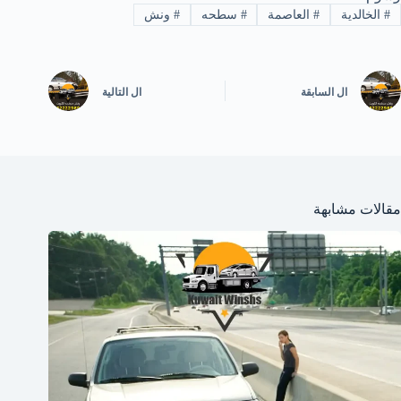
#
الخالدية
#
العاصمة
#
سطحه
#
ونش
ال
السابقة
ال
التالية
مقالات مشابهة