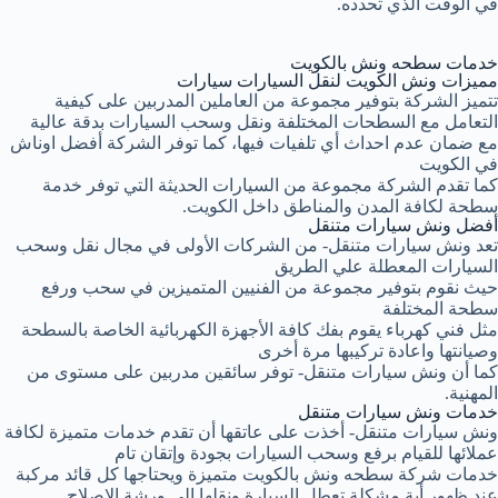
في الوقت الذي تحدده.
خدمات سطحه ونش بالكويت
مميزات ونش الكويت لنقل السيارات سيارات
تتميز الشركة بتوفير مجموعة من العاملين المدربين على كيفية
التعامل مع السطحات المختلفة ونقل وسحب السيارات بدقة عالية
مع ضمان عدم احداث أي تلفيات فيها، كما توفر الشركة أفضل اوناش
في الكويت
كما تقدم الشركة مجموعة من السيارات الحديثة التي توفر خدمة
سطحة لكافة المدن والمناطق داخل الكويت.
أفضل ونش سيارات متنقل
تعد ونش سيارات متنقل- من الشركات الأولى في مجال نقل وسحب
السيارات المعطلة علي الطريق
حيث نقوم بتوفير مجموعة من الفنيين المتميزين في سحب ورفع
سطحة المختلفة
مثل فني كهرباء يقوم بفك كافة الأجهزة الكهربائية الخاصة بالسطحة
وصيانتها واعادة تركيبها مرة أخرى
كما أن ونش سيارات متنقل- توفر سائقين مدربين على مستوى من
المهنية.
خدمات ونش سيارات متنقل
ونش سيارات متنقل- أخذت على عاتقها أن تقدم خدمات متميزة لكافة
عملائها للقيام برفع وسحب السيارات بجودة وإتقان تام
خدمات شركة سطحه ونش بالكويت متميزة ويحتاجها كل قائد مركبة
عند ظهور أية مشكلة تعطل السيارة ونقلها الى ورشة الاصلاح