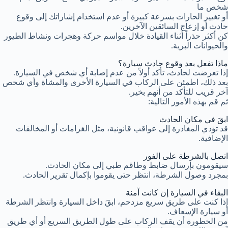
شخص ما
أو تغيير الحارات بسرعة كبيرة أو عدم استخدام إشاراتك إلى وقوع
حادث أو إزعاج السائقين الآخرين.
كن أكثر حذراً أثناء القيادة خلال مواسم حركة وهجرات ونشاط الطيور
والحيوانات البرية.
ماذا تفعل بعد وقوع حادث سيارة؟
إذا تعرضت لحادث، تأكد أولاً من عدم إصابة أي شخص في السيارة.
بعد ذلك، اطمئن على الركاب في السيارة الأخرى والمشاة وأي شخص
آخر قريب للتأكد من أنهم بخير.
ثم قم بهذه الأمور التالية:
ابقَ في مكان الحادث
قد تؤدي المغادرة إلى عواقب قانونية، مثل الغرامات أو المخالفات
الإضافية.
اتصل بالشرطة على الفور
سيقومون بإرسال ضابط وطاقم طبي إلى مكان الحادث.
بمجرد وصول الشرطة، انتظر حتى يقوموا بإكمال تقرير الحادث.
البقاء في السيارة إن كانت آمنة
إذا كنت على طريق سريع مزدحم، ابقَ داخل السيارة وانتظر الشرطة
أو سيارة الإسعاف.
من الخطورة أن يقف الركاب على طول الطريق السريع أو أي طريق