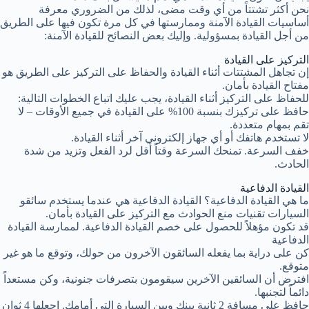
نحن أكثر تشتتاً من أي وقت مضى، لذلك من الضروري معرفة
أساسيات القيادة الآمنة وممارستها في كل مرة تكون فيها على الطريق
من أجل القيادة بمسؤولية. وإليك بعض النصائح للقيادة الآمنة:
التركيز على القيادة
إن تجاهل المشتتات أثناء القيادة والحفاظ على التركيز على الطريق هو
مفتاح القيادة بأمان.
للحفاظ على التركيز أثناء القيادة، يجب عليك اتباع الخطوات التالية:
حافظ على تركيزك بنسبة 100% على القيادة في جميع الأوقات – لا
تقم بمهام متعددة.
لا تستخدم هاتفك أو أي جهاز إلكتروني آخر أثناء القيادة.
خفف السرعة. تمنحك السرعة وقتاً أقل لرد الفعل وتزيد من شدة
الحادث.
القيادة الدفاعية
ما هي القيادة الدفاعية؟ القيادة الدفاعية هي عندما يستخدم سائقو
السيارات تقنيات منع الحوادث مع التركيز على القيادة بأمان.
قد تكون مؤهلاً للحصول على خصم القيادة الدفاعية. لممارسة القيادة
الدفاعية
كن على دراية بما يفعله السائقون الآخرون من حولك، وتوقع ما هو غير
متوقع.
افترض أن السائقين الآخرين سيقومون بتصرفات جنونية، وكن مستعداً
دائماً لتجنبها.
حافظ على مسافة 2 ثانية بينك وبين السيارة التي أمامك. اجعلها 4 ثوانٍ