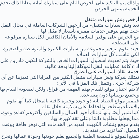
ولذلك يتم التأكيد على الحرص التام على سيارتك أمانة معانا لذلك نخدم
الخدمة بمنتهى الحرص
أرخص ونش سيارات متنقل
تعد ونش سيارات متنقل- من أرخص الشركات العاملة في مجال النقل
حيث نهتم بتوفير خدمات مميزة بأسعار لا مثيل لها
مع الحرص على توفير السلامة والأمان الكافيين لكل سيارة مرفوعة
على السطحة
حيث نقوم بتوفير مجموعة من سيارات الكبيرة والمتوسطة والصغيرة
لكي تناسب كل سيارات العملاء
حيث يتم تحديث اسطول السيارات الخاص بالشركة لنكون قادرين على
أداء كافة عمليات النقل الموكلة إلينا بدقة عالية.
خدمة انقاذ السيارات على الطرق
تمتلك شركة ونش سيارات متنقل الكثير من المزايا التي تميزها عن أي
شركة أخرى، وتتمثل تلك المزايا في الآتي:
لا يتم اختيار موقع للقيام بهذه المهمة من فراغ، ولكن لصعوبة القيام بها
وبجميع ترتيباتها دون مساعدة.
فيتميز موقع الصياد بأنه ذو جودة وخبرة كافية بالمجال كما أنها تقوم
بالاعتناء بسطحه والحفاظ على سلامته خلال نقله.
كما تتميز أيضًا بأنها تمتلك أجود العمال والسائقين وأكثرهم كفاءة وقوة،
مما يجعلها مطلوبة دائمًا وعلى ثقة كبيرها بها.
يقدم موقع ونشات الكويت العديد من الخدمات التي توفر طاقة ووقت
العميل، كما تزيد من ثقته بنا.
يتمتع الموقع بالسمعة الطيبة والجميع يعلم جودتها وجودة عمالها ونجاح