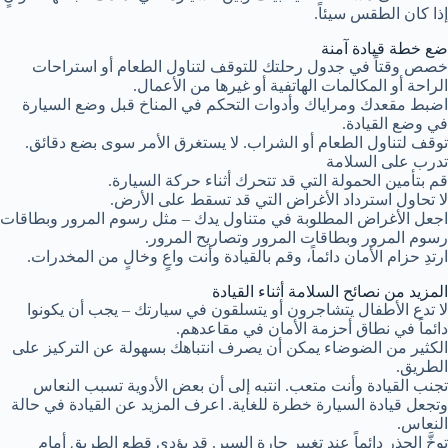
إذا كان الطقس سيئاً.
ضع خطة قيادة آمنة
خصص وقتاً في جدول رحلتك للتوقف لتناول الطعام أو استراحات
الراحة أو المكالمات الهاتفية أو غيرها من الأعمال.
اضبط مقعدك ومراياك وأدوات التحكم في المناخ قبل وضع السيارة
في وضع القيادة.
توقف لتناول الطعام أو الشراب. لا يستغرق الأمر سوى بضع دقائق.
تدرب على السلامة
قم بتأمين الحمولة التي قد تتحرك أثناء حركة السيارة.
لا تحاول استرداد الأغراض التي قد تسقط على الأرض.
اجعل الأغراض المطلوبة في متناول يدك – مثل رسوم المرور وبطاقات
رسوم المرور وبطاقات المرور وتصاريح المرور.
ارتدِ حزام الأمان دائماً، وقم بالقيادة وأنت واعٍ وخالٍ من المخدرات.
المزيد من نصائح السلامة أثناء القيادة
لا تدع الأطفال يتشاجرون أو يتسلقون في سيارتك – يجب أن يكونوا
دائماً في نطاق أحزمة الأمان في مقاعدهم.
الكثير من الضوضاء يمكن أن يصرف انتباهك بسهولة عن التركيز على
الطريق.
تجنب القيادة وأنت متعب. انتبه إلى أن بعض الأدوية تسبب النعاس
وتجعل قيادة السيارة خطرة للغاية. اعرف المزيد عن القيادة في حالة
النعاس.
توخَّ الحذر دائماً عند تغيير حارة السير. قد يؤدي قطع الطريق أمام