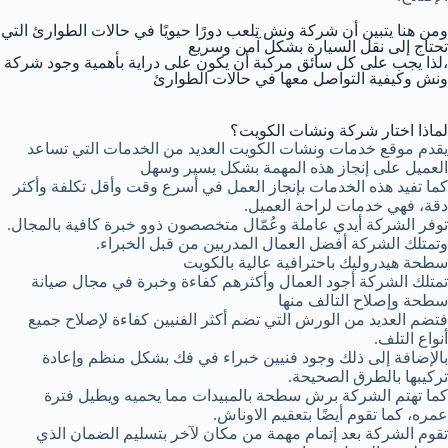
ومن هنا يتبين أن شركة ونش تلعب دورًا حيويًا في حالات الطوارئ التي
تحتاج إلى نقل السيارة بشكل آمن وسريع
،لذا يجب على كل سائق مركبة أن يكون على دراية بأهمية وجود شركة
ونش وكيفية التواصل معها في حالات الطوارئ
لماذا اختار شركة ونشات الكويت؟
يقدم موقع خدمات ونشات الكويت العديد من الخدمات التي تساعد
العميل على إنجاز هذه المهمة بشكل يسير وسهل
كما تفيد هذه الخدمات بإنجاز العمل في أسرع وقت وأقل تكلفة وأكثر
دقة، فهي خدمات لراحة العميل.
توفر الشركة أيدي عاملة وعُمّال متخصصون ذوو خبرة كافية بالمجال.
وتمتلك الشركة أفضل العمال المدربين من قبل الخبراء.
سطحة هيدروليك باحترافية عالية بالكويت
تمتلك الشركة أجود العمال وأكثرهم كفاءة وخبرة في مجال صيانة
سطحة وإصلاح التالف منها
فتضم العديد من الورش التي تضم أكثر الفنيين كفاءة لإصلاح جميع
أنواع التلف.
بالإضافة إلى ذلك وجود فنيين خبراء في فك بشكل منظم وإعادة
تركيبها بالطرق الصحيحة.
كما تهتم الشركة برش سطحة بالمبيدات مما يحميه ويطيل فترة
عمره، كما تقوم أيضًا بتعقيم الاوناش.
تقوم الشركة بعد إتمام مهمة من مكان لآخر بتسليم الضمان الذي