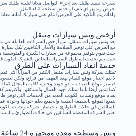
لسرعة تنفيذ طلبك بعد إجراء التواصل معانا لتلبية طلبك سر
بحرص وبدون اي تلف او خدش سطحة اثناء النقل
ولذلك يتم التأكيد على الحرص التام على سيارتك أمانة معانا
أرخص ونش سيارات متنقل
تعد ونش سيارات متنقل- من أرخص الشركات العاملة في مجال
مع الحرص على توفير السلامة والأمان الكافيين لكل سيار
حيث نقوم بتوفير مجموعة من سيارات الكبيرة والمتوسطة و
حيث يتم تحديث اسطول السيارات الخاص بالشركة لنكون قادرين
خدمة انقاذ السيارات على الطرق
تمتلك شركة ونش سيارات متنقل الكثير من المزايا التي تميزه
لا يتم اختيار موقع للقيام بهذه المهمة من فراغ، ولكن لصعوبة 
فيتميز موقع الصياد بأنه ذو جودة وخبرة كافية بالمجال كما أ
كما تتميز أيضًا بأنها تمتلك أجود العمال والسائقين وأكثرهم كف
يقدم موقع ونشات الكويت العديد من الخدمات التي توفر طاقة
يتمتع الموقع بالسمعة الطيبة والجميع يعلم جودتها وجودة عمال
للسائقين في حالات الطوارئ. باختصار، شركة ونشات الكوي
تعتبر الشركة المفضلة للسائقين في حالات الطوارئ والمشاك
ونش وسطحه معدة ومجهزة 24 ساعة