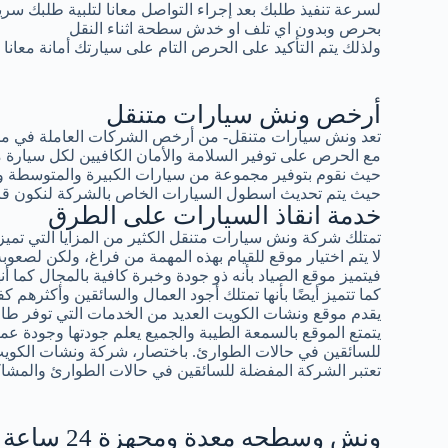
لسرعة تنفيذ طلبك بعد إجراء التواصل معانا لتلبية طلبك سر
بحرص وبدون اي تلف او خدش سطحة اثناء النقل
ولذلك يتم التأكيد على الحرص التام على سيارتك أمانة معانا
أرخص ونش سيارات متنقل
تعد ونش سيارات متنقل- من أرخص الشركات العاملة في مجال
مع الحرص على توفير السلامة والأمان الكافيين لكل سيار
حيث نقوم بتوفير مجموعة من سيارات الكبيرة والمتوسطة و
حيث يتم تحديث اسطول السيارات الخاص بالشركة لنكون قادرين
خدمة انقاذ السيارات على الطرق
تمتلك شركة ونش سيارات متنقل الكثير من المزايا التي تميزه
لا يتم اختيار موقع للقيام بهذه المهمة من فراغ، ولكن لصعوبة 
فيتميز موقع الصياد بأنه ذو جودة وخبرة كافية بالمجال كما أ
كما تتميز أيضًا بأنها تمتلك أجود العمال والسائقين وأكثرهم كف
يقدم موقع ونشات الكويت العديد من الخدمات التي توفر طاقة
يتمتع الموقع بالسمعة الطيبة والجميع يعلم جودتها وجودة عمال
للسائقين في حالات الطوارئ. باختصار، شركة ونشات الكوي
تعتبر الشركة المفضلة للسائقين في حالات الطوارئ والمشاك
ونش وسطحه معدة ومجهزة 24 ساعة