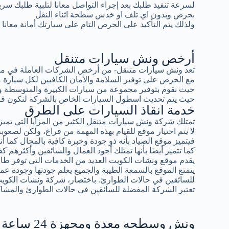
لسرعة تنفيذ طلبك بعد إجراء التواصل معانا لتلبية طلبك سر
بحرص وبدون اي تلف او خدش سطحة اثناء النقل
ولذلك يتم التأكيد على الحرص التام على سيارتك أمانة معانا
أرخص ونش سيارات متنقل
تعد ونش سيارات متنقل- من أرخص الشركات العاملة في مجال
مع الحرص على توفير السلامة والأمان الكافيين لكل سيار
حيث نقوم بتوفير مجموعة من سيارات الكبيرة والمتوسطة و
حيث يتم تحديث اسطول السيارات الخاص بالشركة لنكون قادرين
خدمة انقاذ السيارات على الطرق
تمتلك شركة ونش سيارات متنقل الكثير من المزايا التي تميزه
لا يتم اختيار موقع للقيام بهذه المهمة من فراغ، ولكن لصعوبة 
فيتميز موقع الصياد بأنه ذو جودة وخبرة كافية بالمجال كما أ
كما تتميز أيضًا بأنها تمتلك أجود العمال والسائقين وأكثرهم كف
يقدم موقع ونشات الكويت العديد من الخدمات التي توفر طاقة
يتمتع الموقع بالسمعة الطيبة والجميع يعلم جودتها وجودة عمال
للسائقين في حالات الطوارئ. باختصار، شركة ونشات الكوي
تعتبر الشركة المفضلة للسائقين في حالات الطوارئ والمشاك
ونش وسطحه معدة ومجهزة 24 ساعة