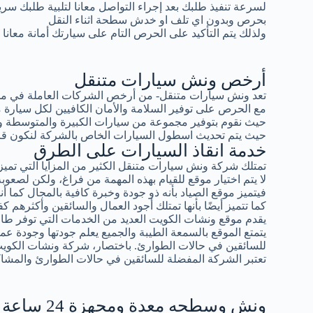
لسرعة تنفيذ طلبك بعد إجراء التواصل معانا لتلبية طلبك سر
بحرص وبدون اي تلف او خدش سطحة اثناء النقل
ولذلك يتم التأكيد على الحرص التام على سيارتك أمانة معانا
أرخص ونش سيارات متنقل
تعد ونش سيارات متنقل- من أرخص الشركات العاملة في مجال
مع الحرص على توفير السلامة والأمان الكافيين لكل سيار
حيث نقوم بتوفير مجموعة من سيارات الكبيرة والمتوسطة و
حيث يتم تحديث اسطول السيارات الخاص بالشركة لنكون قادرين
خدمة انقاذ السيارات على الطرق
تمتلك شركة ونش سيارات متنقل الكثير من المزايا التي تميزه
لا يتم اختيار موقع للقيام بهذه المهمة من فراغ، ولكن لصعوبة 
فيتميز موقع الصياد بأنه ذو جودة وخبرة كافية بالمجال كما أ
كما تتميز أيضًا بأنها تمتلك أجود العمال والسائقين وأكثرهم كف
يقدم موقع ونشات الكويت العديد من الخدمات التي توفر طاقة
يتمتع الموقع بالسمعة الطيبة والجميع يعلم جودتها وجودة عمال
للسائقين في حالات الطوارئ. باختصار، شركة ونشات الكوي
تعتبر الشركة المفضلة للسائقين في حالات الطوارئ والمشاك
ونش وسطحه معدة ومجهزة 24 ساعة