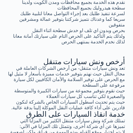
نقدم هذه الخدمة بجميع محافظات ومدن الكويت ولدينا
سطحة هيدروليك بجميع المحافظات
لسرعة تنفيذ طلبك بعد إجراء التواصل معانا لتلبية طلبك
سريعا كما وعدناك نتميز شركتنا بتوفير عمالة ومشرفين
متفوقين
بحرص وبدون اي تلف او خدش سطحة اثناء النقل
ولذلك يتم التأكيد على الحرص التام على سيارتك أمانة معانا
لذلك نخدم الخدمة بمنتهى الحرص
أرخص ونش سيارات متنقل
تعد ونش سيارات متنقل- من أرخص الشركات العاملة في
مجال النقل حيث نهتم بتوفير خدمات مميزة بأسعار لا مثيل لها
مع الحرص على توفير السلامة والأمان الكافيين لكل سيارة
مرفوعة على السطحة
حيث نقوم بتوفير مجموعة من سيارات الكبيرة والمتوسطة
والصغيرة لكي تناسب كل سيارات العملاء
حيث يتم تحديث اسطول السيارات الخاص بالشركة لنكون
قادرين على أداء كافة عمليات النقل الموكلة إلينا بدقة عالية.
خدمة انقاذ السيارات على الطرق
تمتلك شركة ونش سيارات متنقل الكثير من المزايا التي
تميزها عن أي شركة أخرى، وتتمثل تلك المزايا في الآتي:
لا يتم اختيار موقع للقيام بهذه المهمة من فراغ، ولكن لصعوبة