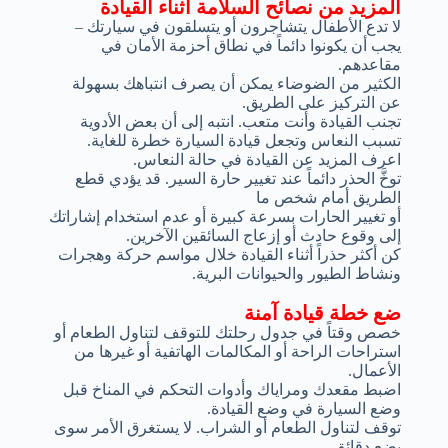
المزيد من نصائح السلامة أثناء القيادة
لا تدع الأطفال يتشاجرون أو يتسلقون في سيارتك –
يجب أن يكونوا دائماً في نطاق أحزمة الأمان في
مقاعدهم.
الكثير من الضوضاء يمكن أن يصرف انتباهك بسهولة
عن التركيز على الطريق.
تجنب القيادة وأنت متعب. انتبه إلى أن بعض الأدوية
تسبب النعاس وتجعل قيادة السيارة خطرة للغاية.
اعرف المزيد عن القيادة في حالة النعاس.
توخَّ الحذر دائماً عند تغيير حارة السير. قد يؤدي قطع
الطريق أمام شخص ما
أو تغيير الحارات بسرعة كبيرة أو عدم استخدام إشاراتك
إلى وقوع حادث أو إزعاج السائقين الآخرين.
كن أكثر حذراً أثناء القيادة خلال مواسم حركة وهجرات
ونشاط الطيور والحيوانات البرية.
ضع خطة قيادة آمنة
خصص وقتاً في جدول رحلتك للتوقف لتناول الطعام أو
استراحات الراحة أو المكالمات الهاتفية أو غيرها من
الأعمال.
اضبط مقعدك ومراياك وأدوات التحكم في المناخ قبل
وضع السيارة في وضع القيادة.
توقف لتناول الطعام أو الشراب. لا يستغرق الأمر سوى
بضع دقائق.