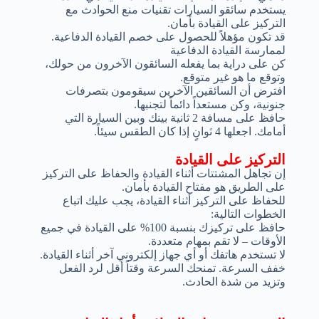
يستخدم سائقو السيارات تقنيات منع الحوادث مع
التركيز على القيادة بأمان.
قد تكون مؤهلاً للحصول على خصم القيادة الدفاعية.
لممارسة القيادة الدفاعية
كن على دراية بما يفعله السائقون الآخرون من حولك،
وتوقع ما هو غير متوقع.
افترض أن السائقين الآخرين سيقومون بتصرفات
جنونية، وكن مستعداً دائماً لتجنبها.
حافظ على مسافة 2 ثانية بينك وبين السيارة التي
أمامك. اجعلها 4 ثوانٍ إذا كان الطقس سيئاً.
التركيز على القيادة
إن تجاهل المشتتات أثناء القيادة والحفاظ على التركيز
على الطريق هو مفتاح القيادة بأمان.
للحفاظ على التركيز أثناء القيادة، يجب عليك اتباع
الخطوات التالية:
حافظ على تركيزك بنسبة 100% على القيادة في جميع
الأوقات – لا تقم بمهام متعددة.
لا تستخدم هاتفك أو أي جهاز إلكتروني آخر أثناء القيادة.
خفف السرعة. تمنحك السرعة وقتاً أقل لرد الفعل
وتزيد من شدة الحادث.