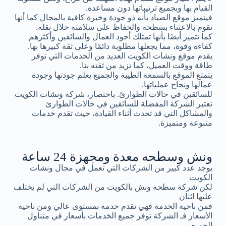
القيام بها وبجميع ترتيباتها دون مساعدة.
فيتميز موقع الصياد بأنه ذو جودة وخبرة كافية بالمجال كما أنها
تقوم بالاعتناء بسطحه والحفاظ على سلامته خلال نقله.
كما تتميز أيضًا بأنها تمتلك أجود العمال والسائقين وأكثرهم
كفاءة وقوة، مما يجعلها مطلوبة دائمًا وعلى ثقة كبيرها بها.
يقدم موقع ونشات الكويت العديد من الخدمات التي توفر
طاقة ووقت العميل، كما تزيد من ثقته بنا.
يتمتع الموقع بالسمعة الطيبة والجميع يعلم جودتها وجودة
عمالها ونجاح عملياتها.
للسائقين في حالات الطوارئ. باختصار، شركة ونشات الكويت
تعتبر الشركة المفضلة للسائقين في حالات الطوارئ
والمشاكل التي قد تحدث أثناء القيادة، حيث تقدم خدمات
متنوعة ومتميزة.
ونش وسطحه معدة ومجهزة 24 ساعة
يوجد عدد كبير من الشركات التي تعمل في مجال ونشات
الكويت
لكن شركة سطحه ونش بالكويت من الشركات التي لم يختلف
عليها اثنان
فمن ناحية الخدمة فهي تقدم خدمة بمستوى عالي ومن ناحية
الأسعار فـ الشركة توفر جميع الخدمات بأسعار في متناول
الجميع