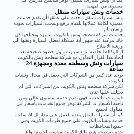
كما أن ونش سيارات متنقل- توفر سائقين مدربين على
مستوى من المهنية.
خدمات ونش سيارات متنقل
ونش سيارات متنقل- أخذت على عاتقها أن تقدم خدمات
متميزة لكافة عملائها للقيام برفع وسحب السيارات بجودة
وإتقان تام
خدمات شركة سطحه ونش بالكويت متميزة ويحتاجها كل
قائد مركبة عند ظهور أية مشكلة تعطل السيارة ونقلها الى
ورشة الاصلاح
او الوكالة الخاصة بنوع سيارته وأول خطوة صحيحة بعد
اتخاذ هذا القرار التعاون مع شركة سطحه ونش بالكويت.
سيارات ونش وسطحه معدة ومجهزة 24
ساعة
يوجد عدد كبير من الشركات التي تعمل في مجال ونشات
الكويت
لكن شركة سطحه ونش بالكويت من الشركات التي لم
يختلف عليها اثنان
فمن ناحية الخدمة فهي تقدم خدمة بمستوى عالي ومن
ناحية الأسعار فـ الشركة توفر جميع الخدمات بأسعار في
متناول الجميع
كما أن سيارات النقل معدة للعمل على مدار ال 24 ساعة.
خدمة ونشات الكويت على جميع طرقات الكويت وفي
جميع المحافظات.
خدمة سطحة هيدروليك الكويت مناسبة لجميع انواع