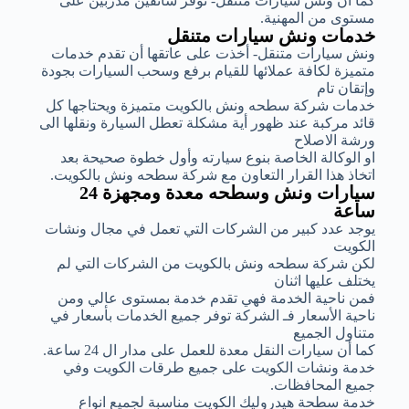
كما أن ونش سيارات متنقل- توفر سائقين مدربين على
مستوى من المهنية.
خدمات ونش سيارات متنقل
ونش سيارات متنقل- أخذت على عاتقها أن تقدم خدمات
متميزة لكافة عملائها للقيام برفع وسحب السيارات بجودة
وإتقان تام
خدمات شركة سطحه ونش بالكويت متميزة ويحتاجها كل
قائد مركبة عند ظهور أية مشكلة تعطل السيارة ونقلها الى
ورشة الاصلاح
او الوكالة الخاصة بنوع سيارته وأول خطوة صحيحة بعد
اتخاذ هذا القرار التعاون مع شركة سطحه ونش بالكويت.
سيارات ونش وسطحه معدة ومجهزة 24
ساعة
يوجد عدد كبير من الشركات التي تعمل في مجال ونشات
الكويت
لكن شركة سطحه ونش بالكويت من الشركات التي لم
يختلف عليها اثنان
فمن ناحية الخدمة فهي تقدم خدمة بمستوى عالي ومن
ناحية الأسعار فـ الشركة توفر جميع الخدمات بأسعار في
متناول الجميع
كما أن سيارات النقل معدة للعمل على مدار ال 24 ساعة.
خدمة ونشات الكويت على جميع طرقات الكويت وفي
جميع المحافظات.
خدمة سطحة هيدروليك الكويت مناسبة لجميع انواع