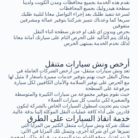
نقدم هذه الخدمة بجميع محافظات ومدن الكويت ولدينا
سطحة هيدروليك بجميع المحافظات
لسرعة تنفيذ طلبك بعد إجراء التواصل معانا لتلبية طلبك
سريعا كما وعدناك نتميز شركتنا بتوفير عمالة ومشرفين
متفوقين
بحرص وبدون اي تلف او خدش سطحة اثناء النقل
ولذلك يتم التأكيد على الحرص التام على سيارتك أمانة معانا
لذلك نخدم الخدمة بمنتهى الحرص
أرخص ونش سيارات متنقل
تعد ونش سيارات متنقل- من أرخص الشركات العاملة في
مجال النقل حيث نهتم بتوفير خدمات مميزة بأسعار لا مثيل لها
مع الحرص على توفير السلامة والأمان الكافيين لكل سيارة
مرفوعة على السطحة
حيث نقوم بتوفير مجموعة من سيارات الكبيرة والمتوسطة
والصغيرة لكي تناسب كل سيارات العملاء
حيث يتم تحديث اسطول السيارات الخاص بالشركة لنكون
قادرين على أداء كافة عمليات النقل الموكلة إلينا بدقة عالية.
خدمة انقاذ السيارات على الطرق
تمتلك شركة ونش سيارات متنقل الكثير من المزايا التي
تميزها عن أي شركة أخرى، وتتمثل تلك المزايا في الآتي:
لا يتم اختيار موقع للقيام بهذه المهمة من فراغ، ولكن لصعوبة