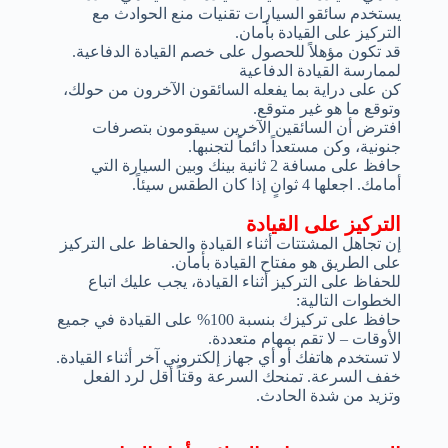
يستخدم سائقو السيارات تقنيات منع الحوادث مع
التركيز على القيادة بأمان.
قد تكون مؤهلاً للحصول على خصم القيادة الدفاعية.
لممارسة القيادة الدفاعية
كن على دراية بما يفعله السائقون الآخرون من حولك،
وتوقع ما هو غير متوقع.
افترض أن السائقين الآخرين سيقومون بتصرفات
جنونية، وكن مستعداً دائماً لتجنبها.
حافظ على مسافة 2 ثانية بينك وبين السيارة التي
أمامك. اجعلها 4 ثوانٍ إذا كان الطقس سيئاً.
التركيز على القيادة
إن تجاهل المشتتات أثناء القيادة والحفاظ على التركيز
على الطريق هو مفتاح القيادة بأمان.
للحفاظ على التركيز أثناء القيادة، يجب عليك اتباع
الخطوات التالية:
حافظ على تركيزك بنسبة 100% على القيادة في جميع
الأوقات – لا تقم بمهام متعددة.
لا تستخدم هاتفك أو أي جهاز إلكتروني آخر أثناء القيادة.
خفف السرعة. تمنحك السرعة وقتاً أقل لرد الفعل
وتزيد من شدة الحادث.