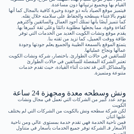
القيام بها وبجميع ترتيباتها دون مساعدة.
فيتميز موقع الصياد بأنه ذو جودة وخبرة كافية بالمجال كما أنها
تقوم بالاعتناء بسطحه والحفاظ على سلامته خلال نقله.
كما تتميز أيضًا بأنها تمتلك أجود العمال والسائقين وأكثرهم
كفاءة وقوة، مما يجعلها مطلوبة دائمًا وعلى ثقة كبيرها بها.
يقدم موقع ونشات الكويت العديد من الخدمات التي توفر
طاقة ووقت العميل، كما تزيد من ثقته بنا.
يتمتع الموقع بالسمعة الطيبة والجميع يعلم جودتها وجودة
عمالها ونجاح عملياتها.
للسائقين في حالات الطوارئ. باختصار، شركة ونشات الكويت
تعتبر الشركة المفضلة للسائقين في حالات الطوارئ
والمشاكل التي قد تحدث أثناء القيادة، حيث تقدم خدمات
متنوعة ومتميزة.
ونش وسطحه معدة ومجهزة 24 ساعة
يوجد عدد كبير من الشركات التي تعمل في مجال ونشات
الكويت
لكن شركة سطحه ونش بالكويت من الشركات التي لم يختلف
عليها اثنان
فمن ناحية الخدمة فهي تقدم خدمة بمستوى عالي ومن ناحية
الأسعار فـ الشركة توفر جميع الخدمات بأسعار في متناول
الجميع