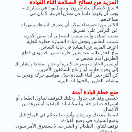
المزيد من نصائح السلامة أثناء القيادة
لا تدع الأطفال يتشاجرون أو يتسلقون في سيارتك –
يجب أن يكونوا دائماً في نطاق أحزمة الأمان في
مقاعدهم.
الكثير من الضوضاء يمكن أن يصرف انتباهك بسهولة
عن التركيز على الطريق.
تجنب القيادة وأنت متعب. انتبه إلى أن بعض الأدوية
تسبب النعاس وتجعل قيادة السيارة خطرة للغاية.
اعرف المزيد عن القيادة في حالة النعاس.
توخَّ الحذر دائماً عند تغيير حارة السير. قد يؤدي قطع
الطريق أمام شخص ما
أو تغيير الحارات بسرعة كبيرة أو عدم استخدام إشاراتك
إلى وقوع حادث أو إزعاج السائقين الآخرين.
كن أكثر حذراً أثناء القيادة خلال مواسم حركة وهجرات
ونشاط الطيور والحيوانات البرية.
ضع خطة قيادة آمنة
خصص وقتاً في جدول رحلتك للتوقف لتناول الطعام أو
استراحات الراحة أو المكالمات الهاتفية أو غيرها من
الأعمال.
اضبط مقعدك ومراياك وأدوات التحكم في المناخ قبل
وضع السيارة في وضع القيادة.
توقف لتناول الطعام أو الشراب. لا يستغرق الأمر سوى
بضع دقائق.