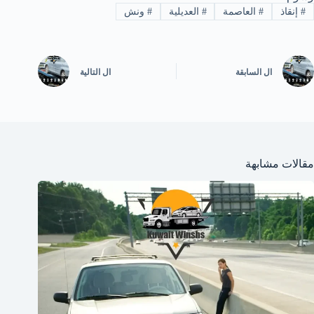
#
إنقاذ
#
العاصمة
#
العديلية
#
ونش
ال
السابقة
ال
التالية
مقالات مشابهة