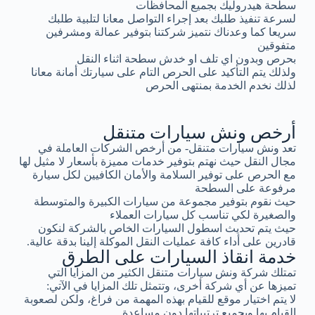
سطحة هيدروليك بجميع المحافظات
لسرعة تنفيذ طلبك بعد إجراء التواصل معانا لتلبية طلبك
سريعا كما وعدناك نتميز شركتنا بتوفير عمالة ومشرفين
متفوقين
بحرص وبدون اي تلف او خدش سطحة اثناء النقل
ولذلك يتم التأكيد على الحرص التام على سيارتك أمانة معانا
لذلك نخدم الخدمة بمنتهى الحرص
أرخص ونش سيارات متنقل
تعد ونش سيارات متنقل- من أرخص الشركات العاملة في
مجال النقل حيث نهتم بتوفير خدمات مميزة بأسعار لا مثيل لها
مع الحرص على توفير السلامة والأمان الكافيين لكل سيارة
مرفوعة على السطحة
حيث نقوم بتوفير مجموعة من سيارات الكبيرة والمتوسطة
والصغيرة لكي تناسب كل سيارات العملاء
حيث يتم تحديث اسطول السيارات الخاص بالشركة لنكون
قادرين على أداء كافة عمليات النقل الموكلة إلينا بدقة عالية.
خدمة انقاذ السيارات على الطرق
تمتلك شركة ونش سيارات متنقل الكثير من المزايا التي
تميزها عن أي شركة أخرى، وتتمثل تلك المزايا في الآتي:
لا يتم اختيار موقع للقيام بهذه المهمة من فراغ، ولكن لصعوبة
القيام بها وبجميع ترتيباتها دون مساعدة.