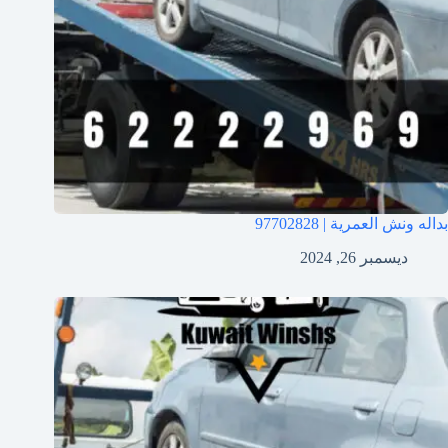
بداله ونش العمرية | 97702828
ديسمبر 26, 2024