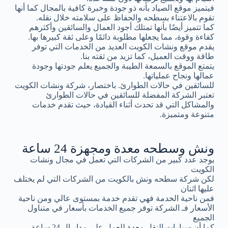
فيتميز موقع الصياد بأنه ذو جودة وخبرة كافية بالمجال كما أنها
تقوم بالاعتناء بسطحه والحفاظ على سلامته خلال نقله.
كما تتميز أيضًا بأنها تمتلك أجود العمال والسائقين وأكثرهم
كفاءة وقوة، مما يجعلها مطلوبة دائمًا وعلى ثقة كبيرها بها.
يقدم موقع ونشات الكويت العديد من الخدمات التي توفر
طاقة ووقت العميل، كما تزيد من ثقته بنا.
يتمتع الموقع بالسمعة الطيبة والجميع يعلم جودتها وجودة
عمالها ونجاح عملياتها.
للسائقين في حالات الطوارئ. باختصار، شركة ونشات الكويت
تعتبر الشركة المفضلة للسائقين في حالات الطوارئ
والمشاكل التي قد تحدث أثناء القيادة، حيث تقدم خدمات
متنوعة ومتميزة.
ونش وسطحه معدة ومجهزة 24 ساعة
يوجد عدد كبير من الشركات التي تعمل في مجال ونشات
الكويت
لكن شركة سطحه ونش بالكويت من الشركات التي لم يختلف
عليها اثنان
فمن ناحية الخدمة فهي تقدم خدمة بمستوى عالي ومن ناحية
الأسعار فـ الشركة توفر جميع الخدمات بأسعار في متناول
الجميع
كما أن سيارات النقل معدة للعمل على مدار ال 24 ساعة.