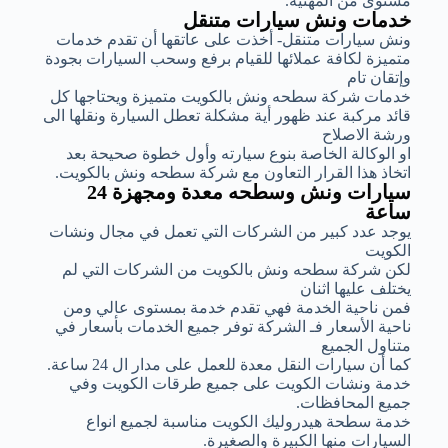
مستوى من المهنية.
خدمات ونش سيارات متنقل
ونش سيارات متنقل- أخذت على عاتقها أن تقدم خدمات
متميزة لكافة عملائها للقيام برفع وسحب السيارات بجودة
وإتقان تام
خدمات شركة سطحه ونش بالكويت متميزة ويحتاجها كل
قائد مركبة عند ظهور أية مشكلة تعطل السيارة ونقلها الى
ورشة الاصلاح
او الوكالة الخاصة بنوع سيارته وأول خطوة صحيحة بعد
اتخاذ هذا القرار التعاون مع شركة سطحه ونش بالكويت.
سيارات ونش وسطحه معدة ومجهزة 24
ساعة
يوجد عدد كبير من الشركات التي تعمل في مجال ونشات
الكويت
لكن شركة سطحه ونش بالكويت من الشركات التي لم
يختلف عليها اثنان
فمن ناحية الخدمة فهي تقدم خدمة بمستوى عالي ومن
ناحية الأسعار فـ الشركة توفر جميع الخدمات بأسعار في
متناول الجميع
كما أن سيارات النقل معدة للعمل على مدار ال 24 ساعة.
خدمة ونشات الكويت على جميع طرقات الكويت وفي
جميع المحافظات.
خدمة سطحة هيدروليك الكويت مناسبة لجميع انواع
السيارات منها الكبيرة والصغيرة.