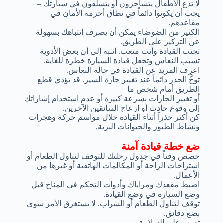
لا تدع الأطفال يتشاجرون أو يتسلقون في سيارتك –
يجب أن يكونوا دائماً في نطاق أحزمة الأمان في
مقاعدهم.
الكثير من الضوضاء يمكن أن يصرف انتباهك بسهولة
عن التركيز على الطريق.
تجنب القيادة وأنت متعب. انتبه إلى أن بعض الأدوية
تسبب النعاس وتجعل قيادة السيارة خطرة للغاية.
اعرف المزيد عن القيادة في حالة النعاس.
توخَّ الحذر دائماً عند تغيير حارة السير. قد يؤدي قطع
الطريق أمام شخص ما
أو تغيير الحارات بسرعة كبيرة أو عدم استخدام إشاراتك
إلى وقوع حادث أو إزعاج السائقين الآخرين.
كن أكثر حذراً أثناء القيادة خلال مواسم حركة وهجرات
ونشاط الطيور والحيوانات البرية.
ضع خطة قيادة آمنة
خصص وقتاً في جدول رحلتك للتوقف لتناول الطعام أو
استراحات الراحة أو المكالمات الهاتفية أو غيرها من
الأعمال.
اضبط مقعدك ومراياك وأدوات التحكم في المناخ قبل
وضع السيارة في وضع القيادة.
توقف لتناول الطعام أو الشراب. لا يستغرق الأمر سوى
بضع دقائق.
تدرب على السلامة