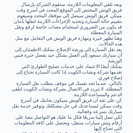
وبعد تلقي المعلومات اللازمة، ستقوم الشركة بإرسال
فريق الونش المختص إلى الموقع المحدد في أسرع وقت
ممكن. فريق الونش سيصل إلى موقعك المحدد وسيقوم
بتقييم حالة السيارة وتحديد الإجراءات اللازمة لنقلها بأمان
قد يكون من الضروري استخدام معدات خاصة لرفع ونقل
السيارة المعطلة
وهنا تظهر خبرة ومهارة فريق الونش في التعامل مع مثل
هذه الحالات.
بعد نقل السيارة إلى ورشة الإصلاح، يمكنك الاطمئنان إلى
أن سيارتك ستعود إلى العمل بشكل جيد بفضل خبرة فنيي
الورشة
يمكنك أيضًا الاعتماد على خدمات تصليح الطوارئ التي
تقدمها شركة ونشات الكويت إذا كانت السيارة تحتاج إلى
إصلاح فوري.
بالتالي، عندما تجد نفسك في موقف يتطلب نقل السيارة
المعطلة، لا تتردد في الاتصال بشركة ونشات الكويت لتلقي
الدعم والمساعدة اللازمة.
كن على ثقة أن فريق الونش سيكون بجانبك في أسرع
وقت ممكن لمساعدتك في حل مشكلتك وتوفير خدمة نقل
سيارتك بسرعة وفعالية.
لكي تصل إلينا سريعًا فكل ما عليك هو التواصل معنا على
أرقام ونش سيارات متنقل- وتحصل على كافة المعلومات
التي تحتاج إليها