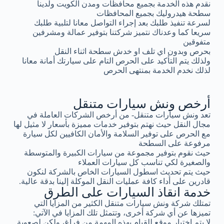
نقدم هذه الخدمة بجميع محافظات ومدن الكويت ولدينا
سطحة هيدروليك بجميع المحافظات
لسرعة تنفيذ طلبك بعد إجراء التواصل معانا لتلبية طلبك
سريعا كما وعدناك نتميز شركتنا بتوفير عمالة ومشرفين
متفوقين
بحرص وبدون اي تلف او خدش سطحة اثناء النقل
ولذلك يتم التأكيد على الحرص التام على سيارتك أمانة معانا
لذلك نخدم الخدمة بمنتهى الحرص
أرخص ونش سيارات متنقل
تعد ونش سيارات متنقل- من أرخص الشركات العاملة في
مجال النقل حيث نهتم بتوفير خدمات مميزة بأسعار لا مثيل لها
مع الحرص على توفير السلامة والأمان الكافيين لكل سيارة
مرفوعة على السطحة
حيث نقوم بتوفير مجموعة من سيارات الكبيرة والمتوسطة
والصغيرة لكي تناسب كل سيارات العملاء
حيث يتم تحديث اسطول السيارات الخاص بالشركة لنكون
قادرين على أداء كافة عمليات النقل الموكلة إلينا بدقة عالية.
خدمة انقاذ السيارات على الطرق
تمتلك شركة ونش سيارات متنقل الكثير من المزايا التي
تميزها عن أي شركة أخرى، وتتمثل تلك المزايا في الآتي:
لا يتم اختيار موقع للقيام بهذه المهمة من فراغ، ولكن لصعوبة