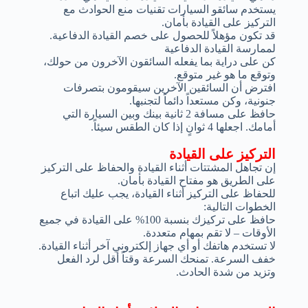
يستخدم سائقو السيارات تقنيات منع الحوادث مع
التركيز على القيادة بأمان.
قد تكون مؤهلاً للحصول على خصم القيادة الدفاعية.
لممارسة القيادة الدفاعية
كن على دراية بما يفعله السائقون الآخرون من حولك،
وتوقع ما هو غير متوقع.
افترض أن السائقين الآخرين سيقومون بتصرفات
جنونية، وكن مستعداً دائماً لتجنبها.
حافظ على مسافة 2 ثانية بينك وبين السيارة التي
أمامك. اجعلها 4 ثوانٍ إذا كان الطقس سيئاً.
التركيز على القيادة
إن تجاهل المشتتات أثناء القيادة والحفاظ على التركيز
على الطريق هو مفتاح القيادة بأمان.
للحفاظ على التركيز أثناء القيادة، يجب عليك اتباع
الخطوات التالية:
حافظ على تركيزك بنسبة 100% على القيادة في جميع
الأوقات – لا تقم بمهام متعددة.
لا تستخدم هاتفك أو أي جهاز إلكتروني آخر أثناء القيادة.
خفف السرعة. تمنحك السرعة وقتاً أقل لرد الفعل
وتزيد من شدة الحادث.