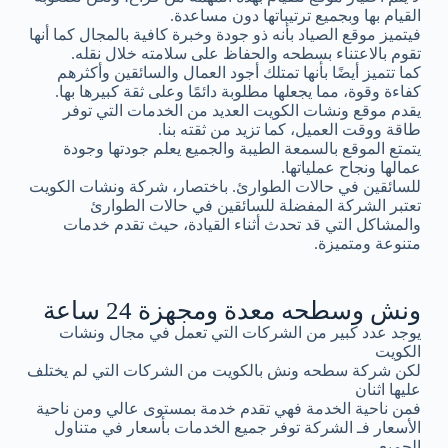
القيام بها وبجميع ترتيباتها دون مساعدة.
فيتميز موقع الصياد بأنه ذو جودة وخبرة كافية بالمجال كما أنها
تقوم بالاعتناء بسطحه والحفاظ على سلامته خلال نقله.
كما تتميز أيضًا بأنها تمتلك أجود العمال والسائقين وأكثرهم
كفاءة وقوة، مما يجعلها مطلوبة دائمًا وعلى ثقة كبيرها بها.
يقدم موقع ونشات الكويت العديد من الخدمات التي توفر
طاقة ووقت العميل، كما تزيد من ثقته بنا.
يتمتع الموقع بالسمعة الطيبة والجميع يعلم جودتها وجودة
عمالها ونجاح عملياتها.
للسائقين في حالات الطوارئ. باختصار، شركة ونشات الكويت
تعتبر الشركة المفضلة للسائقين في حالات الطوارئ
والمشاكل التي قد تحدث أثناء القيادة، حيث تقدم خدمات
متنوعة ومتميزة.
ونش وسطحه معدة ومجهزة 24 ساعة
يوجد عدد كبير من الشركات التي تعمل في مجال ونشات
الكويت
لكن شركة سطحه ونش بالكويت من الشركات التي لم يختلف
عليها اثنان
فمن ناحية الخدمة فهي تقدم خدمة بمستوى عالي ومن ناحية
الأسعار فـ الشركة توفر جميع الخدمات بأسعار في متناول
الجميع