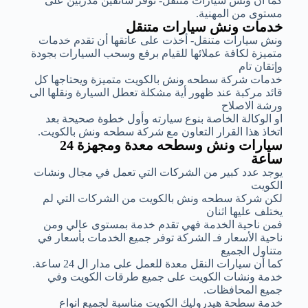
كما أن ونش سيارات متنقل- توفر سائقين مدربين على
مستوى من المهنية.
خدمات ونش سيارات متنقل
ونش سيارات متنقل- أخذت على عاتقها أن تقدم خدمات
متميزة لكافة عملائها للقيام برفع وسحب السيارات بجودة
وإتقان تام
خدمات شركة سطحه ونش بالكويت متميزة ويحتاجها كل
قائد مركبة عند ظهور أية مشكلة تعطل السيارة ونقلها الى
ورشة الاصلاح
او الوكالة الخاصة بنوع سيارته وأول خطوة صحيحة بعد
اتخاذ هذا القرار التعاون مع شركة سطحه ونش بالكويت.
سيارات ونش وسطحه معدة ومجهزة 24
ساعة
يوجد عدد كبير من الشركات التي تعمل في مجال ونشات
الكويت
لكن شركة سطحه ونش بالكويت من الشركات التي لم
يختلف عليها اثنان
فمن ناحية الخدمة فهي تقدم خدمة بمستوى عالي ومن
ناحية الأسعار فـ الشركة توفر جميع الخدمات بأسعار في
متناول الجميع
كما أن سيارات النقل معدة للعمل على مدار ال 24 ساعة.
خدمة ونشات الكويت على جميع طرقات الكويت وفي
جميع المحافظات.
خدمة سطحة هيدروليك الكويت مناسبة لجميع انواع