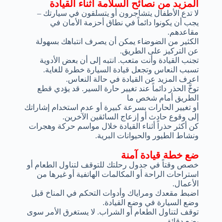
المزيد من نصائح السلامة أثناء القيادة
لا تدع الأطفال يتشاجرون أو يتسلقون في سيارتك –
يجب أن يكونوا دائماً في نطاق أحزمة الأمان في
مقاعدهم.
الكثير من الضوضاء يمكن أن يصرف انتباهك بسهولة
عن التركيز على الطريق.
تجنب القيادة وأنت متعب. انتبه إلى أن بعض الأدوية
تسبب النعاس وتجعل قيادة السيارة خطرة للغاية.
اعرف المزيد عن القيادة في حالة النعاس.
توخَّ الحذر دائماً عند تغيير حارة السير. قد يؤدي قطع
الطريق أمام شخص ما
أو تغيير الحارات بسرعة كبيرة أو عدم استخدام إشاراتك
إلى وقوع حادث أو إزعاج السائقين الآخرين.
كن أكثر حذراً أثناء القيادة خلال مواسم حركة وهجرات
ونشاط الطيور والحيوانات البرية.
ضع خطة قيادة آمنة
خصص وقتاً في جدول رحلتك للتوقف لتناول الطعام أو
استراحات الراحة أو المكالمات الهاتفية أو غيرها من
الأعمال.
اضبط مقعدك ومراياك وأدوات التحكم في المناخ قبل
وضع السيارة في وضع القيادة.
توقف لتناول الطعام أو الشراب. لا يستغرق الأمر سوى
بضع دقائق.