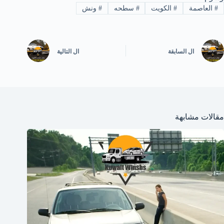
#
العاصمة
#
الكويت
#
سطحه
#
ونش
ال
السابقة
ال
التالية
مقالات مشابهة