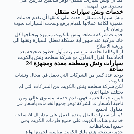
كما أن ونش سيارات متنقل- توفر سائقين مدربين على
مستوى من المهنية.
خدمات ونش سيارات متنقل
ونش سيارات متنقل- أخذت على عاتقها أن تقدم خدمات
متميزة لكافة عملائها للقيام برفع وسحب السيارات بجودة
وإتقان تام
خدمات شركة سطحه ونش بالكويت متميزة ويحتاجها كل
قائد مركبة عند ظهور أية مشكلة تعطل السيارة ونقلها الى
ورشة الاصلاح
او الوكالة الخاصة بنوع سيارته وأول خطوة صحيحة بعد
اتخاذ هذا القرار التعاون مع شركة سطحه ونش بالكويت.
سيارات ونش وسطحه معدة ومجهزة 24
ساعة
يوجد عدد كبير من الشركات التي تعمل في مجال ونشات
الكويت
لكن شركة سطحه ونش بالكويت من الشركات التي لم
يختلف عليها اثنان
فمن ناحية الخدمة فهي تقدم خدمة بمستوى عالي ومن
ناحية الأسعار فـ الشركة توفر جميع الخدمات بأسعار في
متناول الجميع
كما أن سيارات النقل معدة للعمل على مدار ال 24 ساعة.
خدمة ونشات الكويت على جميع طرقات الكويت وفي
جميع المحافظات.
خدمة سطحة هيدروليك الكويت مناسبة لجميع انواع