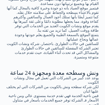
القيام بها وبجميع ترتيباتها دون مساعدة.
فيتميز موقع الصياد بأنه ذو جودة وخبرة كافية بالمجال كما أنها
تقوم بالاعتناء بسطحه والحفاظ على سلامته خلال نقله.
كما تتميز أيضًا بأنها تمتلك أجود العمال والسائقين وأكثرهم
كفاءة وقوة، مما يجعلها مطلوبة دائمًا وعلى ثقة كبيرها بها.
يقدم موقع ونشات الكويت العديد من الخدمات التي توفر
طاقة ووقت العميل، كما تزيد من ثقته بنا.
يتمتع الموقع بالسمعة الطيبة والجميع يعلم جودتها وجودة
عمالها ونجاح عملياتها.
للسائقين في حالات الطوارئ. باختصار، شركة ونشات الكويت
تعتبر الشركة المفضلة للسائقين في حالات الطوارئ
والمشاكل التي قد تحدث أثناء القيادة، حيث تقدم خدمات
متنوعة ومتميزة.
ونش وسطحه معدة ومجهزة 24 ساعة
يوجد عدد كبير من الشركات التي تعمل في مجال ونشات
الكويت
لكن شركة سطحه ونش بالكويت من الشركات التي لم يختلف
عليها اثنان
فمن ناحية الخدمة فهي تقدم خدمة بمستوى عالي ومن ناحية
الأسعار فـ الشركة توفر جميع الخدمات بأسعار في متناول
الجميع