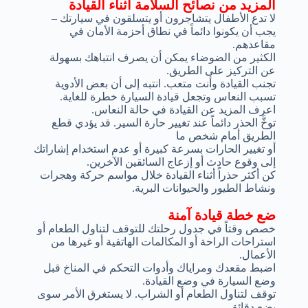
المزيد من نصائح السلامة أثناء القيادة
لا تدع الأطفال يتشاجرون أو يتسلقون في سيارتك –
يجب أن يكونوا دائماً في نطاق أحزمة الأمان في
مقاعدهم.
الكثير من الضوضاء يمكن أن يصرف انتباهك بسهولة
عن التركيز على الطريق.
تجنب القيادة وأنت متعب. انتبه إلى أن بعض الأدوية
تسبب النعاس وتجعل قيادة السيارة خطرة للغاية.
اعرف المزيد عن القيادة في حالة النعاس.
توخَّ الحذر دائماً عند تغيير حارة السير. قد يؤدي قطع
الطريق أمام شخص ما
أو تغيير الحارات بسرعة كبيرة أو عدم استخدام إشاراتك
إلى وقوع حادث أو إزعاج السائقين الآخرين.
كن أكثر حذراً أثناء القيادة خلال مواسم حركة وهجرات
ونشاط الطيور والحيوانات البرية.
ضع خطة قيادة آمنة
خصص وقتاً في جدول رحلتك للتوقف لتناول الطعام أو
استراحات الراحة أو المكالمات الهاتفية أو غيرها من
الأعمال.
اضبط مقعدك ومراياك وأدوات التحكم في المناخ قبل
وضع السيارة في وضع القيادة.
توقف لتناول الطعام أو الشراب. لا يستغرق الأمر سوى
بضع دقائق.