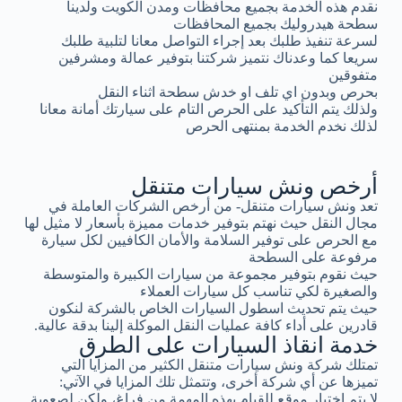
نقدم هذه الخدمة بجميع محافظات ومدن الكويت ولدينا
سطحة هيدروليك بجميع المحافظات
لسرعة تنفيذ طلبك بعد إجراء التواصل معانا لتلبية طلبك
سريعا كما وعدناك نتميز شركتنا بتوفير عمالة ومشرفين
متفوقين
بحرص وبدون اي تلف او خدش سطحة اثناء النقل
ولذلك يتم التأكيد على الحرص التام على سيارتك أمانة معانا
لذلك نخدم الخدمة بمنتهى الحرص
أرخص ونش سيارات متنقل
تعد ونش سيارات متنقل- من أرخص الشركات العاملة في
مجال النقل حيث نهتم بتوفير خدمات مميزة بأسعار لا مثيل لها
مع الحرص على توفير السلامة والأمان الكافيين لكل سيارة
مرفوعة على السطحة
حيث نقوم بتوفير مجموعة من سيارات الكبيرة والمتوسطة
والصغيرة لكي تناسب كل سيارات العملاء
حيث يتم تحديث اسطول السيارات الخاص بالشركة لنكون
قادرين على أداء كافة عمليات النقل الموكلة إلينا بدقة عالية.
خدمة انقاذ السيارات على الطرق
تمتلك شركة ونش سيارات متنقل الكثير من المزايا التي
تميزها عن أي شركة أخرى، وتتمثل تلك المزايا في الآتي:
لا يتم اختيار موقع للقيام بهذه المهمة من فراغ، ولكن لصعوبة