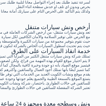
لسرعة تنفيذ طلبك بعد إجراء التواصل معانا لتلبية طلبك سر
بحرص وبدون اي تلف او خدش سطحة اثناء النقل
ولذلك يتم التأكيد على الحرص التام على سيارتك أمانة معانا
أرخص ونش سيارات متنقل
تعد ونش سيارات متنقل- من أرخص الشركات العاملة في مجال
مع الحرص على توفير السلامة والأمان الكافيين لكل سيار
حيث نقوم بتوفير مجموعة من سيارات الكبيرة والمتوسطة و
حيث يتم تحديث اسطول السيارات الخاص بالشركة لنكون قادرين
خدمة انقاذ السيارات على الطرق
تمتلك شركة ونش سيارات متنقل الكثير من المزايا التي تميزه
لا يتم اختيار موقع للقيام بهذه المهمة من فراغ، ولكن لصعوبة 
فيتميز موقع الصياد بأنه ذو جودة وخبرة كافية بالمجال كما أ
كما تتميز أيضًا بأنها تمتلك أجود العمال والسائقين وأكثرهم كف
يقدم موقع ونشات الكويت العديد من الخدمات التي توفر طاقة
يتمتع الموقع بالسمعة الطيبة والجميع يعلم جودتها وجودة عمال
للسائقين في حالات الطوارئ. باختصار، شركة ونشات الكوي
تعتبر الشركة المفضلة للسائقين في حالات الطوارئ والمشاك
ونش وسطحه معدة ومجهزة 24 ساعة