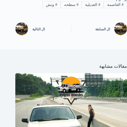
#
العاصمة
#
العديلية
#
سطحه
#
ونش
ال
السابقة
ال
التالية
مقالات مشابهة