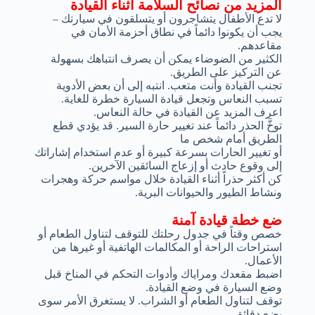
المزيد من نصائح السلامة أثناء القيادة
لا تدع الأطفال يتشاجرون أو يتسلقون في سيارتك –
يجب أن يكونوا دائماً في نطاق أحزمة الأمان في
مقاعدهم.
الكثير من الضوضاء يمكن أن يصرف انتباهك بسهولة
عن التركيز على الطريق.
تجنب القيادة وأنت متعب. انتبه إلى أن بعض الأدوية
تسبب النعاس وتجعل قيادة السيارة خطرة للغاية.
اعرف المزيد عن القيادة في حالة النعاس.
توخَّ الحذر دائماً عند تغيير حارة السير. قد يؤدي قطع
الطريق أمام شخص ما
أو تغيير الحارات بسرعة كبيرة أو عدم استخدام إشاراتك
إلى وقوع حادث أو إزعاج السائقين الآخرين.
كن أكثر حذراً أثناء القيادة خلال مواسم حركة وهجرات
ونشاط الطيور والحيوانات البرية.
ضع خطة قيادة آمنة
خصص وقتاً في جدول رحلتك للتوقف لتناول الطعام أو
استراحات الراحة أو المكالمات الهاتفية أو غيرها من
الأعمال.
اضبط مقعدك ومراياك وأدوات التحكم في المناخ قبل
وضع السيارة في وضع القيادة.
توقف لتناول الطعام أو الشراب. لا يستغرق الأمر سوى
بضع دقائق.