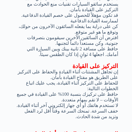
يستخدم سائقو السيارات تقنيات منع الحوادث مع
التركيز على القيادة بأمان.
قد تكون مؤهلاً للحصول على خصم القيادة الدفاعية.
لممارسة القيادة الدفاعية
كن على دراية بما يفعله السائقون الآخرون من حولك،
وتوقع ما هو غير متوقع.
افترض أن السائقين الآخرين سيقومون بتصرفات
جنونية، وكن مستعداً دائماً لتجنبها.
حافظ على مسافة 2 ثانية بينك وبين السيارة التي
أمامك. اجعلها 4 ثوانٍ إذا كان الطقس سيئاً.
التركيز على القيادة
إن تجاهل المشتتات أثناء القيادة والحفاظ على التركيز
على الطريق هو مفتاح القيادة بأمان.
للحفاظ على التركيز أثناء القيادة، يجب عليك اتباع
الخطوات التالية:
حافظ على تركيزك بنسبة 100% على القيادة في جميع
الأوقات – لا تقم بمهام متعددة.
لا تستخدم هاتفك أو أي جهاز إلكتروني آخر أثناء القيادة.
خفف السرعة. تمنحك السرعة وقتاً أقل لرد الفعل
وتزيد من شدة الحادث.