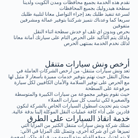
نقدم هذه الخدمة بجميع محافظات ومدن الكويت ولدينا
سطحة هيدروليك بجميع المحافظات
لسرعة تنفيذ طلبك بعد إجراء التواصل معانا لتلبية طلبك
سريعا كما وعدناك نتميز شركتنا بتوفير عمالة ومشرفين
متفوقين
بحرص وبدون اي تلف او خدش سطحة اثناء النقل
ولذلك يتم التأكيد على الحرص التام على سيارتك أمانة معانا
لذلك نخدم الخدمة بمنتهى الحرص
أرخص ونش سيارات متنقل
تعد ونش سيارات متنقل- من أرخص الشركات العاملة في
مجال النقل حيث نهتم بتوفير خدمات مميزة بأسعار لا مثيل لها
مع الحرص على توفير السلامة والأمان الكافيين لكل سيارة
مرفوعة على السطحة
حيث نقوم بتوفير مجموعة من سيارات الكبيرة والمتوسطة
والصغيرة لكي تناسب كل سيارات العملاء
حيث يتم تحديث اسطول السيارات الخاص بالشركة لنكون
قادرين على أداء كافة عمليات النقل الموكلة إلينا بدقة عالية.
خدمة انقاذ السيارات على الطرق
تمتلك شركة ونش سيارات متنقل الكثير من المزايا التي
تميزها عن أي شركة أخرى، وتتمثل تلك المزايا في الآتي:
لا يتم اختيار موقع للقيام بهذه المهمة من فراغ، ولكن لصعوبة