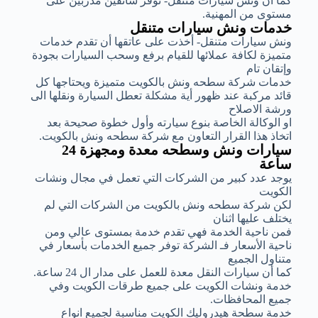
كما أن ونش سيارات متنقل- توفر سائقين مدربين على
مستوى من المهنية.
خدمات ونش سيارات متنقل
ونش سيارات متنقل- أخذت على عاتقها أن تقدم خدمات
متميزة لكافة عملائها للقيام برفع وسحب السيارات بجودة
وإتقان تام
خدمات شركة سطحه ونش بالكويت متميزة ويحتاجها كل
قائد مركبة عند ظهور أية مشكلة تعطل السيارة ونقلها الى
ورشة الاصلاح
او الوكالة الخاصة بنوع سيارته وأول خطوة صحيحة بعد
اتخاذ هذا القرار التعاون مع شركة سطحه ونش بالكويت.
سيارات ونش وسطحه معدة ومجهزة 24
ساعة
يوجد عدد كبير من الشركات التي تعمل في مجال ونشات
الكويت
لكن شركة سطحه ونش بالكويت من الشركات التي لم
يختلف عليها اثنان
فمن ناحية الخدمة فهي تقدم خدمة بمستوى عالي ومن
ناحية الأسعار فـ الشركة توفر جميع الخدمات بأسعار في
متناول الجميع
كما أن سيارات النقل معدة للعمل على مدار ال 24 ساعة.
خدمة ونشات الكويت على جميع طرقات الكويت وفي
جميع المحافظات.
خدمة سطحة هيدروليك الكويت مناسبة لجميع انواع