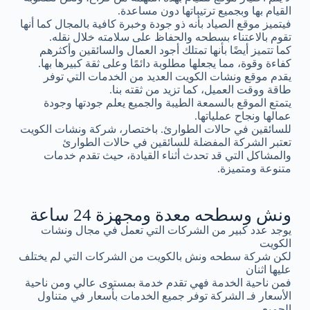
القيام بها وبجميع ترتيباتها دون مساعدة.
فيتميز موقع الصياد بأنه ذو جودة وخبرة كافية بالمجال كما أنها
تقوم بالاعتناء بسطحه والحفاظ على سلامته خلال نقله.
كما تتميز أيضًا بأنها تمتلك أجود العمال والسائقين وأكثرهم
كفاءة وقوة، مما يجعلها مطلوبة دائمًا وعلى ثقة كبيرها بها.
يقدم موقع ونشات الكويت العديد من الخدمات التي توفر
طاقة ووقت العميل، كما تزيد من ثقته بنا.
يتمتع الموقع بالسمعة الطيبة والجميع يعلم جودتها وجودة
عمالها ونجاح عملياتها.
للسائقين في حالات الطوارئ. باختصار، شركة ونشات الكويت
تعتبر الشركة المفضلة للسائقين في حالات الطوارئ
والمشاكل التي قد تحدث أثناء القيادة، حيث تقدم خدمات
متنوعة ومتميزة.
ونش وسطحه معدة ومجهزة 24 ساعة
يوجد عدد كبير من الشركات التي تعمل في مجال ونشات
الكويت
لكن شركة سطحه ونش بالكويت من الشركات التي لم يختلف
عليها اثنان
فمن ناحية الخدمة فهي تقدم خدمة بمستوى عالي ومن ناحية
الأسعار فـ الشركة توفر جميع الخدمات بأسعار في متناول
الجميع