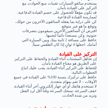
يستخدم سائقو السيارات تقنيات منع الحوادث مع
التركيز على القيادة بأمان.
قد تكون مؤهلاً للحصول على خصم القيادة الدفاعية.
لممارسة القيادة الدفاعية
كن على دراية بما يفعله السائقون الآخرون من حولك،
وتوقع ما هو غير متوقع.
افترض أن السائقين الآخرين سيقومون بتصرفات
جنونية، وكن مستعداً دائماً لتجنبها.
حافظ على مسافة 2 ثانية بينك وبين السيارة التي
أمامك. اجعلها 4 ثوانٍ إذا كان الطقس سيئاً.
التركيز على القيادة
إن تجاهل المشتتات أثناء القيادة والحفاظ على التركيز
على الطريق هو مفتاح القيادة بأمان.
للحفاظ على التركيز أثناء القيادة، يجب عليك اتباع
الخطوات التالية:
حافظ على تركيزك بنسبة 100% على القيادة في جميع
الأوقات – لا تقم بمهام متعددة.
لا تستخدم هاتفك أو أي جهاز إلكتروني آخر أثناء القيادة.
خفف السرعة. تمنحك السرعة وقتاً أقل لرد الفعل
وتزيد من شدة الحادث.