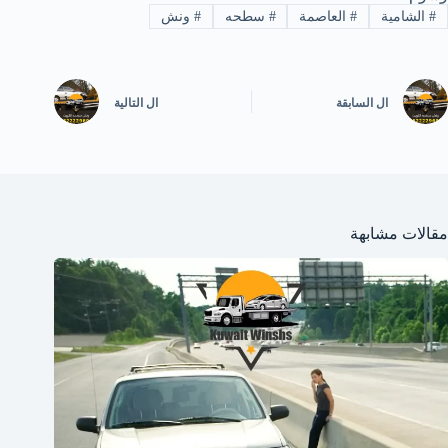
#
الشامية
#
العاصمة
#
سطحه
#
ونش
ال
السابقة
ال
التالية
مقالات مشابهة