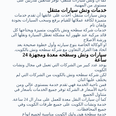
كما أن ونش سيارات متنقل- توفر سائقين مدربين على
مستوى من المهنية.
خدمات ونش سيارات متنقل
ونش سيارات متنقل- أخذت على عاتقها أن تقدم خدمات
متميزة لكافة عملائها للقيام برفع وسحب السيارات بجودة
وإتقان تام
خدمات شركة سطحه ونش بالكويت متميزة ويحتاجها كل
قائد مركبة عند ظهور أية مشكلة تعطل السيارة ونقلها الى
ورشة الاصلاح
او الوكالة الخاصة بنوع سيارته وأول خطوة صحيحة بعد
اتخاذ هذا القرار التعاون مع شركة سطحه ونش بالكويت.
سيارات ونش وسطحه معدة ومجهزة 24
ساعة
يوجد عدد كبير من الشركات التي تعمل في مجال ونشات
الكويت
لكن شركة سطحه ونش بالكويت من الشركات التي لم
يختلف عليها اثنان
فمن ناحية الخدمة فهي تقدم خدمة بمستوى عالي ومن
ناحية الأسعار فـ الشركة توفر جميع الخدمات بأسعار في
متناول الجميع
كما أن سيارات النقل معدة للعمل على مدار ال 24 ساعة.
خدمة ونشات الكويت على جميع طرقات الكويت وفي
جميع المحافظات.
خدمة سطحة هيدروليك الكويت مناسبة لجميع انواع