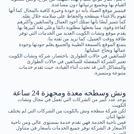
القيام بها وبجميع ترتيباتها دون مساعدة.
فيتميز موقع الصياد بأنه ذو جودة وخبرة كافية بالمجال كما أنها
تقوم بالاعتناء بسطحه والحفاظ على سلامته خلال نقله.
كما تتميز أيضًا بأنها تمتلك أجود العمال والسائقين وأكثرهم
كفاءة وقوة، مما يجعلها مطلوبة دائمًا وعلى ثقة كبيرها بها.
يقدم موقع ونشات الكويت العديد من الخدمات التي توفر
طاقة ووقت العميل، كما تزيد من ثقته بنا.
يتمتع الموقع بالسمعة الطيبة والجميع يعلم جودتها وجودة
عمالها ونجاح عملياتها.
للسائقين في حالات الطوارئ. باختصار، شركة ونشات الكويت
تعتبر الشركة المفضلة للسائقين في حالات الطوارئ
والمشاكل التي قد تحدث أثناء القيادة، حيث تقدم خدمات
متنوعة ومتميزة.
ونش وسطحه معدة ومجهزة 24 ساعة
يوجد عدد كبير من الشركات التي تعمل في مجال ونشات
الكويت
لكن شركة سطحه ونش بالكويت من الشركات التي لم يختلف
عليها اثنان
فمن ناحية الخدمة فهي تقدم خدمة بمستوى عالي ومن ناحية
الأسعار فـ الشركة توفر جميع الخدمات بأسعار في متناول
الجميع