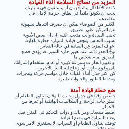
المزيد من نصائح السلامة أثناء القيادة
لا تدع الأطفال يتشاجرون أو يتسلقون في سيارتك –
يجب أن يكونوا دائماً في نطاق أحزمة الأمان في
مقاعدهم.
الكثير من الضوضاء يمكن أن يصرف انتباهك بسهولة
عن التركيز على الطريق.
تجنب القيادة وأنت متعب. انتبه إلى أن بعض الأدوية
تسبب النعاس وتجعل قيادة السيارة خطرة للغاية.
اعرف المزيد عن القيادة في حالة النعاس.
توخَّ الحذر دائماً عند تغيير حارة السير. قد يؤدي قطع
الطريق أمام شخص ما
أو تغيير الحارات بسرعة كبيرة أو عدم استخدام إشاراتك
إلى وقوع حادث أو إزعاج السائقين الآخرين.
كن أكثر حذراً أثناء القيادة خلال مواسم حركة وهجرات
ونشاط الطيور والحيوانات البرية.
ضع خطة قيادة آمنة
خصص وقتاً في جدول رحلتك للتوقف لتناول الطعام أو
استراحات الراحة أو المكالمات الهاتفية أو غيرها من
الأعمال.
اضبط مقعدك ومراياك وأدوات التحكم في المناخ قبل
وضع السيارة في وضع القيادة.
توقف لتناول الطعام أو الشراب. لا يستغرق الأمر سوى
بضع دقائق.