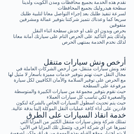
نقدم هذه الخدمة بجميع محافظات ومدن الكويت ولدينا
سطحة هيدروليك بجميع المحافظات
لسرعة تنفيذ طلبك بعد إجراء التواصل معانا لتلبية طلبك
سريعا كما وعدناك نتميز شركتنا بتوفير عمالة ومشرفين
متفوقين
بحرص وبدون اي تلف او خدش سطحة اثناء النقل
ولذلك يتم التأكيد على الحرص التام على سيارتك أمانة معانا
لذلك نخدم الخدمة بمنتهى الحرص
أرخص ونش سيارات متنقل
تعد ونش سيارات متنقل- من أرخص الشركات العاملة في
مجال النقل حيث نهتم بتوفير خدمات مميزة بأسعار لا مثيل لها
مع الحرص على توفير السلامة والأمان الكافيين لكل سيارة
مرفوعة على السطحة
حيث نقوم بتوفير مجموعة من سيارات الكبيرة والمتوسطة
والصغيرة لكي تناسب كل سيارات العملاء
حيث يتم تحديث اسطول السيارات الخاص بالشركة لنكون
قادرين على أداء كافة عمليات النقل الموكلة إلينا بدقة عالية.
خدمة انقاذ السيارات على الطرق
تمتلك شركة ونش سيارات متنقل الكثير من المزايا التي
تميزها عن أي شركة أخرى، وتتمثل تلك المزايا في الآتي:
لا يتم اختيار موقع للقيام بهذه المهمة من فراغ، ولكن لصعوبة