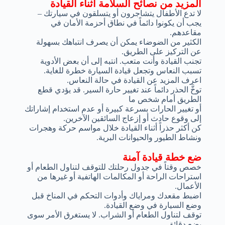
المزيد من نصائح السلامة أثناء القيادة
لا تدع الأطفال يتشاجرون أو يتسلقون في سيارتك –
يجب أن يكونوا دائماً في نطاق أحزمة الأمان في
مقاعدهم.
الكثير من الضوضاء يمكن أن يصرف انتباهك بسهولة
عن التركيز على الطريق.
تجنب القيادة وأنت متعب. انتبه إلى أن بعض الأدوية
تسبب النعاس وتجعل قيادة السيارة خطرة للغاية.
اعرف المزيد عن القيادة في حالة النعاس.
توخَّ الحذر دائماً عند تغيير حارة السير. قد يؤدي قطع
الطريق أمام شخص ما
أو تغيير الحارات بسرعة كبيرة أو عدم استخدام إشاراتك
إلى وقوع حادث أو إزعاج السائقين الآخرين.
كن أكثر حذراً أثناء القيادة خلال مواسم حركة وهجرات
ونشاط الطيور والحيوانات البرية.
ضع خطة قيادة آمنة
خصص وقتاً في جدول رحلتك للتوقف لتناول الطعام أو
استراحات الراحة أو المكالمات الهاتفية أو غيرها من
الأعمال.
اضبط مقعدك ومراياك وأدوات التحكم في المناخ قبل
وضع السيارة في وضع القيادة.
توقف لتناول الطعام أو الشراب. لا يستغرق الأمر سوى
بضع دقائق.