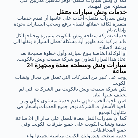
كما أن ونش سيارات متنقل- توفر سائقين مدربين على
مستوى من المهنية.
خدمات ونش سيارات متنقل
ونش سيارات متنقل- أخذت على عاتقها أن تقدم خدمات
متميزة لكافة عملائها للقيام برفع وسحب السيارات بجودة
وإتقان تام
خدمات شركة سطحه ونش بالكويت متميزة ويحتاجها كل
قائد مركبة عند ظهور أية مشكلة تعطل السيارة ونقلها الى
ورشة الاصلاح
او الوكالة الخاصة بنوع سيارته وأول خطوة صحيحة بعد
اتخاذ هذا القرار التعاون مع شركة سطحه ونش بالكويت.
سيارات ونش وسطحه معدة ومجهزة 24
ساعة
يوجد عدد كبير من الشركات التي تعمل في مجال ونشات
الكويت
لكن شركة سطحه ونش بالكويت من الشركات التي لم
يختلف عليها اثنان
فمن ناحية الخدمة فهي تقدم خدمة بمستوى عالي ومن
ناحية الأسعار فـ الشركة توفر جميع الخدمات بأسعار في
متناول الجميع
كما أن سيارات النقل معدة للعمل على مدار ال 24 ساعة.
خدمة ونشات الكويت على جميع طرقات الكويت وفي
جميع المحافظات.
خدمة سطحة هيدروليك الكويت مناسبة لجميع انواع