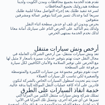
نقدم هذه الخدمة بجميع محافظات ومدن الكويت ولدينا
سطحة هيدروليك بجميع المحافظات
لسرعة تنفيذ طلبك بعد إجراء التواصل معانا لتلبية طلبك
سريعا كما وعدناك نتميز شركتنا بتوفير عمالة ومشرفين
متفوقين
بحرص وبدون اي تلف او خدش سطحة اثناء النقل
ولذلك يتم التأكيد على الحرص التام على سيارتك أمانة معانا
لذلك نخدم الخدمة بمنتهى الحرص
أرخص ونش سيارات متنقل
تعد ونش سيارات متنقل- من أرخص الشركات العاملة في
مجال النقل حيث نهتم بتوفير خدمات مميزة بأسعار لا مثيل لها
مع الحرص على توفير السلامة والأمان الكافيين لكل سيارة
مرفوعة على السطحة
حيث نقوم بتوفير مجموعة من سيارات الكبيرة والمتوسطة
والصغيرة لكي تناسب كل سيارات العملاء
حيث يتم تحديث اسطول السيارات الخاص بالشركة لنكون
قادرين على أداء كافة عمليات النقل الموكلة إلينا بدقة عالية.
خدمة انقاذ السيارات على الطرق
تمتلك شركة ونش سيارات متنقل الكثير من المزايا التي
تميزها عن أي شركة أخرى، وتتمثل تلك المزايا في الآتي:
لا يتم اختيار موقع للقيام بهذه المهمة من فراغ، ولكن لصعوبة