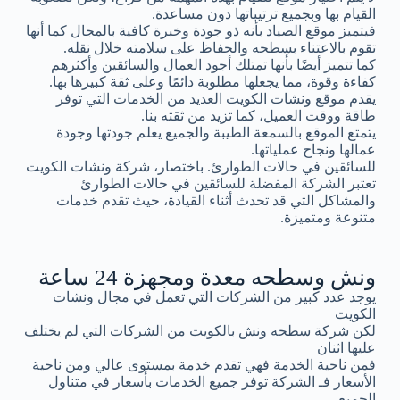
القيام بها وبجميع ترتيباتها دون مساعدة.
فيتميز موقع الصياد بأنه ذو جودة وخبرة كافية بالمجال كما أنها
تقوم بالاعتناء بسطحه والحفاظ على سلامته خلال نقله.
كما تتميز أيضًا بأنها تمتلك أجود العمال والسائقين وأكثرهم
كفاءة وقوة، مما يجعلها مطلوبة دائمًا وعلى ثقة كبيرها بها.
يقدم موقع ونشات الكويت العديد من الخدمات التي توفر
طاقة ووقت العميل، كما تزيد من ثقته بنا.
يتمتع الموقع بالسمعة الطيبة والجميع يعلم جودتها وجودة
عمالها ونجاح عملياتها.
للسائقين في حالات الطوارئ. باختصار، شركة ونشات الكويت
تعتبر الشركة المفضلة للسائقين في حالات الطوارئ
والمشاكل التي قد تحدث أثناء القيادة، حيث تقدم خدمات
متنوعة ومتميزة.
ونش وسطحه معدة ومجهزة 24 ساعة
يوجد عدد كبير من الشركات التي تعمل في مجال ونشات
الكويت
لكن شركة سطحه ونش بالكويت من الشركات التي لم يختلف
عليها اثنان
فمن ناحية الخدمة فهي تقدم خدمة بمستوى عالي ومن ناحية
الأسعار فـ الشركة توفر جميع الخدمات بأسعار في متناول
الجميع