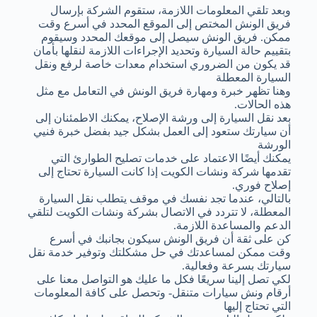
وبعد تلقي المعلومات اللازمة، ستقوم الشركة بإرسال
فريق الونش المختص إلى الموقع المحدد في أسرع وقت
ممكن. فريق الونش سيصل إلى موقعك المحدد وسيقوم
بتقييم حالة السيارة وتحديد الإجراءات اللازمة لنقلها بأمان
قد يكون من الضروري استخدام معدات خاصة لرفع ونقل
السيارة المعطلة
وهنا تظهر خبرة ومهارة فريق الونش في التعامل مع مثل
هذه الحالات.
بعد نقل السيارة إلى ورشة الإصلاح، يمكنك الاطمئنان إلى
أن سيارتك ستعود إلى العمل بشكل جيد بفضل خبرة فنيي
الورشة
يمكنك أيضًا الاعتماد على خدمات تصليح الطوارئ التي
تقدمها شركة ونشات الكويت إذا كانت السيارة تحتاج إلى
إصلاح فوري.
بالتالي، عندما تجد نفسك في موقف يتطلب نقل السيارة
المعطلة، لا تتردد في الاتصال بشركة ونشات الكويت لتلقي
الدعم والمساعدة اللازمة.
كن على ثقة أن فريق الونش سيكون بجانبك في أسرع
وقت ممكن لمساعدتك في حل مشكلتك وتوفير خدمة نقل
سيارتك بسرعة وفعالية.
لكي تصل إلينا سريعًا فكل ما عليك هو التواصل معنا على
أرقام ونش سيارات متنقل- وتحصل على كافة المعلومات
التي تحتاج إليها