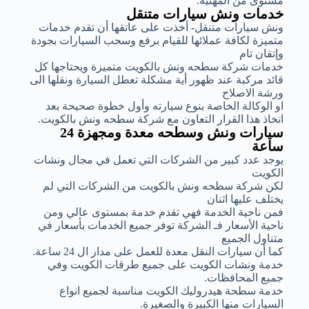
مستوى من المهنية.
خدمات ونش سيارات متنقل
ونش سيارات متنقل- أخذت على عاتقها أن تقدم خدمات
متميزة لكافة عملائها للقيام برفع وسحب السيارات بجودة
وإتقان تام
خدمات شركة سطحه ونش بالكويت متميزة ويحتاجها كل
قائد مركبة عند ظهور أية مشكلة تعطل السيارة ونقلها الى
ورشة الاصلاح
او الوكالة الخاصة بنوع سيارته وأول خطوة صحيحة بعد
اتخاذ هذا القرار التعاون مع شركة سطحه ونش بالكويت.
سيارات ونش وسطحه معدة ومجهزة 24
ساعة
يوجد عدد كبير من الشركات التي تعمل في مجال ونشات
الكويت
لكن شركة سطحه ونش بالكويت من الشركات التي لم
يختلف عليها اثنان
فمن ناحية الخدمة فهي تقدم خدمة بمستوى عالي ومن
ناحية الأسعار فـ الشركة توفر جميع الخدمات بأسعار في
متناول الجميع
كما أن سيارات النقل معدة للعمل على مدار ال 24 ساعة.
خدمة ونشات الكويت على جميع طرقات الكويت وفي
جميع المحافظات.
خدمة سطحة هيدروليك الكويت مناسبة لجميع انواع
السيارات منها الكبيرة والصغيرة.