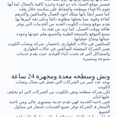
فيتميز موقع الصياد بأنه ذو جودة وخبرة كافية بالمجال كما أنها
تقوم بالاعتناء بسطحه والحفاظ على سلامته خلال نقله.
كما تتميز أيضًا بأنها تمتلك أجود العمال والسائقين وأكثرهم
كفاءة وقوة، مما يجعلها مطلوبة دائمًا وعلى ثقة كبيرها بها.
يقدم موقع ونشات الكويت العديد من الخدمات التي توفر
طاقة ووقت العميل، كما تزيد من ثقته بنا.
يتمتع الموقع بالسمعة الطيبة والجميع يعلم جودتها وجودة
عمالها ونجاح عملياتها.
للسائقين في حالات الطوارئ. باختصار، شركة ونشات الكويت
تعتبر الشركة المفضلة للسائقين في حالات الطوارئ
والمشاكل التي قد تحدث أثناء القيادة، حيث تقدم خدمات
متنوعة ومتميزة.
ونش وسطحه معدة ومجهزة 24 ساعة
يوجد عدد كبير من الشركات التي تعمل في مجال ونشات
الكويت
لكن شركة سطحه ونش بالكويت من الشركات التي لم يختلف
عليها اثنان
فمن ناحية الخدمة فهي تقدم خدمة بمستوى عالي ومن ناحية
الأسعار فـ الشركة توفر جميع الخدمات بأسعار في متناول
الجميع
كما أن سيارات النقل معدة للعمل على مدار ال 24 ساعة.