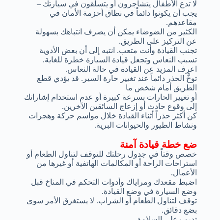
لا تدع الأطفال يتشاجرون أو يتسلقون في سيارتك –
يجب أن يكونوا دائماً في نطاق أحزمة الأمان في
مقاعدهم.
الكثير من الضوضاء يمكن أن يصرف انتباهك بسهولة
عن التركيز على الطريق.
تجنب القيادة وأنت متعب. انتبه إلى أن بعض الأدوية
تسبب النعاس وتجعل قيادة السيارة خطرة للغاية.
اعرف المزيد عن القيادة في حالة النعاس.
توخَّ الحذر دائماً عند تغيير حارة السير. قد يؤدي قطع
الطريق أمام شخص ما
أو تغيير الحارات بسرعة كبيرة أو عدم استخدام إشاراتك
إلى وقوع حادث أو إزعاج السائقين الآخرين.
كن أكثر حذراً أثناء القيادة خلال مواسم حركة وهجرات
ونشاط الطيور والحيوانات البرية.
ضع خطة قيادة آمنة
خصص وقتاً في جدول رحلتك للتوقف لتناول الطعام أو
استراحات الراحة أو المكالمات الهاتفية أو غيرها من
الأعمال.
اضبط مقعدك ومراياك وأدوات التحكم في المناخ قبل
وضع السيارة في وضع القيادة.
توقف لتناول الطعام أو الشراب. لا يستغرق الأمر سوى
بضع دقائق.
تدرب على السلامة