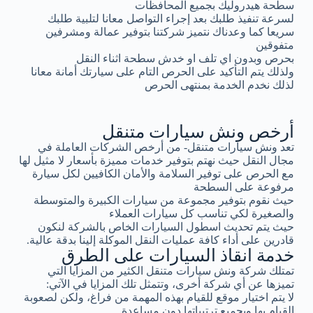
سطحة هيدروليك بجميع المحافظات
لسرعة تنفيذ طلبك بعد إجراء التواصل معانا لتلبية طلبك
سريعا كما وعدناك نتميز شركتنا بتوفير عمالة ومشرفين
متفوقين
بحرص وبدون اي تلف او خدش سطحة اثناء النقل
ولذلك يتم التأكيد على الحرص التام على سيارتك أمانة معانا
لذلك نخدم الخدمة بمنتهى الحرص
أرخص ونش سيارات متنقل
تعد ونش سيارات متنقل- من أرخص الشركات العاملة في
مجال النقل حيث نهتم بتوفير خدمات مميزة بأسعار لا مثيل لها
مع الحرص على توفير السلامة والأمان الكافيين لكل سيارة
مرفوعة على السطحة
حيث نقوم بتوفير مجموعة من سيارات الكبيرة والمتوسطة
والصغيرة لكي تناسب كل سيارات العملاء
حيث يتم تحديث اسطول السيارات الخاص بالشركة لنكون
قادرين على أداء كافة عمليات النقل الموكلة إلينا بدقة عالية.
خدمة انقاذ السيارات على الطرق
تمتلك شركة ونش سيارات متنقل الكثير من المزايا التي
تميزها عن أي شركة أخرى، وتتمثل تلك المزايا في الآتي:
لا يتم اختيار موقع للقيام بهذه المهمة من فراغ، ولكن لصعوبة
القيام بها وبجميع ترتيباتها دون مساعدة.