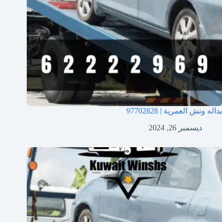
بداله ونش العمرية | 97702828
ديسمبر 26, 2024