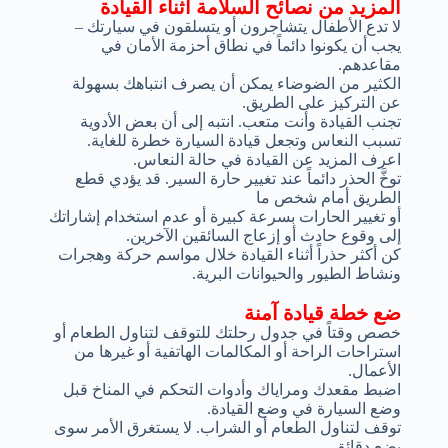
المزيد من نصائح السلامة أثناء القيادة
لا تدع الأطفال يتشاجرون أو يتسلقون في سيارتك –
يجب أن يكونوا دائماً في نطاق أحزمة الأمان في
مقاعدهم.
الكثير من الضوضاء يمكن أن يصرف انتباهك بسهولة
عن التركيز على الطريق.
تجنب القيادة وأنت متعب. انتبه إلى أن بعض الأدوية
تسبب النعاس وتجعل قيادة السيارة خطرة للغاية.
اعرف المزيد عن القيادة في حالة النعاس.
توخَّ الحذر دائماً عند تغيير حارة السير. قد يؤدي قطع
الطريق أمام شخص ما
أو تغيير الحارات بسرعة كبيرة أو عدم استخدام إشاراتك
إلى وقوع حادث أو إزعاج السائقين الآخرين.
كن أكثر حذراً أثناء القيادة خلال مواسم حركة وهجرات
ونشاط الطيور والحيوانات البرية.
ضع خطة قيادة آمنة
خصص وقتاً في جدول رحلتك للتوقف لتناول الطعام أو
استراحات الراحة أو المكالمات الهاتفية أو غيرها من
الأعمال.
اضبط مقعدك ومراياك وأدوات التحكم في المناخ قبل
وضع السيارة في وضع القيادة.
توقف لتناول الطعام أو الشراب. لا يستغرق الأمر سوى
بضع دقائق.