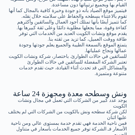
القيام بها وبجميع ترتيباتها دون مساعدة.
فيتميز موقع الصياد بأنه ذو جودة وخبرة كافية بالمجال كما أنها
تقوم بالاعتناء بسطحه والحفاظ على سلامته خلال نقله.
كما تتميز أيضًا بأنها تمتلك أجود العمال والسائقين وأكثرهم
كفاءة وقوة، مما يجعلها مطلوبة دائمًا وعلى ثقة كبيرها بها.
يقدم موقع ونشات الكويت العديد من الخدمات التي توفر
طاقة ووقت العميل، كما تزيد من ثقته بنا.
يتمتع الموقع بالسمعة الطيبة والجميع يعلم جودتها وجودة
عمالها ونجاح عملياتها.
للسائقين في حالات الطوارئ. باختصار، شركة ونشات الكويت
تعتبر الشركة المفضلة للسائقين في حالات الطوارئ
والمشاكل التي قد تحدث أثناء القيادة، حيث تقدم خدمات
متنوعة ومتميزة.
ونش وسطحه معدة ومجهزة 24 ساعة
يوجد عدد كبير من الشركات التي تعمل في مجال ونشات
الكويت
لكن شركة سطحه ونش بالكويت من الشركات التي لم يختلف
عليها اثنان
فمن ناحية الخدمة فهي تقدم خدمة بمستوى عالي ومن ناحية
الأسعار فـ الشركة توفر جميع الخدمات بأسعار في متناول
الجميع