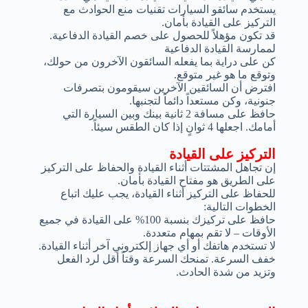
يستخدم سائقو السيارات تقنيات منع الحوادث مع
التركيز على القيادة بأمان.
قد تكون مؤهلاً للحصول على خصم القيادة الدفاعية.
لممارسة القيادة الدفاعية
كن على دراية بما يفعله السائقون الآخرون من حولك،
وتوقع ما هو غير متوقع.
افترض أن السائقين الآخرين سيقومون بتصرفات
جنونية، وكن مستعداً دائماً لتجنبها.
حافظ على مسافة 2 ثانية بينك وبين السيارة التي
أمامك. اجعلها 4 ثوانٍ إذا كان الطقس سيئاً.
التركيز على القيادة
إن تجاهل المشتتات أثناء القيادة والحفاظ على التركيز
على الطريق هو مفتاح القيادة بأمان.
للحفاظ على التركيز أثناء القيادة، يجب عليك اتباع
الخطوات التالية:
حافظ على تركيزك بنسبة 100% على القيادة في جميع
الأوقات – لا تقم بمهام متعددة.
لا تستخدم هاتفك أو أي جهاز إلكتروني آخر أثناء القيادة.
خفف السرعة. تمنحك السرعة وقتاً أقل لرد الفعل
وتزيد من شدة الحادث.