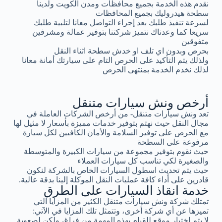
نقدم هذه الخدمة بجميع محافظات ومدن الكويت ولدينا
سطحة هيدروليك بجميع المحافظات
لسرعة تنفيذ طلبك بعد إجراء التواصل معانا لتلبية طلبك
سريعا كما وعدناك نتميز شركتنا بتوفير عمالة ومشرفين
متفوقين
بحرص وبدون اي تلف او خدش سطحة اثناء النقل
ولذلك يتم التأكيد على الحرص التام على سيارتك أمانة معانا
لذلك نخدم الخدمة بمنتهى الحرص
أرخص ونش سيارات متنقل
تعد ونش سيارات متنقل- من أرخص الشركات العاملة في
مجال النقل حيث نهتم بتوفير خدمات مميزة بأسعار لا مثيل لها
مع الحرص على توفير السلامة والأمان الكافيين لكل سيارة
مرفوعة على السطحة
حيث نقوم بتوفير مجموعة من سيارات الكبيرة والمتوسطة
والصغيرة لكي تناسب كل سيارات العملاء
حيث يتم تحديث اسطول السيارات الخاص بالشركة لنكون
قادرين على أداء كافة عمليات النقل الموكلة إلينا بدقة عالية.
خدمة انقاذ السيارات على الطرق
تمتلك شركة ونش سيارات متنقل الكثير من المزايا التي
تميزها عن أي شركة أخرى، وتتمثل تلك المزايا في الآتي:
لا يتم اختيار موقع للقيام بهذه المهمة من فراغ، ولكن لصعوبة