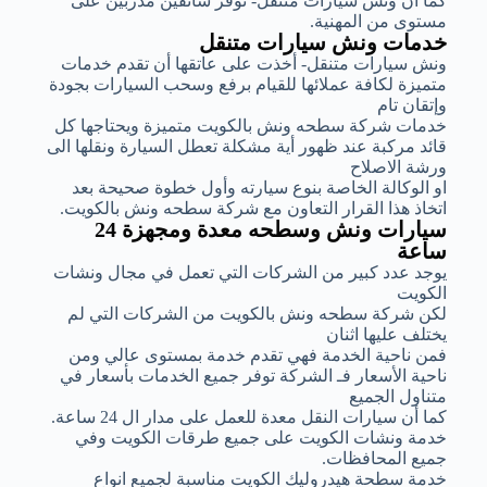
كما أن ونش سيارات متنقل- توفر سائقين مدربين على
مستوى من المهنية.
خدمات ونش سيارات متنقل
ونش سيارات متنقل- أخذت على عاتقها أن تقدم خدمات
متميزة لكافة عملائها للقيام برفع وسحب السيارات بجودة
وإتقان تام
خدمات شركة سطحه ونش بالكويت متميزة ويحتاجها كل
قائد مركبة عند ظهور أية مشكلة تعطل السيارة ونقلها الى
ورشة الاصلاح
او الوكالة الخاصة بنوع سيارته وأول خطوة صحيحة بعد
اتخاذ هذا القرار التعاون مع شركة سطحه ونش بالكويت.
سيارات ونش وسطحه معدة ومجهزة 24
ساعة
يوجد عدد كبير من الشركات التي تعمل في مجال ونشات
الكويت
لكن شركة سطحه ونش بالكويت من الشركات التي لم
يختلف عليها اثنان
فمن ناحية الخدمة فهي تقدم خدمة بمستوى عالي ومن
ناحية الأسعار فـ الشركة توفر جميع الخدمات بأسعار في
متناول الجميع
كما أن سيارات النقل معدة للعمل على مدار ال 24 ساعة.
خدمة ونشات الكويت على جميع طرقات الكويت وفي
جميع المحافظات.
خدمة سطحة هيدروليك الكويت مناسبة لجميع انواع