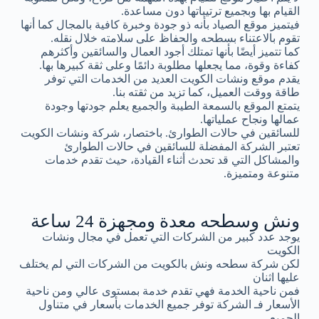
القيام بها وبجميع ترتيباتها دون مساعدة.
فيتميز موقع الصياد بأنه ذو جودة وخبرة كافية بالمجال كما أنها
تقوم بالاعتناء بسطحه والحفاظ على سلامته خلال نقله.
كما تتميز أيضًا بأنها تمتلك أجود العمال والسائقين وأكثرهم
كفاءة وقوة، مما يجعلها مطلوبة دائمًا وعلى ثقة كبيرها بها.
يقدم موقع ونشات الكويت العديد من الخدمات التي توفر
طاقة ووقت العميل، كما تزيد من ثقته بنا.
يتمتع الموقع بالسمعة الطيبة والجميع يعلم جودتها وجودة
عمالها ونجاح عملياتها.
للسائقين في حالات الطوارئ. باختصار، شركة ونشات الكويت
تعتبر الشركة المفضلة للسائقين في حالات الطوارئ
والمشاكل التي قد تحدث أثناء القيادة، حيث تقدم خدمات
متنوعة ومتميزة.
ونش وسطحه معدة ومجهزة 24 ساعة
يوجد عدد كبير من الشركات التي تعمل في مجال ونشات
الكويت
لكن شركة سطحه ونش بالكويت من الشركات التي لم يختلف
عليها اثنان
فمن ناحية الخدمة فهي تقدم خدمة بمستوى عالي ومن ناحية
الأسعار فـ الشركة توفر جميع الخدمات بأسعار في متناول
الجميع