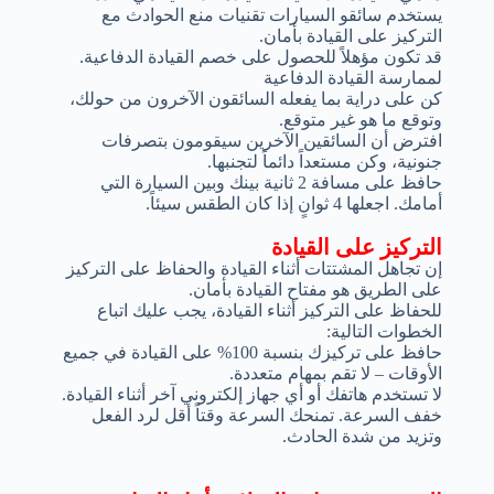
يستخدم سائقو السيارات تقنيات منع الحوادث مع
التركيز على القيادة بأمان.
قد تكون مؤهلاً للحصول على خصم القيادة الدفاعية.
لممارسة القيادة الدفاعية
كن على دراية بما يفعله السائقون الآخرون من حولك،
وتوقع ما هو غير متوقع.
افترض أن السائقين الآخرين سيقومون بتصرفات
جنونية، وكن مستعداً دائماً لتجنبها.
حافظ على مسافة 2 ثانية بينك وبين السيارة التي
أمامك. اجعلها 4 ثوانٍ إذا كان الطقس سيئاً.
التركيز على القيادة
إن تجاهل المشتتات أثناء القيادة والحفاظ على التركيز
على الطريق هو مفتاح القيادة بأمان.
للحفاظ على التركيز أثناء القيادة، يجب عليك اتباع
الخطوات التالية:
حافظ على تركيزك بنسبة 100% على القيادة في جميع
الأوقات – لا تقم بمهام متعددة.
لا تستخدم هاتفك أو أي جهاز إلكتروني آخر أثناء القيادة.
خفف السرعة. تمنحك السرعة وقتاً أقل لرد الفعل
وتزيد من شدة الحادث.