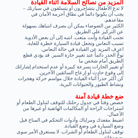
المزيد من نصائح السلامة أثناء القيادة
لا تدع الأطفال يتشاجرون أو يتسلقون في سيارتك –
يجب أن يكونوا دائماً في نطاق أحزمة الأمان في
مقاعدهم.
الكثير من الضوضاء يمكن أن يصرف انتباهك بسهولة
عن التركيز على الطريق.
تجنب القيادة وأنت متعب. انتبه إلى أن بعض الأدوية
تسبب النعاس وتجعل قيادة السيارة خطرة للغاية.
اعرف المزيد عن القيادة في حالة النعاس.
توخَّ الحذر دائماً عند تغيير حارة السير. قد يؤدي قطع
الطريق أمام شخص ما
أو تغيير الحارات بسرعة كبيرة أو عدم استخدام إشاراتك
إلى وقوع حادث أو إزعاج السائقين الآخرين.
كن أكثر حذراً أثناء القيادة خلال مواسم حركة وهجرات
ونشاط الطيور والحيوانات البرية.
ضع خطة قيادة آمنة
خصص وقتاً في جدول رحلتك للتوقف لتناول الطعام أو
استراحات الراحة أو المكالمات الهاتفية أو غيرها من
الأعمال.
اضبط مقعدك ومراياك وأدوات التحكم في المناخ قبل
وضع السيارة في وضع القيادة.
توقف لتناول الطعام أو الشراب. لا يستغرق الأمر سوى
بضع دقائق.