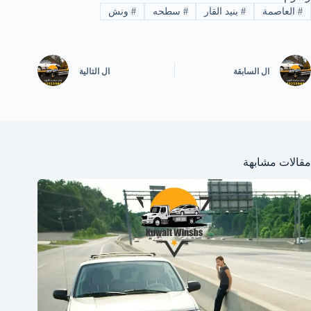
#
العاصمة
#
بنيد القار
#
سطحه
#
ونش
ال
السابقة
ال
التالية
مقالات مشابهة