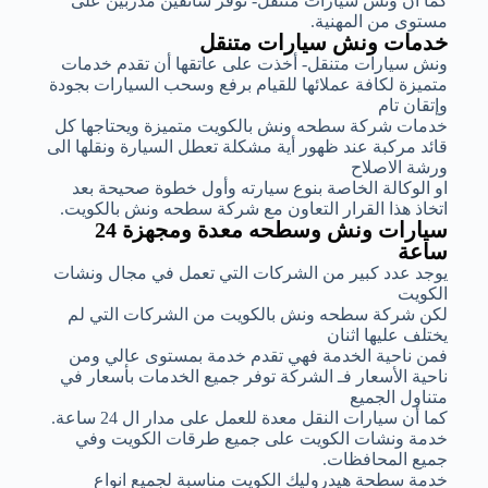
كما أن ونش سيارات متنقل- توفر سائقين مدربين على
مستوى من المهنية.
خدمات ونش سيارات متنقل
ونش سيارات متنقل- أخذت على عاتقها أن تقدم خدمات
متميزة لكافة عملائها للقيام برفع وسحب السيارات بجودة
وإتقان تام
خدمات شركة سطحه ونش بالكويت متميزة ويحتاجها كل
قائد مركبة عند ظهور أية مشكلة تعطل السيارة ونقلها الى
ورشة الاصلاح
او الوكالة الخاصة بنوع سيارته وأول خطوة صحيحة بعد
اتخاذ هذا القرار التعاون مع شركة سطحه ونش بالكويت.
سيارات ونش وسطحه معدة ومجهزة 24
ساعة
يوجد عدد كبير من الشركات التي تعمل في مجال ونشات
الكويت
لكن شركة سطحه ونش بالكويت من الشركات التي لم
يختلف عليها اثنان
فمن ناحية الخدمة فهي تقدم خدمة بمستوى عالي ومن
ناحية الأسعار فـ الشركة توفر جميع الخدمات بأسعار في
متناول الجميع
كما أن سيارات النقل معدة للعمل على مدار ال 24 ساعة.
خدمة ونشات الكويت على جميع طرقات الكويت وفي
جميع المحافظات.
خدمة سطحة هيدروليك الكويت مناسبة لجميع انواع