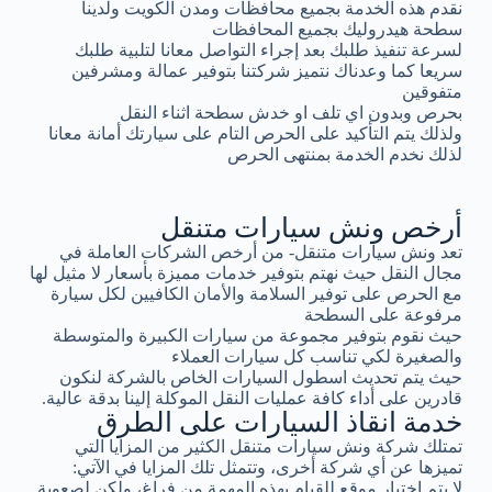
نقدم هذه الخدمة بجميع محافظات ومدن الكويت ولدينا
سطحة هيدروليك بجميع المحافظات
لسرعة تنفيذ طلبك بعد إجراء التواصل معانا لتلبية طلبك
سريعا كما وعدناك نتميز شركتنا بتوفير عمالة ومشرفين
متفوقين
بحرص وبدون اي تلف او خدش سطحة اثناء النقل
ولذلك يتم التأكيد على الحرص التام على سيارتك أمانة معانا
لذلك نخدم الخدمة بمنتهى الحرص
أرخص ونش سيارات متنقل
تعد ونش سيارات متنقل- من أرخص الشركات العاملة في
مجال النقل حيث نهتم بتوفير خدمات مميزة بأسعار لا مثيل لها
مع الحرص على توفير السلامة والأمان الكافيين لكل سيارة
مرفوعة على السطحة
حيث نقوم بتوفير مجموعة من سيارات الكبيرة والمتوسطة
والصغيرة لكي تناسب كل سيارات العملاء
حيث يتم تحديث اسطول السيارات الخاص بالشركة لنكون
قادرين على أداء كافة عمليات النقل الموكلة إلينا بدقة عالية.
خدمة انقاذ السيارات على الطرق
تمتلك شركة ونش سيارات متنقل الكثير من المزايا التي
تميزها عن أي شركة أخرى، وتتمثل تلك المزايا في الآتي:
لا يتم اختيار موقع للقيام بهذه المهمة من فراغ، ولكن لصعوبة