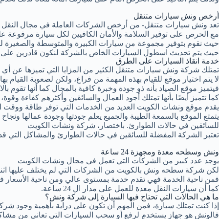
أرخص ونش سيارات متنقل
تعد ونش سيارات متنقل- من أرخص الشركات العاملة في مجال النقل حيث
مع الحرص على توفير السلامة والأمان الكافيين لكل سيارة مرفوعة 
حيث نقوم بتوفير مجموعة من سيارات الكبيرة والمتوسطة والصغيرة ل
حيث يتم تحديث اسطول السيارات الخاص بالشركة لنكون قادرين على أداء 
خدمة انقاذ السيارات على الطرق
تمتلك شركة ونش سيارات متنقل الكثير من المزايا التي تميزها عن أي ش
لا يتم اختيار موقع للقيام بهذه المهمة من فراغ، ولكن لصعوبة القيام بها
فيتميز موقع الصياد بأنه ذو جودة وخبرة كافية بالمجال كما أنها تقوم ب
كما تتميز أيضًا بأنها تمتلك أجود العمال والسائقين وأكثرهم كفاءة وقوة، م
يقدم موقع ونشات الكويت العديد من الخدمات التي توفر طاقة ووقت العم
يتمتع الموقع بالسمعة الطيبة والجميع يعلم جودتها وجودة عمالها ونجاح ع
للسائقين في حالات الطوارئ. باختصار، شركة ونشات الكويت
تعتبر الشركة المفضلة للسائقين في حالات الطوارئ والمشاكل التي قد 
ونش وسطحه معدة ومجهزة 24 ساعة
يوجد عدد كبير من الشركات التي تعمل في مجال ونشات الكويت
لكن شركة سطحه ونش بالكويت من الشركات التي لم يختلف عليها اثن
فمن ناحية الخدمة فهي تقدم خدمة بمستوى عالي ومن ناحية الأسعار فـ
كما أن سيارات النقل معدة للعمل على مدار ال 24 ساعة.
ما هي الحالات التي تحتاج فيها السيارة إلى شركة ونش؟
إذا كنت تمتلك سيارة، فمن المهم أن تكون على دراية بأهمية وجود شر
فالونش هو جهاز يستخدم لرفع أو سحب السيارات التي تعاني من مشاكل