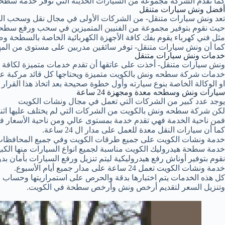
كما تقدم الشركة مجموعة من السيارات الحديثة التي توفر خدمة سطحة
أفضل ونش سيارات متنقل
تعد ونش سيارات متنقل- من الشركات الأولى في مجال نقل وسحب ال
حيث نقوم بتوفير مجموعة من الفنيين المتميزين في سحب ورفع سطحة
مثل فني كهرباء يقوم بفك كافة الأجهزة الكهربائية الخاصة بالسطحة وصي
كما أن ونش سيارات متنقل- توفر سائقين مدربين على مستوى من المهن
خدمات ونش سيارات متنقل
ونش سيارات متنقل- أخذت على عاتقها أن تقدم خدمات متميزة لكافة عم
خدمات شركة سطحه ونش بالكويت متميزة ويحتاجها كل قائد مركبة عند 
او الوكالة الخاصة بنوع سيارته وأول خطوة صحيحة بعد اتخاذ هذا القر
سيارات ونش وسطحه معدة ومجهزة 24 ساعة
يوجد عدد كبير من الشركات التي تعمل في مجال ونشات الكويت
لكن شركة سطحه ونش بالكويت من الشركات التي لم يختلف عليها اثن
فمن ناحية الخدمة فهي تقدم خدمة بمستوى عالي ومن ناحية الأسعار فـ
كما أن سيارات النقل معدة للعمل على مدار ال 24 ساعة.
خدمة ونشات الكويت على جميع طرقات الكويت وفي جميع المحافظات
خدمة سطحة هيدروليك الكويت مناسبة لجميع انواع السيارات منها الكبي
نقوم بتوفير أوناش رفع هيدروليكية ليتم تنزيل ورفع السيارات بأمان ب
خدمة ونشات الكويت تعمل 24 ساعة على مدار جميع أيام الأسبوع.
كل هذه الخدمات يتم اختبارها بدقة والحرص على استمراريتها وحساب ال
وتنزيل السعر لتقديم أرخص ونش وأرخص سطحة في الكويت.