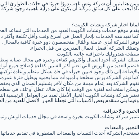
ومن هنا يتبين أن شركة ونش تلعب دورًا حيويًا في حالات الطوارئ التي
،لذا يجب على كل سائق مركبة أن يكون على دراية بأهمية وجود شركة 
لماذا اختار شركة ونشات الكويت؟
يقدم موقع خدمات ونشات الكويت العديد من الخدمات التي تساعد العم
كما تفيد هذه الخدمات بإنجاز العمل في أسرع وقت وأقل تكلفة وأكثر د
توفر الشركة أيدي عاملة وعُمّال متخصصون ذوو خبرة كافية بالمجال.
وتمتلك الشركة أفضل العمال المدربين من قبل الخبراء.
سطحة هيدروليك باحترافية عالية بالكويت
تمتلك الشركة أجود العمال وأكثرهم كفاءة وخبرة في مجال صيانة سطحة
فتضم العديد من الورش التي تضم أكثر الفنيين كفاءة لإصلاح جميع أنواع
بالإضافة إلى ذلك وجود فنيين خبراء في فك بشكل منظم وإعادة تركيبه
كما تهتم الشركة برش سطحة بالمبيدات مما يحميه ويطيل فترة عمره، كما
تقوم الشركة بعد إتمام مهمة من مكان لآخر بتسليم الضمان الذي يحف
ويمكن استخدامه لفترة من الوقت إذا كان هناك عطل أو تلف في سطحة
تعتبر شركة ونشات الكويت الخيار الأمثل لعدد من العوامل الرئيسية ال
وفيما يلي سنقدم بعض الأسباب التي تجعلنا الخيار الأفضل للعديد من الع
الخبرة والاحترافية
تتميز شركة ونشات الكويت بخبرة واسعة في مجال خدمات الونش وتم
التجهيز والمعدات
تستخدم الشركة أحدث التقنيات والمعدات المتطورة في تقديم خدماتها مم