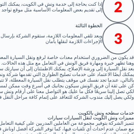
إذا كنت بحاجة إلى خدمة ونش في الكويت، يمكنك الت
إلى تقديم بعض المعلومات الأساسية مثل موقع تواجد 
الخطوة الثالثة
وبعد تلقي المعلومات اللازمة، ستقوم الشركة بإرسا
الإجراءات اللازمة لنقلها بأمان
قد يكون من الضروري استخدام معدات خاصة لرفع ونقل السيارة المع
وهنا تظهر خبرة ومهارة فريق الونش في التعامل مع مثل هذه الحالات.
بعد نقل السيارة إلى ورشة الإصلاح، يمكنك الاطمئنان إلى أن سيارتك 
يمكنك أيضًا الاعتماد على خدمات تصليح الطوارئ التي تقدمها شركة ونش
بالتالي، عندما تجد نفسك في موقف يتطلب نقل السيارة المعطلة، لا تت
كن على ثقة أن فريق الونش سيكون بجانبك في أسرع وقت ممكن لمسا
لكي تصل إلينا سريعًا فكل ما عليك هو التواصل معنا على أرقام ونش سي
ولكي يصل إليك مندوب الشركة للتعاقد على إتمام كافة مراحل النقل ف
خدمات سطحه ونش بالكويت
مميزات ونش الكويت لنقل السيارات سيارات
تتميز الشركة بتوفير مجموعة من العاملين المدربين على كيفية التعا
مع ضمان عدم احداث أي تلفيات فيها، كما توفر الشركة أفضل اوناش ف