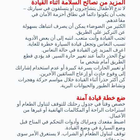
المزيد من نصائح السلامة أثناء القيادة
لا تدع الأطفال يتشاجرون أو يتسلقون في سيارتك –
يجب أن يكونوا دائماً في نطاق أحزمة الأمان في
مقاعدهم.
الكثير من الضوضاء يمكن أن يصرف انتباهك بسهولة
عن التركيز على الطريق.
تجنب القيادة وأنت متعب. انتبه إلى أن بعض الأدوية
تسبب النعاس وتجعل قيادة السيارة خطرة للغاية.
اعرف المزيد عن القيادة في حالة النعاس.
توخَّ الحذر دائماً عند تغيير حارة السير. قد يؤدي قطع
الطريق أمام شخص ما
أو تغيير الحارات بسرعة كبيرة أو عدم استخدام إشاراتك
إلى وقوع حادث أو إزعاج السائقين الآخرين.
كن أكثر حذراً أثناء القيادة خلال مواسم حركة وهجرات
ونشاط الطيور والحيوانات البرية.
ضع خطة قيادة آمنة
خصص وقتاً في جدول رحلتك للتوقف لتناول الطعام أو
استراحات الراحة أو المكالمات الهاتفية أو غيرها من
الأعمال.
اضبط مقعدك ومراياك وأدوات التحكم في المناخ قبل
وضع السيارة في وضع القيادة.
توقف لتناول الطعام أو الشراب. لا يستغرق الأمر سوى
بضع دقائق.