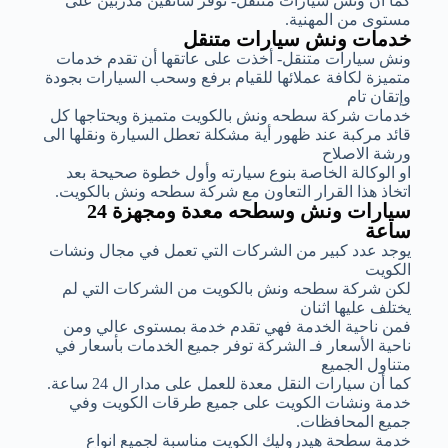
كما أن ونش سيارات متنقل- توفر سائقين مدربين على
مستوى من المهنية.
خدمات ونش سيارات متنقل
ونش سيارات متنقل- أخذت على عاتقها أن تقدم خدمات
متميزة لكافة عملائها للقيام برفع وسحب السيارات بجودة
وإتقان تام
خدمات شركة سطحه ونش بالكويت متميزة ويحتاجها كل
قائد مركبة عند ظهور أية مشكلة تعطل السيارة ونقلها الى
ورشة الاصلاح
او الوكالة الخاصة بنوع سيارته وأول خطوة صحيحة بعد
اتخاذ هذا القرار التعاون مع شركة سطحه ونش بالكويت.
سيارات ونش وسطحه معدة ومجهزة 24
ساعة
يوجد عدد كبير من الشركات التي تعمل في مجال ونشات
الكويت
لكن شركة سطحه ونش بالكويت من الشركات التي لم
يختلف عليها اثنان
فمن ناحية الخدمة فهي تقدم خدمة بمستوى عالي ومن
ناحية الأسعار فـ الشركة توفر جميع الخدمات بأسعار في
متناول الجميع
كما أن سيارات النقل معدة للعمل على مدار ال 24 ساعة.
خدمة ونشات الكويت على جميع طرقات الكويت وفي
جميع المحافظات.
خدمة سطحة هيدروليك الكويت مناسبة لجميع انواع