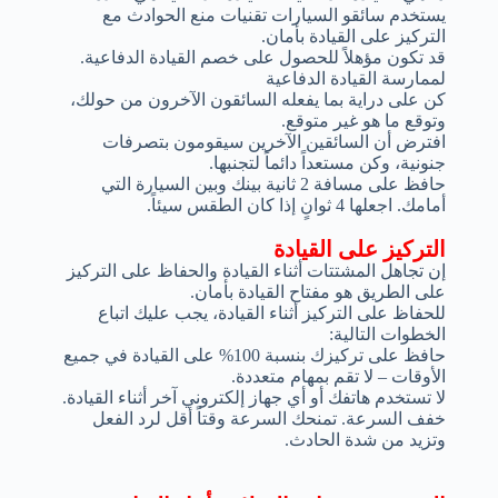
يستخدم سائقو السيارات تقنيات منع الحوادث مع
التركيز على القيادة بأمان.
قد تكون مؤهلاً للحصول على خصم القيادة الدفاعية.
لممارسة القيادة الدفاعية
كن على دراية بما يفعله السائقون الآخرون من حولك،
وتوقع ما هو غير متوقع.
افترض أن السائقين الآخرين سيقومون بتصرفات
جنونية، وكن مستعداً دائماً لتجنبها.
حافظ على مسافة 2 ثانية بينك وبين السيارة التي
أمامك. اجعلها 4 ثوانٍ إذا كان الطقس سيئاً.
التركيز على القيادة
إن تجاهل المشتتات أثناء القيادة والحفاظ على التركيز
على الطريق هو مفتاح القيادة بأمان.
للحفاظ على التركيز أثناء القيادة، يجب عليك اتباع
الخطوات التالية:
حافظ على تركيزك بنسبة 100% على القيادة في جميع
الأوقات – لا تقم بمهام متعددة.
لا تستخدم هاتفك أو أي جهاز إلكتروني آخر أثناء القيادة.
خفف السرعة. تمنحك السرعة وقتاً أقل لرد الفعل
وتزيد من شدة الحادث.