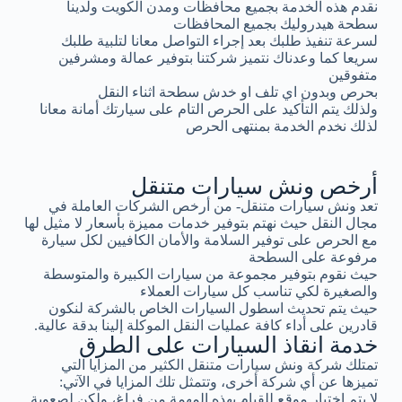
نقدم هذه الخدمة بجميع محافظات ومدن الكويت ولدينا
سطحة هيدروليك بجميع المحافظات
لسرعة تنفيذ طلبك بعد إجراء التواصل معانا لتلبية طلبك
سريعا كما وعدناك نتميز شركتنا بتوفير عمالة ومشرفين
متفوقين
بحرص وبدون اي تلف او خدش سطحة اثناء النقل
ولذلك يتم التأكيد على الحرص التام على سيارتك أمانة معانا
لذلك نخدم الخدمة بمنتهى الحرص
أرخص ونش سيارات متنقل
تعد ونش سيارات متنقل- من أرخص الشركات العاملة في
مجال النقل حيث نهتم بتوفير خدمات مميزة بأسعار لا مثيل لها
مع الحرص على توفير السلامة والأمان الكافيين لكل سيارة
مرفوعة على السطحة
حيث نقوم بتوفير مجموعة من سيارات الكبيرة والمتوسطة
والصغيرة لكي تناسب كل سيارات العملاء
حيث يتم تحديث اسطول السيارات الخاص بالشركة لنكون
قادرين على أداء كافة عمليات النقل الموكلة إلينا بدقة عالية.
خدمة انقاذ السيارات على الطرق
تمتلك شركة ونش سيارات متنقل الكثير من المزايا التي
تميزها عن أي شركة أخرى، وتتمثل تلك المزايا في الآتي:
لا يتم اختيار موقع للقيام بهذه المهمة من فراغ، ولكن لصعوبة