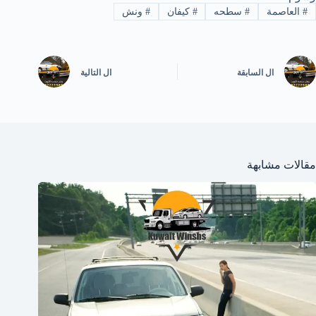
#
العاصمة
#
سطحه
#
كيفان
#
ونش
ال
السابقة
ال
التالية
مقالات مشابهة