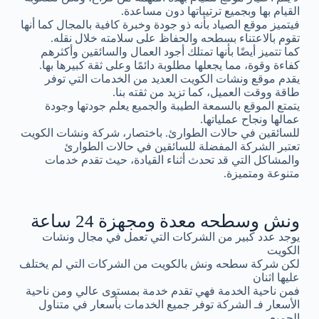
القيام بها وبجميع ترتيباتها دون مساعدة.
فيتميز موقع الصياد بأنه ذو جودة وخبرة كافية بالمجال كما أنها
تقوم بالاعتناء بسطحه والحفاظ على سلامته خلال نقله.
كما تتميز أيضًا بأنها تمتلك أجود العمال والسائقين وأكثرهم
كفاءة وقوة، مما يجعلها مطلوبة دائمًا وعلى ثقة كبيرها بها.
يقدم موقع ونشات الكويت العديد من الخدمات التي توفر
طاقة ووقت العميل، كما تزيد من ثقته بنا.
يتمتع الموقع بالسمعة الطيبة والجميع يعلم جودتها وجودة
عمالها ونجاح عملياتها.
للسائقين في حالات الطوارئ. باختصار، شركة ونشات الكويت
تعتبر الشركة المفضلة للسائقين في حالات الطوارئ
والمشاكل التي قد تحدث أثناء القيادة، حيث تقدم خدمات
متنوعة ومتميزة.
ونش وسطحه معدة ومجهزة 24 ساعة
يوجد عدد كبير من الشركات التي تعمل في مجال ونشات
الكويت
لكن شركة سطحه ونش بالكويت من الشركات التي لم يختلف
عليها اثنان
فمن ناحية الخدمة فهي تقدم خدمة بمستوى عالي ومن ناحية
الأسعار فـ الشركة توفر جميع الخدمات بأسعار في متناول
الجميع