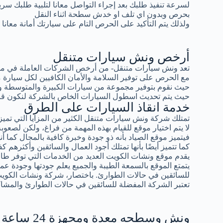
لسرعة تنفيذ طلبك بعد إجراء التواصل معانا لتلبية طلبك سر
بحرص وبدون اي تلف او خدش سطحة اثناء النقل
ولذلك يتم التأكيد على الحرص التام على سيارتك أمانة معانا
أرخص ونش سيارات متنقل
تعد ونش سيارات متنقل- من أرخص الشركات العاملة في مجال
مع الحرص على توفير السلامة والأمان الكافيين لكل سيار
حيث نقوم بتوفير مجموعة من سيارات الكبيرة والمتوسطة و
حيث يتم تحديث اسطول السيارات الخاص بالشركة لنكون قادرين
خدمة انقاذ السيارات على الطرق
تمتلك شركة ونش سيارات متنقل الكثير من المزايا التي تميزه
لا يتم اختيار موقع للقيام بهذه المهمة من فراغ، ولكن لصعوبة 
فيتميز موقع الصياد بأنه ذو جودة وخبرة كافية بالمجال كما أ
كما تتميز أيضًا بأنها تمتلك أجود العمال والسائقين وأكثرهم كف
يقدم موقع ونشات الكويت العديد من الخدمات التي توفر طاقة
يتمتع الموقع بالسمعة الطيبة والجميع يعلم جودتها وجودة عمال
للسائقين في حالات الطوارئ. باختصار، شركة ونشات الكوي
تعتبر الشركة المفضلة للسائقين في حالات الطوارئ والمشاك
ونش وسطحه معدة ومجهزة 24 ساعة