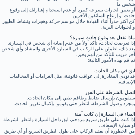
شخص ما
أو تغيير الحارات بسرعة كبيرة أو عدم استخدام إشاراتك إلى وقوع
حادث أو إزعاج السائقين الآخرين.
كن أكثر حذراً أثناء القيادة خلال مواسم حركة وهجرات ونشاط الطيور
والحيوانات البرية.
ماذا تفعل بعد وقوع حادث سيارة؟
إذا تعرضت لحادث، تأكد أولاً من عدم إصابة أي شخص في السيارة.
بعد ذلك، اطمئن على الركاب في السيارة الأخرى والمشاة وأي شخص
آخر قريب للتأكد من أنهم بخير.
ثم قم بهذه الأمور التالية:
ابقَ في مكان الحادث
قد تؤدي المغادرة إلى عواقب قانونية، مثل الغرامات أو المخالفات
الإضافية.
اتصل بالشرطة على الفور
سيقومون بإرسال ضابط وطاقم طبي إلى مكان الحادث.
بمجرد وصول الشرطة، انتظر حتى يقوموا بإكمال تقرير الحادث.
البقاء في السيارة إن كانت آمنة
إذا كنت على طريق سريع مزدحم، ابقَ داخل السيارة وانتظر الشرطة
أو سيارة الإسعاف.
من الخطورة أن يقف الركاب على طول الطريق السريع أو أي طريق