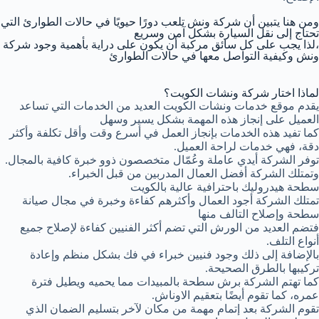
ومن هنا يتبين أن شركة ونش تلعب دورًا حيويًا في حالات الطوارئ التي
تحتاج إلى نقل السيارة بشكل آمن وسريع
،لذا يجب على كل سائق مركبة أن يكون على دراية بأهمية وجود شركة
ونش وكيفية التواصل معها في حالات الطوارئ
لماذا اختار شركة ونشات الكويت؟
يقدم موقع خدمات ونشات الكويت العديد من الخدمات التي تساعد
العميل على إنجاز هذه المهمة بشكل يسير وسهل
كما تفيد هذه الخدمات بإنجاز العمل في أسرع وقت وأقل تكلفة وأكثر
دقة، فهي خدمات لراحة العميل.
توفر الشركة أيدي عاملة وعُمّال متخصصون ذوو خبرة كافية بالمجال.
وتمتلك الشركة أفضل العمال المدربين من قبل الخبراء.
سطحة هيدروليك باحترافية عالية بالكويت
تمتلك الشركة أجود العمال وأكثرهم كفاءة وخبرة في مجال صيانة
سطحة وإصلاح التالف منها
فتضم العديد من الورش التي تضم أكثر الفنيين كفاءة لإصلاح جميع
أنواع التلف.
بالإضافة إلى ذلك وجود فنيين خبراء في فك بشكل منظم وإعادة
تركيبها بالطرق الصحيحة.
كما تهتم الشركة برش سطحة بالمبيدات مما يحميه ويطيل فترة
عمره، كما تقوم أيضًا بتعقيم الاوناش.
تقوم الشركة بعد إتمام مهمة من مكان لآخر بتسليم الضمان الذي