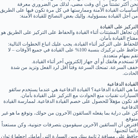
نحن أكثر تشتتاً من أي وقت مضى، لذلك من الضروري معرفة
أساسيات القيادة الآمنة وممارستها في كل مرة تكون فيها على الطريق
من أجل القيادة بمسؤولية. وإليك بعض النصائح للقيادة الآمنة:
التركيز على القيادة
إن تجاهل المشتتات أثناء القيادة والحفاظ على التركيز على الطريق هو
مفتاح القيادة بأمان.
للحفاظ على التركيز أثناء القيادة، يجب عليك اتباع الخطوات التالية:
حافظ على تركيزك بنسبة 100% على القيادة في جميع الأوقات – لا
تقم بمهام متعددة.
لا تستخدم هاتفك أو أي جهاز إلكتروني آخر أثناء القيادة.
خفف السرعة. تمنحك السرعة وقتاً أقل لرد الفعل وتزيد من شدة
الحادث.
القيادة الدفاعية
ما هي القيادة الدفاعية؟ القيادة الدفاعية هي عندما يستخدم سائقو
السيارات تقنيات منع الحوادث مع التركيز على القيادة بأمان.
قد تكون مؤهلاً للحصول على خصم القيادة الدفاعية. لممارسة القيادة
الدفاعية
كن على دراية بما يفعله السائقون الآخرون من حولك، وتوقع ما هو غير
متوقع.
افترض أن السائقين الآخرين سيقومون بتصرفات جنونية، وكن مستعداً
دائماً لتجنبها.
حافظ على مسافة 2 ثانية بينك وبين السيارة التي أمامك. اجعلها 4 ثوانٍ