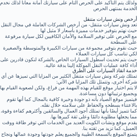
ولذلك يتم التأكيد على الحرص التام على سيارتك أمانة معانا لذلك نخدم
الخدمة بمنتهى الحرص
أرخص ونش سيارات متنقل
تعد ونش سيارات متنقل- من أرخص الشركات العاملة في مجال النقل
حيث نهتم بتوفير خدمات مميزة بأسعار لا مثيل لها
مع الحرص على توفير السلامة والأمان الكافيين لكل سيارة مرفوعة
على السطحة
حيث نقوم بتوفير مجموعة من سيارات الكبيرة والمتوسطة والصغيرة
لكي تناسب كل سيارات العملاء
حيث يتم تحديث اسطول السيارات الخاص بالشركة لنكون قادرين على
أداء كافة عمليات النقل الموكلة إلينا بدقة عالية.
خدمة انقاذ السيارات على الطرق
تمتلك شركة ونش سيارات متنقل الكثير من المزايا التي تميزها عن أي
شركة أخرى، وتتمثل تلك المزايا في الآتي:
لا يتم اختيار موقع للقيام بهذه المهمة من فراغ، ولكن لصعوبة القيام بها
وبجميع ترتيباتها دون مساعدة.
فيتميز موقع الصياد بأنه ذو جودة وخبرة كافية بالمجال كما أنها تقوم
بالاعتناء بسطحه والحفاظ على سلامته خلال نقله.
كما تتميز أيضًا بأنها تمتلك أجود العمال والسائقين وأكثرهم كفاءة وقوة،
مما يجعلها مطلوبة دائمًا وعلى ثقة كبيرها بها.
يقدم موقع ونشات الكويت العديد من الخدمات التي توفر طاقة ووقت
العميل، كما تزيد من ثقته بنا.
يتمتع الموقع بالسمعة الطيبة والجميع يعلم جودتها وجودة عمالها ونجاح