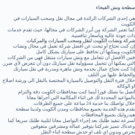
سطحة ونش الفيحاء
هي إحدى الشركات الرائدة في مجال نقل وسحب السيارات في
الكويت
كما تعتبر الشركة من أبرز الشركات في مجالها، حيث تقدم خدمات
ذات جودة عالية وبأسعار تنافسية.
شركة ونشات الكويت لنقل وسحب السيارات والمركبات
إن كنت تحتاج أو تبحث عن أفضل شركة تعمل في مجال ونشات
الكويت ويمكنها أن تحافظ على سيارتك بشكل كامل
فمن الأفضل أن تتعامل مع ونش سيارات متنقل فهي من الشركات
التي يمكنها أن تتحمل مسؤولية نقل سيارتك دون أن تتعرض لأي ضرر.
إذا كنت تحتاج عمال بخدمة ونش ماهرة ومدربة في نقل سيارتك
والحفاظ عليها من التلف
خلال فترة النقل والتوصيل بالسيارة المختصة بالنقل الى ورشة اصلاح
او الوكالة
اتصل بنا نصلك فورا أينما كنت بمحافظات الكويت دقة والتزام
بالمواعيد المحددة لك في اثناء المكالمة التي أجراها معانا
خلال تواصلك بنا خدمة 24 ساعة على جميع الطرقات.
نقدم هذه الخدمة بجميع محافظات ومدن الكويت ولدينا سطحة
هيدروليك بجميع المحافظات
لسرعة تنفيذ طلبك بعد إجراء التواصل معانا لتلبية طلبك سريعا كما
وعدناك نتميز شركتنا بتوفير عمالة ومشرفين متفوقين
بحرص وبدون اي تلف او خدش سطحة اثناء النقل