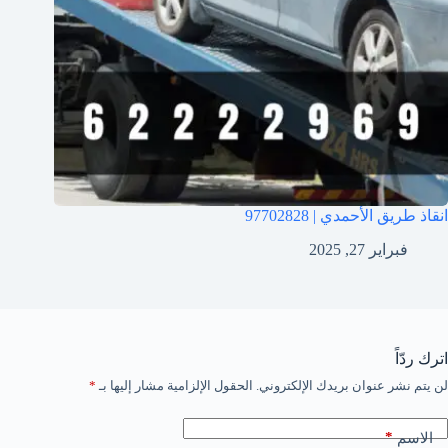
انقاذ طريق الأحمدي | 97702828
فبراير 27, 2025
اترك ردّاً
لن يتم نشر عنوان بريدك الإلكتروني.
الحقول الإلزامية مشار إليها بـ
*
*
الاسم