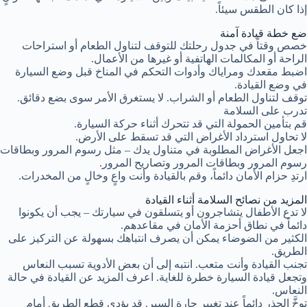
إذا كان الطقس سيئاً.
ضع خطة قيادة آمنة
خصص وقتاً في جدول رحلتك للتوقف لتناول الطعام أو استراحات
الراحة أو المكالمات الهاتفية أو غيرها من الأعمال.
اضبط مقعدك ومراياك وأدوات التحكم في المناخ قبل وضع السيارة
في وضع القيادة.
توقف لتناول الطعام أو الشراب. لا يستغرق الأمر سوى بضع دقائق.
تدرب على السلامة
قم بتأمين الحمولة التي قد تتحرك أثناء حركة السيارة.
لا تحاول استرداد الأغراض التي قد تسقط على الأرض.
اجعل الأغراض المطلوبة في متناول يدك – مثل رسوم المرور وبطاقات
رسوم المرور وبطاقات المرور وتصاريح المرور.
ارتدِ حزام الأمان دائماً، وقم بالقيادة وأنت واعٍ وخالٍ من المخدرات.
المزيد من نصائح السلامة أثناء القيادة
لا تدع الأطفال يتشاجرون أو يتسلقون في سيارتك – يجب أن يكونوا
دائماً في نطاق أحزمة الأمان في مقاعدهم.
الكثير من الضوضاء يمكن أن يصرف انتباهك بسهولة عن التركيز على
الطريق.
تجنب القيادة وأنت متعب. انتبه إلى أن بعض الأدوية تسبب النعاس
وتجعل قيادة السيارة خطرة للغاية. اعرف المزيد عن القيادة في حالة
النعاس.
توخَّ الحذر دائماً عند تغيير حارة السير. قد يؤدي قطع الطريق أمام