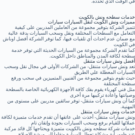
في الوقت الذي تحدده.
خدمات سطحه ونش بالكويت
مميزات ونش الكويت لنقل السيارات سيارات
تتميز الشركة بتوفير مجموعة من العاملين المدربين على كيفية
التعامل مع السطحات المختلفة ونقل وسحب السيارات بدقة عالية
مع ضمان عدم احداث أي تلفيات فيها، كما توفر الشركة أفضل اوناش
في الكويت
كما تقدم الشركة مجموعة من السيارات الحديثة التي توفر خدمة
سطحة لكافة المدن والمناطق داخل الكويت.
أفضل ونش سيارات متنقل
تعد ونش سيارات متنقل- من الشركات الأولى في مجال نقل وسحب
السيارات المعطلة علي الطريق
حيث نقوم بتوفير مجموعة من الفنيين المتميزين في سحب ورفع
سطحة المختلفة
مثل فني كهرباء يقوم بفك كافة الأجهزة الكهربائية الخاصة بالسطحة
وصيانتها واعادة تركيبها مرة أخرى
كما أن ونش سيارات متنقل- توفر سائقين مدربين على مستوى من
المهنية.
خدمات ونش سيارات متنقل
ونش سيارات متنقل- أخذت على عاتقها أن تقدم خدمات متميزة لكافة
عملائها للقيام برفع وسحب السيارات بجودة وإتقان تام
خدمات شركة سطحه ونش بالكويت متميزة ويحتاجها كل قائد مركبة
عند ظهور أية مشكلة تعطل السيارة ونقلها الى ورشة الاصلاح