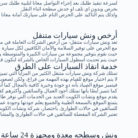
لسرعة تنفيذ طلبك بعد إجراء التواصل معانا لتلبية طلبك سر
بحرص وبدون اي تلف او خدش سطحة اثناء النقل
ولذلك يتم التأكيد على الحرص التام على سيارتك أمانة معانا
أرخص ونش سيارات متنقل
تعد ونش سيارات متنقل- من أرخص الشركات العاملة في مجال
مع الحرص على توفير السلامة والأمان الكافيين لكل سيار
حيث نقوم بتوفير مجموعة من سيارات الكبيرة والمتوسطة و
حيث يتم تحديث اسطول السيارات الخاص بالشركة لنكون قادرين
خدمة انقاذ السيارات على الطرق
تمتلك شركة ونش سيارات متنقل الكثير من المزايا التي تميزه
لا يتم اختيار موقع للقيام بهذه المهمة من فراغ، ولكن لصعوبة 
فيتميز موقع الصياد بأنه ذو جودة وخبرة كافية بالمجال كما أ
كما تتميز أيضًا بأنها تمتلك أجود العمال والسائقين وأكثرهم كف
يقدم موقع ونشات الكويت العديد من الخدمات التي توفر طاقة
يتمتع الموقع بالسمعة الطيبة والجميع يعلم جودتها وجودة عمال
للسائقين في حالات الطوارئ. باختصار، شركة ونشات الكوي
تعتبر الشركة المفضلة للسائقين في حالات الطوارئ والمشاك
ونش وسطحه معدة ومجهزة 24 ساعة