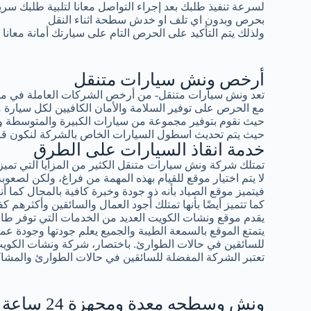
لسرعة تنفيذ طلبك بعد إجراء التواصل معانا لتلبية طلبك سر
بحرص وبدون اي تلف او خدش سطحة اثناء النقل
ولذلك يتم التأكيد على الحرص التام على سيارتك أمانة معانا
أرخص ونش سيارات متنقل
تعد ونش سيارات متنقل- من أرخص الشركات العاملة في مجال
مع الحرص على توفير السلامة والأمان الكافيين لكل سيار
حيث نقوم بتوفير مجموعة من سيارات الكبيرة والمتوسطة و
حيث يتم تحديث اسطول السيارات الخاص بالشركة لنكون قادرين
خدمة انقاذ السيارات على الطرق
تمتلك شركة ونش سيارات متنقل الكثير من المزايا التي تميزه
لا يتم اختيار موقع للقيام بهذه المهمة من فراغ، ولكن لصعوبة 
فيتميز موقع الصياد بأنه ذو جودة وخبرة كافية بالمجال كما أ
كما تتميز أيضًا بأنها تمتلك أجود العمال والسائقين وأكثرهم كف
يقدم موقع ونشات الكويت العديد من الخدمات التي توفر طاقة
يتمتع الموقع بالسمعة الطيبة والجميع يعلم جودتها وجودة عمال
للسائقين في حالات الطوارئ. باختصار، شركة ونشات الكوي
تعتبر الشركة المفضلة للسائقين في حالات الطوارئ والمشاك
ونش وسطحه معدة ومجهزة 24 ساعة