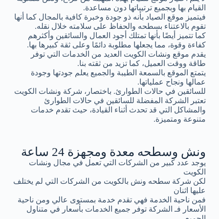
القيام بها وبجميع ترتيباتها دون مساعدة.
فيتميز موقع الصياد بأنه ذو جودة وخبرة كافية بالمجال كما أنها
تقوم بالاعتناء بسطحه والحفاظ على سلامته خلال نقله.
كما تتميز أيضًا بأنها تمتلك أجود العمال والسائقين وأكثرهم
كفاءة وقوة، مما يجعلها مطلوبة دائمًا وعلى ثقة كبيرها بها.
يقدم موقع ونشات الكويت العديد من الخدمات التي توفر
طاقة ووقت العميل، كما تزيد من ثقته بنا.
يتمتع الموقع بالسمعة الطيبة والجميع يعلم جودتها وجودة
عمالها ونجاح عملياتها.
للسائقين في حالات الطوارئ. باختصار، شركة ونشات الكويت
تعتبر الشركة المفضلة للسائقين في حالات الطوارئ
والمشاكل التي قد تحدث أثناء القيادة، حيث تقدم خدمات
متنوعة ومتميزة.
ونش وسطحه معدة ومجهزة 24 ساعة
يوجد عدد كبير من الشركات التي تعمل في مجال ونشات
الكويت
لكن شركة سطحه ونش بالكويت من الشركات التي لم يختلف
عليها اثنان
فمن ناحية الخدمة فهي تقدم خدمة بمستوى عالي ومن ناحية
الأسعار فـ الشركة توفر جميع الخدمات بأسعار في متناول
الجميع