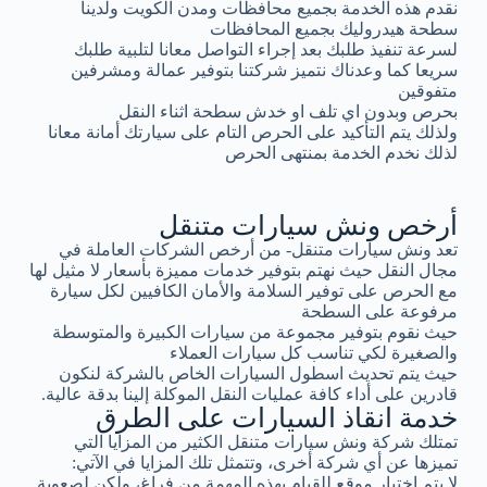
نقدم هذه الخدمة بجميع محافظات ومدن الكويت ولدينا
سطحة هيدروليك بجميع المحافظات
لسرعة تنفيذ طلبك بعد إجراء التواصل معانا لتلبية طلبك
سريعا كما وعدناك نتميز شركتنا بتوفير عمالة ومشرفين
متفوقين
بحرص وبدون اي تلف او خدش سطحة اثناء النقل
ولذلك يتم التأكيد على الحرص التام على سيارتك أمانة معانا
لذلك نخدم الخدمة بمنتهى الحرص
أرخص ونش سيارات متنقل
تعد ونش سيارات متنقل- من أرخص الشركات العاملة في
مجال النقل حيث نهتم بتوفير خدمات مميزة بأسعار لا مثيل لها
مع الحرص على توفير السلامة والأمان الكافيين لكل سيارة
مرفوعة على السطحة
حيث نقوم بتوفير مجموعة من سيارات الكبيرة والمتوسطة
والصغيرة لكي تناسب كل سيارات العملاء
حيث يتم تحديث اسطول السيارات الخاص بالشركة لنكون
قادرين على أداء كافة عمليات النقل الموكلة إلينا بدقة عالية.
خدمة انقاذ السيارات على الطرق
تمتلك شركة ونش سيارات متنقل الكثير من المزايا التي
تميزها عن أي شركة أخرى، وتتمثل تلك المزايا في الآتي:
لا يتم اختيار موقع للقيام بهذه المهمة من فراغ، ولكن لصعوبة