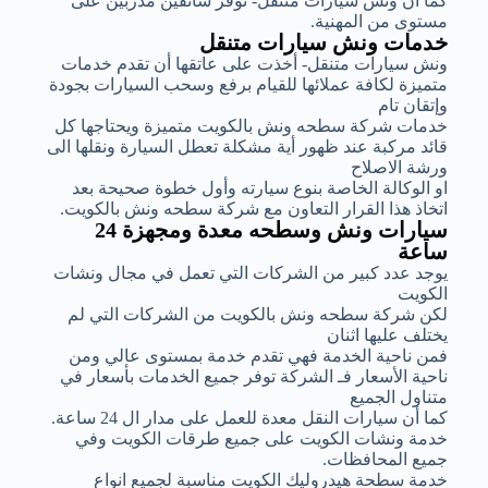
كما أن ونش سيارات متنقل- توفر سائقين مدربين على
مستوى من المهنية.
خدمات ونش سيارات متنقل
ونش سيارات متنقل- أخذت على عاتقها أن تقدم خدمات
متميزة لكافة عملائها للقيام برفع وسحب السيارات بجودة
وإتقان تام
خدمات شركة سطحه ونش بالكويت متميزة ويحتاجها كل
قائد مركبة عند ظهور أية مشكلة تعطل السيارة ونقلها الى
ورشة الاصلاح
او الوكالة الخاصة بنوع سيارته وأول خطوة صحيحة بعد
اتخاذ هذا القرار التعاون مع شركة سطحه ونش بالكويت.
سيارات ونش وسطحه معدة ومجهزة 24
ساعة
يوجد عدد كبير من الشركات التي تعمل في مجال ونشات
الكويت
لكن شركة سطحه ونش بالكويت من الشركات التي لم
يختلف عليها اثنان
فمن ناحية الخدمة فهي تقدم خدمة بمستوى عالي ومن
ناحية الأسعار فـ الشركة توفر جميع الخدمات بأسعار في
متناول الجميع
كما أن سيارات النقل معدة للعمل على مدار ال 24 ساعة.
خدمة ونشات الكويت على جميع طرقات الكويت وفي
جميع المحافظات.
خدمة سطحة هيدروليك الكويت مناسبة لجميع انواع