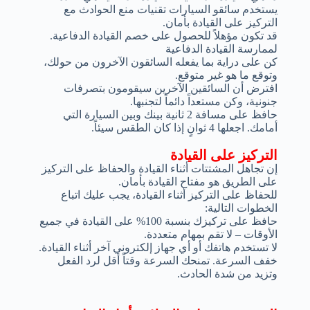
يستخدم سائقو السيارات تقنيات منع الحوادث مع
التركيز على القيادة بأمان.
قد تكون مؤهلاً للحصول على خصم القيادة الدفاعية.
لممارسة القيادة الدفاعية
كن على دراية بما يفعله السائقون الآخرون من حولك،
وتوقع ما هو غير متوقع.
افترض أن السائقين الآخرين سيقومون بتصرفات
جنونية، وكن مستعداً دائماً لتجنبها.
حافظ على مسافة 2 ثانية بينك وبين السيارة التي
أمامك. اجعلها 4 ثوانٍ إذا كان الطقس سيئاً.
التركيز على القيادة
إن تجاهل المشتتات أثناء القيادة والحفاظ على التركيز
على الطريق هو مفتاح القيادة بأمان.
للحفاظ على التركيز أثناء القيادة، يجب عليك اتباع
الخطوات التالية:
حافظ على تركيزك بنسبة 100% على القيادة في جميع
الأوقات – لا تقم بمهام متعددة.
لا تستخدم هاتفك أو أي جهاز إلكتروني آخر أثناء القيادة.
خفف السرعة. تمنحك السرعة وقتاً أقل لرد الفعل
وتزيد من شدة الحادث.