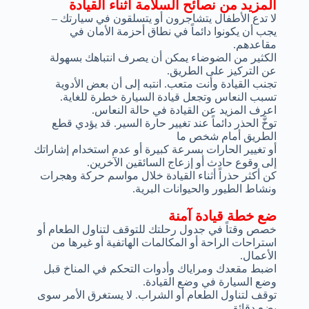
المزيد من نصائح السلامة أثناء القيادة
لا تدع الأطفال يتشاجرون أو يتسلقون في سيارتك –
يجب أن يكونوا دائماً في نطاق أحزمة الأمان في
مقاعدهم.
الكثير من الضوضاء يمكن أن يصرف انتباهك بسهولة
عن التركيز على الطريق.
تجنب القيادة وأنت متعب. انتبه إلى أن بعض الأدوية
تسبب النعاس وتجعل قيادة السيارة خطرة للغاية.
اعرف المزيد عن القيادة في حالة النعاس.
توخَّ الحذر دائماً عند تغيير حارة السير. قد يؤدي قطع
الطريق أمام شخص ما
أو تغيير الحارات بسرعة كبيرة أو عدم استخدام إشاراتك
إلى وقوع حادث أو إزعاج السائقين الآخرين.
كن أكثر حذراً أثناء القيادة خلال مواسم حركة وهجرات
ونشاط الطيور والحيوانات البرية.
ضع خطة قيادة آمنة
خصص وقتاً في جدول رحلتك للتوقف لتناول الطعام أو
استراحات الراحة أو المكالمات الهاتفية أو غيرها من
الأعمال.
اضبط مقعدك ومراياك وأدوات التحكم في المناخ قبل
وضع السيارة في وضع القيادة.
توقف لتناول الطعام أو الشراب. لا يستغرق الأمر سوى
بضع دقائق.