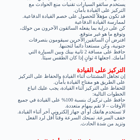
يستخدم سائقو السيارات تقنيات منع الحوادث مع
التركيز على القيادة بأمان.
قد تكون مؤهلاً للحصول على خصم القيادة الدفاعية.
لممارسة القيادة الدفاعية
كن على دراية بما يفعله السائقون الآخرون من حولك،
وتوقع ما هو غير متوقع.
افترض أن السائقين الآخرين سيقومون بتصرفات
جنونية، وكن مستعداً دائماً لتجنبها.
حافظ على مسافة 2 ثانية بينك وبين السيارة التي
أمامك. اجعلها 4 ثوانٍ إذا كان الطقس سيئاً.
التركيز على القيادة
إن تجاهل المشتتات أثناء القيادة والحفاظ على التركيز
على الطريق هو مفتاح القيادة بأمان.
للحفاظ على التركيز أثناء القيادة، يجب عليك اتباع
الخطوات التالية:
حافظ على تركيزك بنسبة 100% على القيادة في جميع
الأوقات – لا تقم بمهام متعددة.
لا تستخدم هاتفك أو أي جهاز إلكتروني آخر أثناء القيادة.
خفف السرعة. تمنحك السرعة وقتاً أقل لرد الفعل
وتزيد من شدة الحادث.