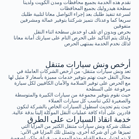
نقدم هذه الخدمة بجميع محافظات ومدن الكويت ولدينا
سطحة هيدروليك بجميع المحافظات
لسرعة تنفيذ طلبك بعد إجراء التواصل معانا لتلبية طلبك
سريعا كما وعدناك نتميز شركتنا بتوفير عمالة ومشرفين
متفوقين
بحرص وبدون اي تلف او خدش سطحة اثناء النقل
ولذلك يتم التأكيد على الحرص التام على سيارتك أمانة معانا
لذلك نخدم الخدمة بمنتهى الحرص
أرخص ونش سيارات متنقل
تعد ونش سيارات متنقل- من أرخص الشركات العاملة في
مجال النقل حيث نهتم بتوفير خدمات مميزة بأسعار لا مثيل لها
مع الحرص على توفير السلامة والأمان الكافيين لكل سيارة
مرفوعة على السطحة
حيث نقوم بتوفير مجموعة من سيارات الكبيرة والمتوسطة
والصغيرة لكي تناسب كل سيارات العملاء
حيث يتم تحديث اسطول السيارات الخاص بالشركة لنكون
قادرين على أداء كافة عمليات النقل الموكلة إلينا بدقة عالية.
خدمة انقاذ السيارات على الطرق
تمتلك شركة ونش سيارات متنقل الكثير من المزايا التي
تميزها عن أي شركة أخرى، وتتمثل تلك المزايا في الآتي:
لا يتم اختيار موقع للقيام بهذه المهمة من فراغ، ولكن لصعوبة