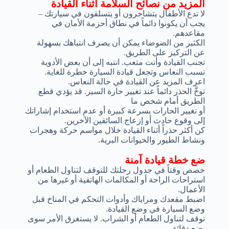
المزيد من نصائح السلامة أثناء القيادة
لا تدع الأطفال يتشاجرون أو يتسلقون في سيارتك –
يجب أن يكونوا دائماً في نطاق أحزمة الأمان في
مقاعدهم.
الكثير من الضوضاء يمكن أن يصرف انتباهك بسهولة
عن التركيز على الطريق.
تجنب القيادة وأنت متعب. انتبه إلى أن بعض الأدوية
تسبب النعاس وتجعل قيادة السيارة خطرة للغاية.
اعرف المزيد عن القيادة في حالة النعاس.
توخَّ الحذر دائماً عند تغيير حارة السير. قد يؤدي قطع
الطريق أمام شخص ما
أو تغيير الحارات بسرعة كبيرة أو عدم استخدام إشاراتك
إلى وقوع حادث أو إزعاج السائقين الآخرين.
كن أكثر حذراً أثناء القيادة خلال مواسم حركة وهجرات
ونشاط الطيور والحيوانات البرية.
ضع خطة قيادة آمنة
خصص وقتاً في جدول رحلتك للتوقف لتناول الطعام أو
استراحات الراحة أو المكالمات الهاتفية أو غيرها من
الأعمال.
اضبط مقعدك ومراياك وأدوات التحكم في المناخ قبل
وضع السيارة في وضع القيادة.
توقف لتناول الطعام أو الشراب. لا يستغرق الأمر سوى
بضع دقائق.