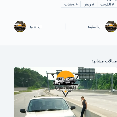
#
الكويت
#
ونش
#
ونشات
ال
السابقة
ال
التالية
مقالات مشابهة