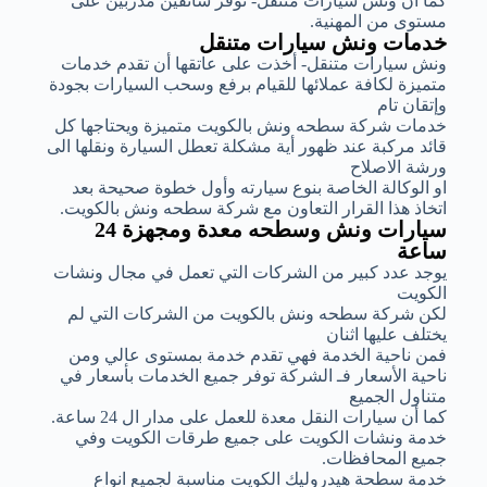
كما أن ونش سيارات متنقل- توفر سائقين مدربين على
مستوى من المهنية.
خدمات ونش سيارات متنقل
ونش سيارات متنقل- أخذت على عاتقها أن تقدم خدمات
متميزة لكافة عملائها للقيام برفع وسحب السيارات بجودة
وإتقان تام
خدمات شركة سطحه ونش بالكويت متميزة ويحتاجها كل
قائد مركبة عند ظهور أية مشكلة تعطل السيارة ونقلها الى
ورشة الاصلاح
او الوكالة الخاصة بنوع سيارته وأول خطوة صحيحة بعد
اتخاذ هذا القرار التعاون مع شركة سطحه ونش بالكويت.
سيارات ونش وسطحه معدة ومجهزة 24
ساعة
يوجد عدد كبير من الشركات التي تعمل في مجال ونشات
الكويت
لكن شركة سطحه ونش بالكويت من الشركات التي لم
يختلف عليها اثنان
فمن ناحية الخدمة فهي تقدم خدمة بمستوى عالي ومن
ناحية الأسعار فـ الشركة توفر جميع الخدمات بأسعار في
متناول الجميع
كما أن سيارات النقل معدة للعمل على مدار ال 24 ساعة.
خدمة ونشات الكويت على جميع طرقات الكويت وفي
جميع المحافظات.
خدمة سطحة هيدروليك الكويت مناسبة لجميع انواع