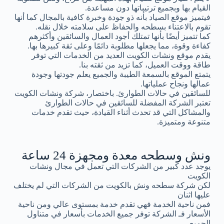
القيام بها وبجميع ترتيباتها دون مساعدة.
فيتميز موقع الصياد بأنه ذو جودة وخبرة كافية بالمجال كما أنها
تقوم بالاعتناء بسطحه والحفاظ على سلامته خلال نقله.
كما تتميز أيضًا بأنها تمتلك أجود العمال والسائقين وأكثرهم
كفاءة وقوة، مما يجعلها مطلوبة دائمًا وعلى ثقة كبيرها بها.
يقدم موقع ونشات الكويت العديد من الخدمات التي توفر
طاقة ووقت العميل، كما تزيد من ثقته بنا.
يتمتع الموقع بالسمعة الطيبة والجميع يعلم جودتها وجودة
عمالها ونجاح عملياتها.
للسائقين في حالات الطوارئ. باختصار، شركة ونشات الكويت
تعتبر الشركة المفضلة للسائقين في حالات الطوارئ
والمشاكل التي قد تحدث أثناء القيادة، حيث تقدم خدمات
متنوعة ومتميزة.
ونش وسطحه معدة ومجهزة 24 ساعة
يوجد عدد كبير من الشركات التي تعمل في مجال ونشات
الكويت
لكن شركة سطحه ونش بالكويت من الشركات التي لم يختلف
عليها اثنان
فمن ناحية الخدمة فهي تقدم خدمة بمستوى عالي ومن ناحية
الأسعار فـ الشركة توفر جميع الخدمات بأسعار في متناول
الجميع