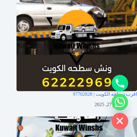
y
t
a
h
c
e
اقرب سطحه الكويت | 97702828
d
i
فبراير 27, 2025
H