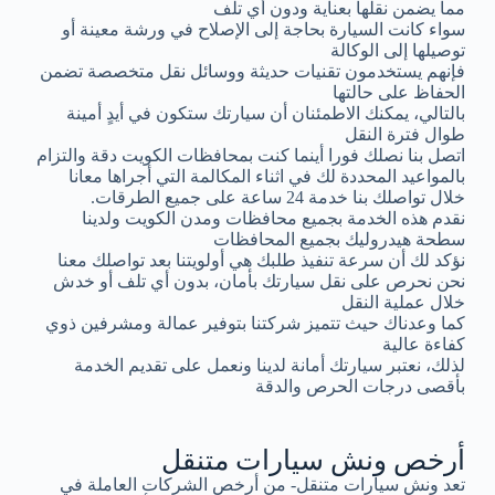
مما يضمن نقلها بعناية ودون أي تلف
سواء كانت السيارة بحاجة إلى الإصلاح في ورشة معينة أو
توصيلها إلى الوكالة
فإنهم يستخدمون تقنيات حديثة ووسائل نقل متخصصة تضمن
الحفاظ على حالتها
بالتالي، يمكنك الاطمئنان أن سيارتك ستكون في أيدٍ أمينة
طوال فترة النقل
اتصل بنا نصلك فورا أينما كنت بمحافظات الكويت دقة والتزام
بالمواعيد المحددة لك في اثناء المكالمة التي أجراها معانا
خلال تواصلك بنا خدمة 24 ساعة على جميع الطرقات.
نقدم هذه الخدمة بجميع محافظات ومدن الكويت ولدينا
سطحة هيدروليك بجميع المحافظات
نؤكد لك أن سرعة تنفيذ طلبك هي أولويتنا بعد تواصلك معنا
نحن نحرص على نقل سيارتك بأمان، بدون أي تلف أو خدش
خلال عملية النقل
كما وعدناك حيث تتميز شركتنا بتوفير عمالة ومشرفين ذوي
كفاءة عالية
لذلك، نعتبر سيارتك أمانة لدينا ونعمل على تقديم الخدمة
بأقصى درجات الحرص والدقة
أرخص ونش سيارات متنقل
تعد ونش سيارات متنقل- من أرخص الشركات العاملة في