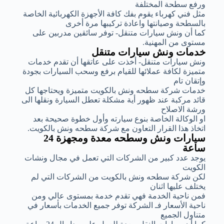
ورفع سطحة المختلفة
مثل فني كهرباء يقوم بفك كافة الأجهزة الكهربائية الخاصة
بالسطحة وصيانتها واعادة تركيبها مرة أخرى
كما أن ونش سيارات متنقل- توفر سائقين مدربين على
مستوى من المهنية.
خدمات ونش سيارات متنقل
ونش سيارات متنقل- أخذت على عاتقها أن تقدم خدمات
متميزة لكافة عملائها للقيام برفع وسحب السيارات بجودة
وإتقان تام
خدمات شركة سطحه ونش بالكويت متميزة ويحتاجها كل
قائد مركبة عند ظهور أية مشكلة تعطل السيارة ونقلها الى
ورشة الاصلاح
او الوكالة الخاصة بنوع سيارته وأول خطوة صحيحة بعد
اتخاذ هذا القرار التعاون مع شركة سطحه ونش بالكويت.
سيارات ونش وسطحه معدة ومجهزة 24
ساعة
يوجد عدد كبير من الشركات التي تعمل في مجال ونشات
الكويت
لكن شركة سطحه ونش بالكويت من الشركات التي لم
يختلف عليها اثنان
فمن ناحية الخدمة فهي تقدم خدمة بمستوى عالي ومن
ناحية الأسعار فـ الشركة توفر جميع الخدمات بأسعار في
متناول الجميع