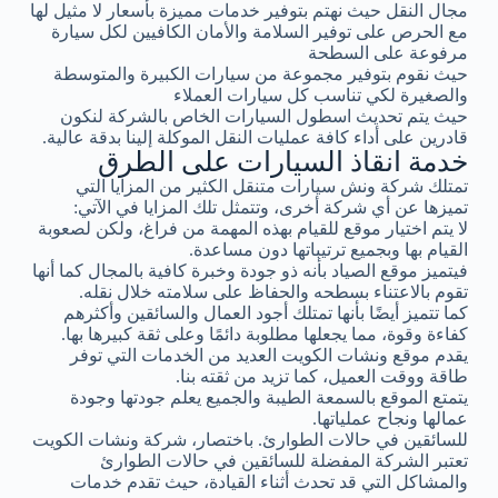
مجال النقل حيث نهتم بتوفير خدمات مميزة بأسعار لا مثيل لها
مع الحرص على توفير السلامة والأمان الكافيين لكل سيارة
مرفوعة على السطحة
حيث نقوم بتوفير مجموعة من سيارات الكبيرة والمتوسطة
والصغيرة لكي تناسب كل سيارات العملاء
حيث يتم تحديث اسطول السيارات الخاص بالشركة لنكون
قادرين على أداء كافة عمليات النقل الموكلة إلينا بدقة عالية.
خدمة انقاذ السيارات على الطرق
تمتلك شركة ونش سيارات متنقل الكثير من المزايا التي
تميزها عن أي شركة أخرى، وتتمثل تلك المزايا في الآتي:
لا يتم اختيار موقع للقيام بهذه المهمة من فراغ، ولكن لصعوبة
القيام بها وبجميع ترتيباتها دون مساعدة.
فيتميز موقع الصياد بأنه ذو جودة وخبرة كافية بالمجال كما أنها
تقوم بالاعتناء بسطحه والحفاظ على سلامته خلال نقله.
كما تتميز أيضًا بأنها تمتلك أجود العمال والسائقين وأكثرهم
كفاءة وقوة، مما يجعلها مطلوبة دائمًا وعلى ثقة كبيرها بها.
يقدم موقع ونشات الكويت العديد من الخدمات التي توفر
طاقة ووقت العميل، كما تزيد من ثقته بنا.
يتمتع الموقع بالسمعة الطيبة والجميع يعلم جودتها وجودة
عمالها ونجاح عملياتها.
للسائقين في حالات الطوارئ. باختصار، شركة ونشات الكويت
تعتبر الشركة المفضلة للسائقين في حالات الطوارئ
والمشاكل التي قد تحدث أثناء القيادة، حيث تقدم خدمات