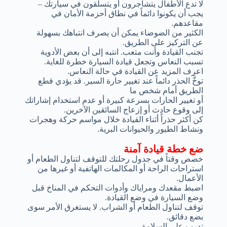
لا تدع الأطفال يتشاجرون أو يتسلقون في سيارتك –
يجب أن يكونوا دائماً في نطاق أحزمة الأمان في
مقاعدهم.
الكثير من الضوضاء يمكن أن يصرف انتباهك بسهولة
عن التركيز على الطريق.
تجنب القيادة وأنت متعب. انتبه إلى أن بعض الأدوية
تسبب النعاس وتجعل قيادة السيارة خطرة للغاية.
اعرف المزيد عن القيادة في حالة النعاس.
توخَّ الحذر دائماً عند تغيير حارة السير. قد يؤدي قطع
الطريق أمام شخص ما
أو تغيير الحارات بسرعة كبيرة أو عدم استخدام إشاراتك
إلى وقوع حادث أو إزعاج السائقين الآخرين.
كن أكثر حذراً أثناء القيادة خلال مواسم حركة وهجرات
ونشاط الطيور والحيوانات البرية.
ضع خطة قيادة آمنة
خصص وقتاً في جدول رحلتك للتوقف لتناول الطعام أو
استراحات الراحة أو المكالمات الهاتفية أو غيرها من
الأعمال.
اضبط مقعدك ومراياك وأدوات التحكم في المناخ قبل
وضع السيارة في وضع القيادة.
توقف لتناول الطعام أو الشراب. لا يستغرق الأمر سوى
بضع دقائق.
تدرب على السلامة