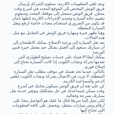
وبعد تلقي المعلومات اللازمة، ستقوم الشركة بإرسال
فريق الونش المختص إلى الموقع المحدد في أسرع وقت
ممكن. فريق الونش سيصل إلى موقعك المحدد وسيقوم
بتقييم حالة السيارة وتحديد الإجراءات اللازمة لنقلها بأمان
قد يكون من الضروري استخدام معدات خاصة لرفع ونقل
السيارة المعطلة
وهنا تظهر خبرة ومهارة فريق الونش في التعامل مع مثل
هذه الحالات.
بعد نقل السيارة إلى ورشة الإصلاح، يمكنك الاطمئنان إلى
أن سيارتك ستعود إلى العمل بشكل جيد بفضل خبرة فنيي
الورشة
يمكنك أيضًا الاعتماد على خدمات تصليح الطوارئ التي
تقدمها شركة ونشات الكويت إذا كانت السيارة تحتاج إلى
إصلاح فوري.
بالتالي، عندما تجد نفسك في موقف يتطلب نقل السيارة
المعطلة، لا تتردد في الاتصال بشركة ونشات الكويت لتلقي
الدعم والمساعدة اللازمة.
كن على ثقة أن فريق الونش سيكون بجانبك في أسرع
وقت ممكن لمساعدتك في حل مشكلتك وتوفير خدمة نقل
سيارتك بسرعة وفعالية.
لكي تصل إلينا سريعًا فكل ما عليك هو التواصل معنا على
أرقام ونش سيارات متنقل- وتحصل على كافة المعلومات
التي تحتاج إليها