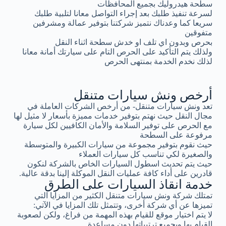
سطحة هيدروليك بجميع المحافظات
لسرعة تنفيذ طلبك بعد إجراء التواصل معانا لتلبية طلبك
سريعا كما وعدناك نتميز شركتنا بتوفير عمالة ومشرفين
متفوقين
بحرص وبدون اي تلف او خدش سطحة اثناء النقل
ولذلك يتم التأكيد على الحرص التام على سيارتك أمانة معانا
لذلك نخدم الخدمة بمنتهى الحرص
أرخص ونش سيارات متنقل
تعد ونش سيارات متنقل- من أرخص الشركات العاملة في
مجال النقل حيث نهتم بتوفير خدمات مميزة بأسعار لا مثيل لها
مع الحرص على توفير السلامة والأمان الكافيين لكل سيارة
مرفوعة على السطحة
حيث نقوم بتوفير مجموعة من سيارات الكبيرة والمتوسطة
والصغيرة لكي تناسب كل سيارات العملاء
حيث يتم تحديث اسطول السيارات الخاص بالشركة لنكون
قادرين على أداء كافة عمليات النقل الموكلة إلينا بدقة عالية.
خدمة انقاذ السيارات على الطرق
تمتلك شركة ونش سيارات متنقل الكثير من المزايا التي
تميزها عن أي شركة أخرى، وتتمثل تلك المزايا في الآتي:
لا يتم اختيار موقع للقيام بهذه المهمة من فراغ، ولكن لصعوبة
القيام بها وبجميع ترتيباتها دون مساعدة.