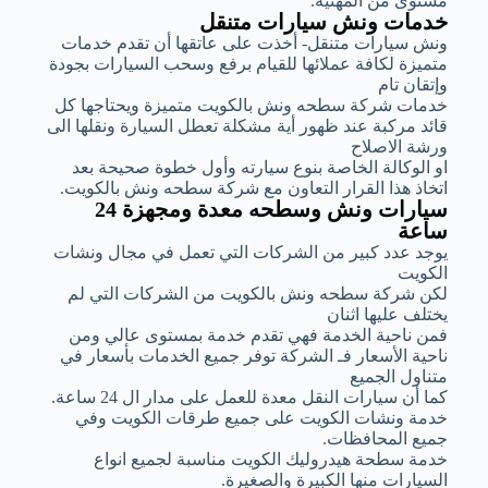
مستوى من المهنية.
خدمات ونش سيارات متنقل
ونش سيارات متنقل- أخذت على عاتقها أن تقدم خدمات
متميزة لكافة عملائها للقيام برفع وسحب السيارات بجودة
وإتقان تام
خدمات شركة سطحه ونش بالكويت متميزة ويحتاجها كل
قائد مركبة عند ظهور أية مشكلة تعطل السيارة ونقلها الى
ورشة الاصلاح
او الوكالة الخاصة بنوع سيارته وأول خطوة صحيحة بعد
اتخاذ هذا القرار التعاون مع شركة سطحه ونش بالكويت.
سيارات ونش وسطحه معدة ومجهزة 24
ساعة
يوجد عدد كبير من الشركات التي تعمل في مجال ونشات
الكويت
لكن شركة سطحه ونش بالكويت من الشركات التي لم
يختلف عليها اثنان
فمن ناحية الخدمة فهي تقدم خدمة بمستوى عالي ومن
ناحية الأسعار فـ الشركة توفر جميع الخدمات بأسعار في
متناول الجميع
كما أن سيارات النقل معدة للعمل على مدار ال 24 ساعة.
خدمة ونشات الكويت على جميع طرقات الكويت وفي
جميع المحافظات.
خدمة سطحة هيدروليك الكويت مناسبة لجميع انواع
السيارات منها الكبيرة والصغيرة.