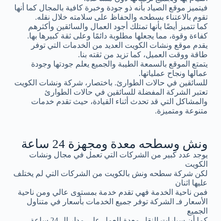
فيتميز موقع الصياد بأنه ذو جودة وخبرة كافية بالمجال كما أنها
تقوم بالاعتناء بسطحه والحفاظ على سلامته خلال نقله.
كما تتميز أيضًا بأنها تمتلك أجود العمال والسائقين وأكثرهم
كفاءة وقوة، مما يجعلها مطلوبة دائمًا وعلى ثقة كبيرها بها.
يقدم موقع ونشات الكويت العديد من الخدمات التي توفر
طاقة ووقت العميل، كما تزيد من ثقته بنا.
يتمتع الموقع بالسمعة الطيبة والجميع يعلم جودتها وجودة
عمالها ونجاح عملياتها.
للسائقين في حالات الطوارئ. باختصار، شركة ونشات الكويت
تعتبر الشركة المفضلة للسائقين في حالات الطوارئ
والمشاكل التي قد تحدث أثناء القيادة، حيث تقدم خدمات
متنوعة ومتميزة.
ونش وسطحه معدة ومجهزة 24 ساعة
يوجد عدد كبير من الشركات التي تعمل في مجال ونشات
الكويت
لكن شركة سطحه ونش بالكويت من الشركات التي لم يختلف
عليها اثنان
فمن ناحية الخدمة فهي تقدم خدمة بمستوى عالي ومن ناحية
الأسعار فـ الشركة توفر جميع الخدمات بأسعار في متناول
الجميع
كما أن سيارات النقل معدة للعمل على مدار ال 24 ساعة.