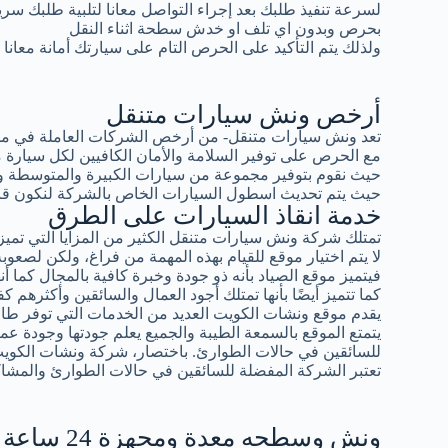
لسرعة تنفيذ طلبك بعد إجراء التواصل معانا لتلبية طلبك سر
بحرص وبدون اي تلف او خدش سطحة اثناء النقل
ولذلك يتم التأكيد على الحرص التام على سيارتك أمانة معانا
أرخص ونش سيارات متنقل
تعد ونش سيارات متنقل- من أرخص الشركات العاملة في مجال
مع الحرص على توفير السلامة والأمان الكافيين لكل سيار
حيث نقوم بتوفير مجموعة من سيارات الكبيرة والمتوسطة و
حيث يتم تحديث اسطول السيارات الخاص بالشركة لنكون قادرين
خدمة انقاذ السيارات على الطرق
تمتلك شركة ونش سيارات متنقل الكثير من المزايا التي تميزه
لا يتم اختيار موقع للقيام بهذه المهمة من فراغ، ولكن لصعوبة 
فيتميز موقع الصياد بأنه ذو جودة وخبرة كافية بالمجال كما أ
كما تتميز أيضًا بأنها تمتلك أجود العمال والسائقين وأكثرهم كف
يقدم موقع ونشات الكويت العديد من الخدمات التي توفر طاقة
يتمتع الموقع بالسمعة الطيبة والجميع يعلم جودتها وجودة عمال
للسائقين في حالات الطوارئ. باختصار، شركة ونشات الكوي
تعتبر الشركة المفضلة للسائقين في حالات الطوارئ والمشاك
ونش وسطحه معدة ومجهزة 24 ساعة