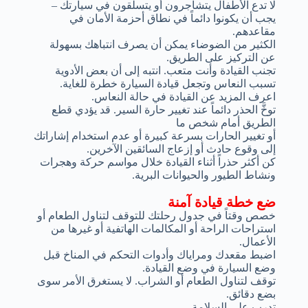
لا تدع الأطفال يتشاجرون أو يتسلقون في سيارتك –
يجب أن يكونوا دائماً في نطاق أحزمة الأمان في
مقاعدهم.
الكثير من الضوضاء يمكن أن يصرف انتباهك بسهولة
عن التركيز على الطريق.
تجنب القيادة وأنت متعب. انتبه إلى أن بعض الأدوية
تسبب النعاس وتجعل قيادة السيارة خطرة للغاية.
اعرف المزيد عن القيادة في حالة النعاس.
توخَّ الحذر دائماً عند تغيير حارة السير. قد يؤدي قطع
الطريق أمام شخص ما
أو تغيير الحارات بسرعة كبيرة أو عدم استخدام إشاراتك
إلى وقوع حادث أو إزعاج السائقين الآخرين.
كن أكثر حذراً أثناء القيادة خلال مواسم حركة وهجرات
ونشاط الطيور والحيوانات البرية.
ضع خطة قيادة آمنة
خصص وقتاً في جدول رحلتك للتوقف لتناول الطعام أو
استراحات الراحة أو المكالمات الهاتفية أو غيرها من
الأعمال.
اضبط مقعدك ومراياك وأدوات التحكم في المناخ قبل
وضع السيارة في وضع القيادة.
توقف لتناول الطعام أو الشراب. لا يستغرق الأمر سوى
بضع دقائق.
تدرب على السلامة