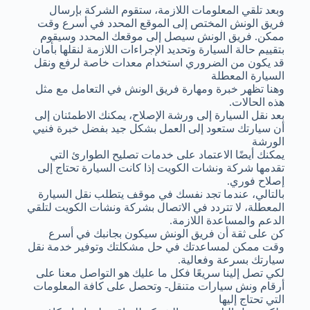
وبعد تلقي المعلومات اللازمة، ستقوم الشركة بإرسال
فريق الونش المختص إلى الموقع المحدد في أسرع وقت
ممكن. فريق الونش سيصل إلى موقعك المحدد وسيقوم
بتقييم حالة السيارة وتحديد الإجراءات اللازمة لنقلها بأمان
قد يكون من الضروري استخدام معدات خاصة لرفع ونقل
السيارة المعطلة
وهنا تظهر خبرة ومهارة فريق الونش في التعامل مع مثل
هذه الحالات.
بعد نقل السيارة إلى ورشة الإصلاح، يمكنك الاطمئنان إلى
أن سيارتك ستعود إلى العمل بشكل جيد بفضل خبرة فنيي
الورشة
يمكنك أيضًا الاعتماد على خدمات تصليح الطوارئ التي
تقدمها شركة ونشات الكويت إذا كانت السيارة تحتاج إلى
إصلاح فوري.
بالتالي، عندما تجد نفسك في موقف يتطلب نقل السيارة
المعطلة، لا تتردد في الاتصال بشركة ونشات الكويت لتلقي
الدعم والمساعدة اللازمة.
كن على ثقة أن فريق الونش سيكون بجانبك في أسرع
وقت ممكن لمساعدتك في حل مشكلتك وتوفير خدمة نقل
سيارتك بسرعة وفعالية.
لكي تصل إلينا سريعًا فكل ما عليك هو التواصل معنا على
أرقام ونش سيارات متنقل- وتحصل على كافة المعلومات
التي تحتاج إليها