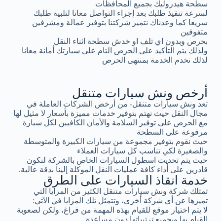
سطحة هيدروليك بجميع المحافظات
لسرعة تنفيذ طلبك بعد إجراء التواصل معانا لتلبية طلبك
سريعا كما وعدناك نتميز شركتنا بتوفير عمالة ومشرفين
متفوقين
بحرص وبدون اي تلف او خدش سطحة اثناء النقل
ولذلك يتم التأكيد على الحرص التام على سيارتك أمانة معانا
لذلك نخدم الخدمة بمنتهى الحرص
أرخص ونش سيارات متنقل
تعد ونش سيارات متنقل- من أرخص الشركات العاملة في
مجال النقل حيث نهتم بتوفير خدمات مميزة بأسعار لا مثيل لها
مع الحرص على توفير السلامة والأمان الكافيين لكل سيارة
مرفوعة على السطحة
حيث نقوم بتوفير مجموعة من سيارات الكبيرة والمتوسطة
والصغيرة لكي تناسب كل سيارات العملاء
حيث يتم تحديث اسطول السيارات الخاص بالشركة لنكون
قادرين على أداء كافة عمليات النقل الموكلة إلينا بدقة عالية.
خدمة انقاذ السيارات على الطرق
تمتلك شركة ونش سيارات متنقل الكثير من المزايا التي
تميزها عن أي شركة أخرى، وتتمثل تلك المزايا في الآتي:
لا يتم اختيار موقع للقيام بهذه المهمة من فراغ، ولكن لصعوبة
القيام بها وبجميع ترتيباتها دون مساعدة.