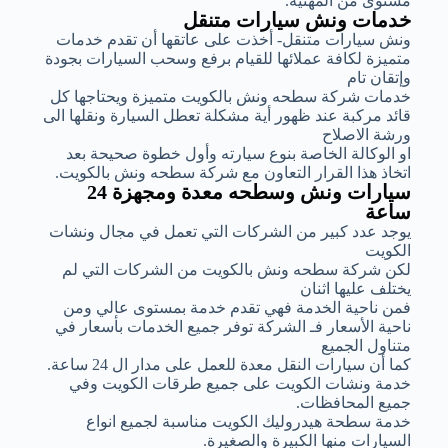
مستوى من المهنية.
خدمات ونش سيارات متنقل
ونش سيارات متنقل- أخذت على عاتقها أن تقدم خدمات
متميزة لكافة عملائها للقيام برفع وسحب السيارات بجودة
وإتقان تام
خدمات شركة سطحه ونش بالكويت متميزة ويحتاجها كل
قائد مركبة عند ظهور أية مشكلة تعطل السيارة ونقلها الى
ورشة الاصلاح
او الوكالة الخاصة بنوع سيارته وأول خطوة صحيحة بعد
اتخاذ هذا القرار التعاون مع شركة سطحه ونش بالكويت.
سيارات ونش وسطحه معدة ومجهزة 24
ساعة
يوجد عدد كبير من الشركات التي تعمل في مجال ونشات
الكويت
لكن شركة سطحه ونش بالكويت من الشركات التي لم
يختلف عليها اثنان
فمن ناحية الخدمة فهي تقدم خدمة بمستوى عالي ومن
ناحية الأسعار فـ الشركة توفر جميع الخدمات بأسعار في
متناول الجميع
كما أن سيارات النقل معدة للعمل على مدار ال 24 ساعة.
خدمة ونشات الكويت على جميع طرقات الكويت وفي
جميع المحافظات.
خدمة سطحة هيدروليك الكويت مناسبة لجميع انواع
السيارات منها الكبيرة والصغيرة.