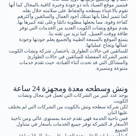
فيتميز موقع الصياد بأنه ذو جودة وخبرة كافية بالمجال كما أنها
تقوم بالاعتناء بسطحه والحفاظ على سلامته خلال نقله.
كما تتميز أيضًا بأنها تمتلك أجود العمال والسائقين وأكثرهم
كفاءة وقوة، مما يجعلها مطلوبة دائمًا وعلى ثقة كبيرها بها.
يقدم موقع ونشات الكويت العديد من الخدمات التي توفر
طاقة ووقت العميل، كما تزيد من ثقته بنا.
يتمتع الموقع بالسمعة الطيبة والجميع يعلم جودتها وجودة
عمالها ونجاح عملياتها.
للسائقين في حالات الطوارئ. باختصار، شركة ونشات الكويت
تعتبر الشركة المفضلة للسائقين في حالات الطوارئ
والمشاكل التي قد تحدث أثناء القيادة، حيث تقدم خدمات
متنوعة ومتميزة.
ونش وسطحه معدة ومجهزة 24 ساعة
يوجد عدد كبير من الشركات التي تعمل في مجال ونشات
الكويت
لكن شركة سطحه ونش بالكويت من الشركات التي لم يختلف
عليها اثنان
فمن ناحية الخدمة فهي تقدم خدمة بمستوى عالي ومن ناحية
الأسعار فـ الشركة توفر جميع الخدمات بأسعار في متناول
الجميع
كما أن سيارات النقل معدة للعمل على مدار ال 24 ساعة.