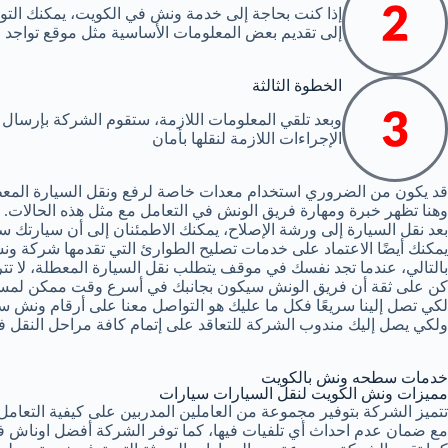
إذا كنت بحاجة إلى خدمة ونش في الكويت، يمكنك الت
إلى تقديم بعض المعلومات الأساسية مثل موقع تواجد 
الخطوة الثالثة
وبعد تلقي المعلومات اللازمة، ستقوم الشركة بإرسا
الإجراءات اللازمة لنقلها بأمان
قد يكون من الضروري استخدام معدات خاصة لرفع ونقل السيارة المع
وهنا تظهر خبرة ومهارة فريق الونش في التعامل مع مثل هذه الحالات.
بعد نقل السيارة إلى ورشة الإصلاح، يمكنك الاطمئنان إلى أن سيارتك 
يمكنك أيضًا الاعتماد على خدمات تصليح الطوارئ التي تقدمها شركة ونش
بالتالي، عندما تجد نفسك في موقف يتطلب نقل السيارة المعطلة، لا تت
كن على ثقة أن فريق الونش سيكون بجانبك في أسرع وقت ممكن لمسا
لكي تصل إلينا سريعًا فكل ما عليك هو التواصل معنا على أرقام ونش سي
ولكي يصل إليك مندوب الشركة للتعاقد على إتمام كافة مراحل النقل ف
خدمات سطحه ونش بالكويت
مميزات ونش الكويت لنقل السيارات سيارات
تتميز الشركة بتوفير مجموعة من العاملين المدربين على كيفية التعا
مع ضمان عدم احداث أي تلفيات فيها، كما توفر الشركة أفضل اوناش ف