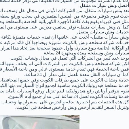
كما تقدم الشركة مجموعة من السيارات الحديثة التي توفر خدمة سطحة
أفضل ونش سيارات متنقل
تعد ونش سيارات متنقل- من الشركات الأولى في مجال نقل وسحب ال
حيث نقوم بتوفير مجموعة من الفنيين المتميزين في سحب ورفع سطحة
مثل فني كهرباء يقوم بفك كافة الأجهزة الكهربائية الخاصة بالسطحة وصي
كما أن ونش سيارات متنقل- توفر سائقين مدربين على مستوى من المهن
خدمات ونش سيارات متنقل
ونش سيارات متنقل- أخذت على عاتقها أن تقدم خدمات متميزة لكافة عم
خدمات شركة سطحه ونش بالكويت متميزة ويحتاجها كل قائد مركبة عند 
او الوكالة الخاصة بنوع سيارته وأول خطوة صحيحة بعد اتخاذ هذا القر
سيارات ونش وسطحه معدة ومجهزة 24 ساعة
يوجد عدد كبير من الشركات التي تعمل في مجال ونشات الكويت
لكن شركة سطحه ونش بالكويت من الشركات التي لم يختلف عليها اثن
فمن ناحية الخدمة فهي تقدم خدمة بمستوى عالي ومن ناحية الأسعار فـ
كما أن سيارات النقل معدة للعمل على مدار ال 24 ساعة.
خدمة ونشات الكويت على جميع طرقات الكويت وفي جميع المحافظات
خدمة سطحة هيدروليك الكويت مناسبة لجميع انواع السيارات منها الكبي
نقوم بتوفير أوناش رفع هيدروليكية ليتم تنزيل ورفع السيارات بأمان ب
خدمة ونشات الكويت تعمل 24 ساعة على مدار جميع أيام الأسبوع.
كل هذه الخدمات يتم اختبارها بدقة والحرص على استمراريتها وحساب ال
وتنزيل السعر لتقديم أرخص ونش وأرخص سطحة في الكويت.