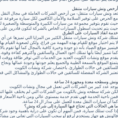
أرخص ونش سيارات متنقل
تعد ونش سيارات متنقل- من أرخص الشركات العاملة في مجال النقل حيث
مع الحرص على توفير السلامة والأمان الكافيين لكل سيارة مرفوعة 
حيث نقوم بتوفير مجموعة من سيارات الكبيرة والمتوسطة والصغيرة ل
حيث يتم تحديث اسطول السيارات الخاص بالشركة لنكون قادرين على أداء 
خدمة انقاذ السيارات على الطرق
تمتلك شركة ونش سيارات متنقل الكثير من المزايا التي تميزها عن أي ش
لا يتم اختيار موقع للقيام بهذه المهمة من فراغ، ولكن لصعوبة القيام بها
فيتميز موقع الصياد بأنه ذو جودة وخبرة كافية بالمجال كما أنها تقوم ب
كما تتميز أيضًا بأنها تمتلك أجود العمال والسائقين وأكثرهم كفاءة وقوة، م
يقدم موقع ونشات الكويت العديد من الخدمات التي توفر طاقة ووقت العم
يتمتع الموقع بالسمعة الطيبة والجميع يعلم جودتها وجودة عمالها ونجاح ع
للسائقين في حالات الطوارئ. باختصار، شركة ونشات الكويت
تعتبر الشركة المفضلة للسائقين في حالات الطوارئ والمشاكل التي قد 
ونش وسطحه معدة ومجهزة 24 ساعة
يوجد عدد كبير من الشركات التي تعمل في مجال ونشات الكويت
لكن شركة سطحه ونش بالكويت من الشركات التي لم يختلف عليها اثن
فمن ناحية الخدمة فهي تقدم خدمة بمستوى عالي ومن ناحية الأسعار فـ
كما أن سيارات النقل معدة للعمل على مدار ال 24 ساعة.
ما هي الحالات التي تحتاج فيها السيارة إلى شركة ونش؟
إذا كنت تمتلك سيارة، فمن المهم أن تكون على دراية بأهمية وجود شر
فالونش هو جهاز يستخدم لرفع أو سحب السيارات التي تعاني من مشاكل