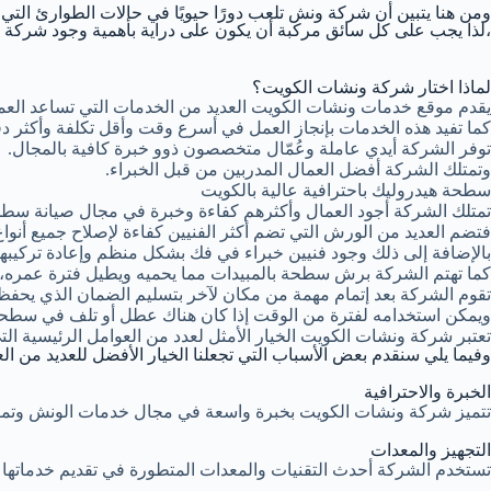
ومن هنا يتبين أن شركة ونش تلعب دورًا حيويًا في حالات الطوارئ التي
،لذا يجب على كل سائق مركبة أن يكون على دراية بأهمية وجود شركة 
لماذا اختار شركة ونشات الكويت؟
يقدم موقع خدمات ونشات الكويت العديد من الخدمات التي تساعد العم
كما تفيد هذه الخدمات بإنجاز العمل في أسرع وقت وأقل تكلفة وأكثر د
توفر الشركة أيدي عاملة وعُمّال متخصصون ذوو خبرة كافية بالمجال.
وتمتلك الشركة أفضل العمال المدربين من قبل الخبراء.
سطحة هيدروليك باحترافية عالية بالكويت
تمتلك الشركة أجود العمال وأكثرهم كفاءة وخبرة في مجال صيانة سطحة
فتضم العديد من الورش التي تضم أكثر الفنيين كفاءة لإصلاح جميع أنواع
بالإضافة إلى ذلك وجود فنيين خبراء في فك بشكل منظم وإعادة تركيبه
كما تهتم الشركة برش سطحة بالمبيدات مما يحميه ويطيل فترة عمره، كما
تقوم الشركة بعد إتمام مهمة من مكان لآخر بتسليم الضمان الذي يحف
ويمكن استخدامه لفترة من الوقت إذا كان هناك عطل أو تلف في سطحة
تعتبر شركة ونشات الكويت الخيار الأمثل لعدد من العوامل الرئيسية ال
وفيما يلي سنقدم بعض الأسباب التي تجعلنا الخيار الأفضل للعديد من الع
الخبرة والاحترافية
تتميز شركة ونشات الكويت بخبرة واسعة في مجال خدمات الونش وتم
التجهيز والمعدات
تستخدم الشركة أحدث التقنيات والمعدات المتطورة في تقديم خدماتها مم