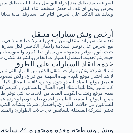
لسرعة تنفيذ طلبك بعد إجراء التواصل معانا لتلبية طلبك سر
بحرص وبدون اي تلف او خدش سطحة اثناء النقل
ولذلك يتم التأكيد على الحرص التام على سيارتك أمانة معانا
أرخص ونش سيارات متنقل
تعد ونش سيارات متنقل- من أرخص الشركات العاملة في مجال
مع الحرص على توفير السلامة والأمان الكافيين لكل سيار
حيث نقوم بتوفير مجموعة من سيارات الكبيرة والمتوسطة و
حيث يتم تحديث اسطول السيارات الخاص بالشركة لنكون قادرين
خدمة انقاذ السيارات على الطرق
تمتلك شركة ونش سيارات متنقل الكثير من المزايا التي تميزه
لا يتم اختيار موقع للقيام بهذه المهمة من فراغ، ولكن لصعوبة 
فيتميز موقع الصياد بأنه ذو جودة وخبرة كافية بالمجال كما أ
كما تتميز أيضًا بأنها تمتلك أجود العمال والسائقين وأكثرهم كف
يقدم موقع ونشات الكويت العديد من الخدمات التي توفر طاقة
يتمتع الموقع بالسمعة الطيبة والجميع يعلم جودتها وجودة عمال
للسائقين في حالات الطوارئ. باختصار، شركة ونشات الكوي
تعتبر الشركة المفضلة للسائقين في حالات الطوارئ والمشاك
ونش وسطحه معدة ومجهزة 24 ساعة