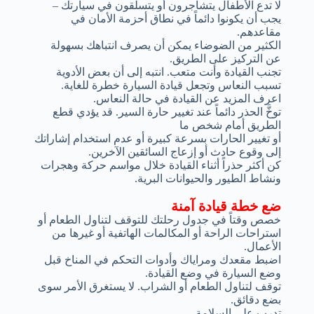
لا تدع الأطفال يتشاجرون أو يتسلقون في سيارتك –
يجب أن يكونوا دائماً في نطاق أحزمة الأمان في
مقاعدهم.
الكثير من الضوضاء يمكن أن يصرف انتباهك بسهولة
عن التركيز على الطريق.
تجنب القيادة وأنت متعب. انتبه إلى أن بعض الأدوية
تسبب النعاس وتجعل قيادة السيارة خطرة للغاية.
اعرف المزيد عن القيادة في حالة النعاس.
توخَّ الحذر دائماً عند تغيير حارة السير. قد يؤدي قطع
الطريق أمام شخص ما
أو تغيير الحارات بسرعة كبيرة أو عدم استخدام إشاراتك
إلى وقوع حادث أو إزعاج السائقين الآخرين.
كن أكثر حذراً أثناء القيادة خلال مواسم حركة وهجرات
ونشاط الطيور والحيوانات البرية.
ضع خطة قيادة آمنة
خصص وقتاً في جدول رحلتك للتوقف لتناول الطعام أو
استراحات الراحة أو المكالمات الهاتفية أو غيرها من
الأعمال.
اضبط مقعدك ومراياك وأدوات التحكم في المناخ قبل
وضع السيارة في وضع القيادة.
توقف لتناول الطعام أو الشراب. لا يستغرق الأمر سوى
بضع دقائق.
تدرب على السلامة