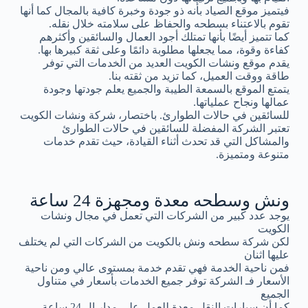
فيتميز موقع الصياد بأنه ذو جودة وخبرة كافية بالمجال كما أنها
تقوم بالاعتناء بسطحه والحفاظ على سلامته خلال نقله.
كما تتميز أيضًا بأنها تمتلك أجود العمال والسائقين وأكثرهم
كفاءة وقوة، مما يجعلها مطلوبة دائمًا وعلى ثقة كبيرها بها.
يقدم موقع ونشات الكويت العديد من الخدمات التي توفر
طاقة ووقت العميل، كما تزيد من ثقته بنا.
يتمتع الموقع بالسمعة الطيبة والجميع يعلم جودتها وجودة
عمالها ونجاح عملياتها.
للسائقين في حالات الطوارئ. باختصار، شركة ونشات الكويت
تعتبر الشركة المفضلة للسائقين في حالات الطوارئ
والمشاكل التي قد تحدث أثناء القيادة، حيث تقدم خدمات
متنوعة ومتميزة.
ونش وسطحه معدة ومجهزة 24 ساعة
يوجد عدد كبير من الشركات التي تعمل في مجال ونشات
الكويت
لكن شركة سطحه ونش بالكويت من الشركات التي لم يختلف
عليها اثنان
فمن ناحية الخدمة فهي تقدم خدمة بمستوى عالي ومن ناحية
الأسعار فـ الشركة توفر جميع الخدمات بأسعار في متناول
الجميع
كما أن سيارات النقل معدة للعمل على مدار ال 24 ساعة.