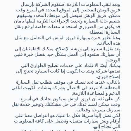
وبعد تلقي المعلومات اللازمة، ستقوم الشركة بإرسال
فريق الونش المختص إلى الموقع المحدد في أسرع وقت
ممكن. فريق الونش سيصل إلى موقعك المحدد وسيقوم
بتقييم حالة السيارة وتحديد الإجراءات اللازمة لنقلها بأمان
قد يكون من الضروري استخدام معدات خاصة لرفع ونقل
السيارة المعطلة
وهنا تظهر خبرة ومهارة فريق الونش في التعامل مع مثل
هذه الحالات.
بعد نقل السيارة إلى ورشة الإصلاح، يمكنك الاطمئنان إلى
أن سيارتك ستعود إلى العمل بشكل جيد بفضل خبرة فنيي
الورشة
يمكنك أيضًا الاعتماد على خدمات تصليح الطوارئ التي
تقدمها شركة ونشات الكويت إذا كانت السيارة تحتاج إلى
إصلاح فوري.
بالتالي، عندما تجد نفسك في موقف يتطلب نقل السيارة
المعطلة، لا تتردد في الاتصال بشركة ونشات الكويت لتلقي
الدعم والمساعدة اللازمة.
كن على ثقة أن فريق الونش سيكون بجانبك في أسرع
وقت ممكن لمساعدتك في حل مشكلتك وتوفير خدمة نقل
سيارتك بسرعة وفعالية.
لكي تصل إلينا سريعًا فكل ما عليك هو التواصل معنا على
أرقام ونش سيارات متنقل- وتحصل على كافة المعلومات
التي تحتاج إليها