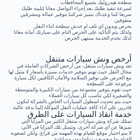
سطحة هيدروليك بجميع المحافظات
لسرعة تنفيذ طلبك بعد إجراء التواصل معانا لتلبية طلبك
سريعا كما وعدناك نتميز شركتنا بتوفير عمالة ومشرفين
متفوقين
بحرص وبدون اي تلف او خدش سطحة اثناء النقل
ولذلك يتم التأكيد على الحرص التام على سيارتك أمانة معانا
لذلك نخدم الخدمة بمنتهى الحرص
أرخص ونش سيارات متنقل
تعد ونش سيارات متنقل- من أرخص الشركات العاملة في
مجال النقل حيث نهتم بتوفير خدمات مميزة بأسعار لا مثيل لها
مع الحرص على توفير السلامة والأمان الكافيين لكل سيارة
مرفوعة على السطحة
حيث نقوم بتوفير مجموعة من سيارات الكبيرة والمتوسطة
والصغيرة لكي تناسب كل سيارات العملاء
حيث يتم تحديث اسطول السيارات الخاص بالشركة لنكون
قادرين على أداء كافة عمليات النقل الموكلة إلينا بدقة عالية.
خدمة انقاذ السيارات على الطرق
تمتلك شركة ونش سيارات متنقل الكثير من المزايا التي
تميزها عن أي شركة أخرى، وتتمثل تلك المزايا في الآتي:
لا يتم اختيار موقع للقيام بهذه المهمة من فراغ، ولكن لصعوبة
القيام بها وبجميع ترتيباتها دون مساعدة.