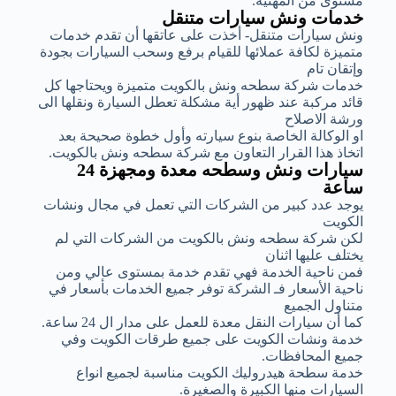
مستوى من المهنية.
خدمات ونش سيارات متنقل
ونش سيارات متنقل- أخذت على عاتقها أن تقدم خدمات
متميزة لكافة عملائها للقيام برفع وسحب السيارات بجودة
وإتقان تام
خدمات شركة سطحه ونش بالكويت متميزة ويحتاجها كل
قائد مركبة عند ظهور أية مشكلة تعطل السيارة ونقلها الى
ورشة الاصلاح
او الوكالة الخاصة بنوع سيارته وأول خطوة صحيحة بعد
اتخاذ هذا القرار التعاون مع شركة سطحه ونش بالكويت.
سيارات ونش وسطحه معدة ومجهزة 24
ساعة
يوجد عدد كبير من الشركات التي تعمل في مجال ونشات
الكويت
لكن شركة سطحه ونش بالكويت من الشركات التي لم
يختلف عليها اثنان
فمن ناحية الخدمة فهي تقدم خدمة بمستوى عالي ومن
ناحية الأسعار فـ الشركة توفر جميع الخدمات بأسعار في
متناول الجميع
كما أن سيارات النقل معدة للعمل على مدار ال 24 ساعة.
خدمة ونشات الكويت على جميع طرقات الكويت وفي
جميع المحافظات.
خدمة سطحة هيدروليك الكويت مناسبة لجميع انواع
السيارات منها الكبيرة والصغيرة.