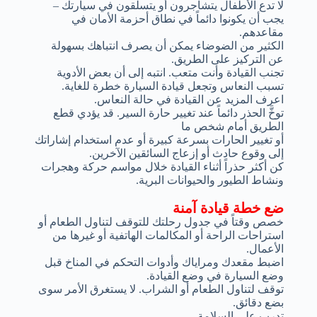
لا تدع الأطفال يتشاجرون أو يتسلقون في سيارتك –
يجب أن يكونوا دائماً في نطاق أحزمة الأمان في
مقاعدهم.
الكثير من الضوضاء يمكن أن يصرف انتباهك بسهولة
عن التركيز على الطريق.
تجنب القيادة وأنت متعب. انتبه إلى أن بعض الأدوية
تسبب النعاس وتجعل قيادة السيارة خطرة للغاية.
اعرف المزيد عن القيادة في حالة النعاس.
توخَّ الحذر دائماً عند تغيير حارة السير. قد يؤدي قطع
الطريق أمام شخص ما
أو تغيير الحارات بسرعة كبيرة أو عدم استخدام إشاراتك
إلى وقوع حادث أو إزعاج السائقين الآخرين.
كن أكثر حذراً أثناء القيادة خلال مواسم حركة وهجرات
ونشاط الطيور والحيوانات البرية.
ضع خطة قيادة آمنة
خصص وقتاً في جدول رحلتك للتوقف لتناول الطعام أو
استراحات الراحة أو المكالمات الهاتفية أو غيرها من
الأعمال.
اضبط مقعدك ومراياك وأدوات التحكم في المناخ قبل
وضع السيارة في وضع القيادة.
توقف لتناول الطعام أو الشراب. لا يستغرق الأمر سوى
بضع دقائق.
تدرب على السلامة