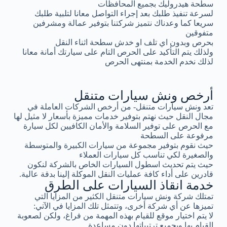
سطحة هيدروليك بجميع المحافظات
لسرعة تنفيذ طلبك بعد إجراء التواصل معانا لتلبية طلبك
سريعا كما وعدناك نتميز شركتنا بتوفير عمالة ومشرفين
متفوقين
بحرص وبدون اي تلف او خدش سطحة اثناء النقل
ولذلك يتم التأكيد على الحرص التام على سيارتك أمانة معانا
لذلك نخدم الخدمة بمنتهى الحرص
أرخص ونش سيارات متنقل
تعد ونش سيارات متنقل- من أرخص الشركات العاملة في
مجال النقل حيث نهتم بتوفير خدمات مميزة بأسعار لا مثيل لها
مع الحرص على توفير السلامة والأمان الكافيين لكل سيارة
مرفوعة على السطحة
حيث نقوم بتوفير مجموعة من سيارات الكبيرة والمتوسطة
والصغيرة لكي تناسب كل سيارات العملاء
حيث يتم تحديث اسطول السيارات الخاص بالشركة لنكون
قادرين على أداء كافة عمليات النقل الموكلة إلينا بدقة عالية.
خدمة انقاذ السيارات على الطرق
تمتلك شركة ونش سيارات متنقل الكثير من المزايا التي
تميزها عن أي شركة أخرى، وتتمثل تلك المزايا في الآتي:
لا يتم اختيار موقع للقيام بهذه المهمة من فراغ، ولكن لصعوبة
القيام بها وبجميع ترتيباتها دون مساعدة.