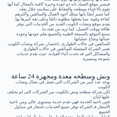
فيتميز موقع الصياد بأنه ذو جودة وخبرة كافية بالمجال كما أنها
تقوم بالاعتناء بسطحه والحفاظ على سلامته خلال نقله.
كما تتميز أيضًا بأنها تمتلك أجود العمال والسائقين وأكثرهم
كفاءة وقوة، مما يجعلها مطلوبة دائمًا وعلى ثقة كبيرها بها.
يقدم موقع ونشات الكويت العديد من الخدمات التي توفر
طاقة ووقت العميل، كما تزيد من ثقته بنا.
يتمتع الموقع بالسمعة الطيبة والجميع يعلم جودتها وجودة
عمالها ونجاح عملياتها.
للسائقين في حالات الطوارئ. باختصار، شركة ونشات الكويت
تعتبر الشركة المفضلة للسائقين في حالات الطوارئ
والمشاكل التي قد تحدث أثناء القيادة، حيث تقدم خدمات
متنوعة ومتميزة.
ونش وسطحه معدة ومجهزة 24 ساعة
يوجد عدد كبير من الشركات التي تعمل في مجال ونشات
الكويت
لكن شركة سطحه ونش بالكويت من الشركات التي لم يختلف
عليها اثنان
فمن ناحية الخدمة فهي تقدم خدمة بمستوى عالي ومن ناحية
الأسعار فـ الشركة توفر جميع الخدمات بأسعار في متناول
الجميع
كما أن سيارات النقل معدة للعمل على مدار ال 24 ساعة.