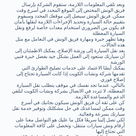
وبعد تلقي المعلومات اللازمة، ستقوم الشركة بإرسال
فريق الونش المختص إلى الموقع المحدد في أسرع وقت
ممكن. فريق الونش سيصل إلى موقعك المحدد وسيقوم
بتقييم حالة السيارة وتحديد الإجراءات اللازمة لنقلها بأمان
قد يكون من الضروري استخدام معدات خاصة لرفع ونقل
السيارة المعطلة
وهنا تظهر خبرة ومهارة فريق الونش في التعامل مع مثل
هذه الحالات.
بعد نقل السيارة إلى ورشة الإصلاح، يمكنك الاطمئنان إلى
أن سيارتك ستعود إلى العمل بشكل جيد بفضل خبرة فنيي
الورشة
يمكنك أيضًا الاعتماد على خدمات تصليح الطوارئ التي
تقدمها شركة ونشات الكويت إذا كانت السيارة تحتاج إلى
إصلاح فوري.
بالتالي، عندما تجد نفسك في موقف يتطلب نقل السيارة
المعطلة، لا تتردد في الاتصال بشركة ونشات الكويت لتلقي
الدعم والمساعدة اللازمة.
كن على ثقة أن فريق الونش سيكون بجانبك في أسرع
وقت ممكن لمساعدتك في حل مشكلتك وتوفير خدمة نقل
سيارتك بسرعة وفعالية.
لكي تصل إلينا سريعًا فكل ما عليك هو التواصل معنا على
أرقام ونش سيارات متنقل- وتحصل على كافة المعلومات
التي تحتاج إليها