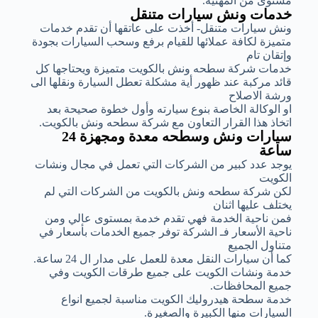
مستوى من المهنية.
خدمات ونش سيارات متنقل
ونش سيارات متنقل- أخذت على عاتقها أن تقدم خدمات
متميزة لكافة عملائها للقيام برفع وسحب السيارات بجودة
وإتقان تام
خدمات شركة سطحه ونش بالكويت متميزة ويحتاجها كل
قائد مركبة عند ظهور أية مشكلة تعطل السيارة ونقلها الى
ورشة الاصلاح
او الوكالة الخاصة بنوع سيارته وأول خطوة صحيحة بعد
اتخاذ هذا القرار التعاون مع شركة سطحه ونش بالكويت.
سيارات ونش وسطحه معدة ومجهزة 24
ساعة
يوجد عدد كبير من الشركات التي تعمل في مجال ونشات
الكويت
لكن شركة سطحه ونش بالكويت من الشركات التي لم
يختلف عليها اثنان
فمن ناحية الخدمة فهي تقدم خدمة بمستوى عالي ومن
ناحية الأسعار فـ الشركة توفر جميع الخدمات بأسعار في
متناول الجميع
كما أن سيارات النقل معدة للعمل على مدار ال 24 ساعة.
خدمة ونشات الكويت على جميع طرقات الكويت وفي
جميع المحافظات.
خدمة سطحة هيدروليك الكويت مناسبة لجميع انواع
السيارات منها الكبيرة والصغيرة.