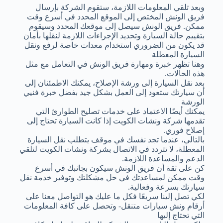
وبعد تلقي المعلومات اللازمة، ستقوم الشركة بإرسال
فريق الونش المختص إلى الموقع المحدد في أسرع وقت
ممكن. فريق الونش سيصل إلى موقعك المحدد وسيقوم
بتقييم حالة السيارة وتحديد الإجراءات اللازمة لنقلها بأمان
قد يكون من الضروري استخدام معدات خاصة لرفع ونقل
السيارة المعطلة
وهنا تظهر خبرة ومهارة فريق الونش في التعامل مع مثل
هذه الحالات.
بعد نقل السيارة إلى ورشة الإصلاح، يمكنك الاطمئنان إلى
أن سيارتك ستعود إلى العمل بشكل جيد بفضل خبرة فنيي
الورشة
يمكنك أيضًا الاعتماد على خدمات تصليح الطوارئ التي
تقدمها شركة ونشات الكويت إذا كانت السيارة تحتاج إلى
إصلاح فوري.
بالتالي، عندما تجد نفسك في موقف يتطلب نقل السيارة
المعطلة، لا تتردد في الاتصال بشركة ونشات الكويت لتلقي
الدعم والمساعدة اللازمة.
كن على ثقة أن فريق الونش سيكون بجانبك في أسرع
وقت ممكن لمساعدتك في حل مشكلتك وتوفير خدمة نقل
سيارتك بسرعة وفعالية.
لكي تصل إلينا سريعًا فكل ما عليك هو التواصل معنا على
أرقام ونش سيارات متنقل- وتحصل على كافة المعلومات
التي تحتاج إليها