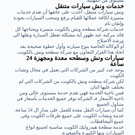
مستوى من المهنية.
خدمات ونش سيارات متنقل
ونش سيارات متنقل- أخذت على عاتقها أن تقدم خدمات
متميزة لكافة عملائها للقيام برفع وسحب السيارات بجودة
وإتقان تام
خدمات شركة سطحه ونش بالكويت متميزة ويحتاجها كل
قائد مركبة عند ظهور أية مشكلة تعطل السيارة ونقلها الى
ورشة الاصلاح
او الوكالة الخاصة بنوع سيارته وأول خطوة صحيحة بعد
اتخاذ هذا القرار التعاون مع شركة سطحه ونش بالكويت.
سيارات ونش وسطحه معدة ومجهزة 24
ساعة
يوجد عدد كبير من الشركات التي تعمل في مجال ونشات
الكويت
لكن شركة سطحه ونش بالكويت من الشركات التي لم
يختلف عليها اثنان
فمن ناحية الخدمة فهي تقدم خدمة بمستوى عالي ومن
ناحية الأسعار فـ الشركة توفر جميع الخدمات بأسعار في
متناول الجميع
كما أن سيارات النقل معدة للعمل على مدار ال 24 ساعة.
خدمة ونشات الكويت على جميع طرقات الكويت وفي
جميع المحافظات.
خدمة سطحة هيدروليك الكويت مناسبة لجميع انواع
السيارات منها الكبيرة والصغيرة.