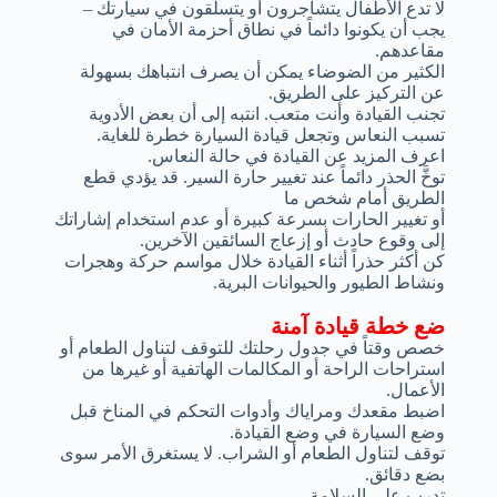
لا تدع الأطفال يتشاجرون أو يتسلقون في سيارتك –
يجب أن يكونوا دائماً في نطاق أحزمة الأمان في
مقاعدهم.
الكثير من الضوضاء يمكن أن يصرف انتباهك بسهولة
عن التركيز على الطريق.
تجنب القيادة وأنت متعب. انتبه إلى أن بعض الأدوية
تسبب النعاس وتجعل قيادة السيارة خطرة للغاية.
اعرف المزيد عن القيادة في حالة النعاس.
توخَّ الحذر دائماً عند تغيير حارة السير. قد يؤدي قطع
الطريق أمام شخص ما
أو تغيير الحارات بسرعة كبيرة أو عدم استخدام إشاراتك
إلى وقوع حادث أو إزعاج السائقين الآخرين.
كن أكثر حذراً أثناء القيادة خلال مواسم حركة وهجرات
ونشاط الطيور والحيوانات البرية.
ضع خطة قيادة آمنة
خصص وقتاً في جدول رحلتك للتوقف لتناول الطعام أو
استراحات الراحة أو المكالمات الهاتفية أو غيرها من
الأعمال.
اضبط مقعدك ومراياك وأدوات التحكم في المناخ قبل
وضع السيارة في وضع القيادة.
توقف لتناول الطعام أو الشراب. لا يستغرق الأمر سوى
بضع دقائق.
تدرب على السلامة