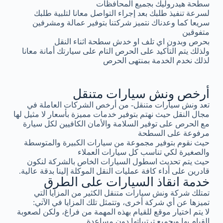
سطحة هيدروليك بجميع المحافظات
لسرعة تنفيذ طلبك بعد إجراء التواصل معانا لتلبية طلبك
سريعا كما وعدناك نتميز شركتنا بتوفير عمالة ومشرفين
متفوقين
بحرص وبدون اي تلف او خدش سطحة اثناء النقل
ولذلك يتم التأكيد على الحرص التام على سيارتك أمانة معانا
لذلك نخدم الخدمة بمنتهى الحرص
أرخص ونش سيارات متنقل
تعد ونش سيارات متنقل- من أرخص الشركات العاملة في
مجال النقل حيث نهتم بتوفير خدمات مميزة بأسعار لا مثيل لها
مع الحرص على توفير السلامة والأمان الكافيين لكل سيارة
مرفوعة على السطحة
حيث نقوم بتوفير مجموعة من سيارات الكبيرة والمتوسطة
والصغيرة لكي تناسب كل سيارات العملاء
حيث يتم تحديث اسطول السيارات الخاص بالشركة لنكون
قادرين على أداء كافة عمليات النقل الموكلة إلينا بدقة عالية.
خدمة انقاذ السيارات على الطرق
تمتلك شركة ونش سيارات متنقل الكثير من المزايا التي
تميزها عن أي شركة أخرى، وتتمثل تلك المزايا في الآتي:
لا يتم اختيار موقع للقيام بهذه المهمة من فراغ، ولكن لصعوبة
القيام بها وبجميع ترتيباتها دون مساعدة.