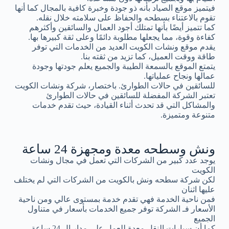
فيتميز موقع الصياد بأنه ذو جودة وخبرة كافية بالمجال كما أنها
تقوم بالاعتناء بسطحه والحفاظ على سلامته خلال نقله.
كما تتميز أيضًا بأنها تمتلك أجود العمال والسائقين وأكثرهم
كفاءة وقوة، مما يجعلها مطلوبة دائمًا وعلى ثقة كبيرها بها.
يقدم موقع ونشات الكويت العديد من الخدمات التي توفر
طاقة ووقت العميل، كما تزيد من ثقته بنا.
يتمتع الموقع بالسمعة الطيبة والجميع يعلم جودتها وجودة
عمالها ونجاح عملياتها.
للسائقين في حالات الطوارئ. باختصار، شركة ونشات الكويت
تعتبر الشركة المفضلة للسائقين في حالات الطوارئ
والمشاكل التي قد تحدث أثناء القيادة، حيث تقدم خدمات
متنوعة ومتميزة.
ونش وسطحه معدة ومجهزة 24 ساعة
يوجد عدد كبير من الشركات التي تعمل في مجال ونشات
الكويت
لكن شركة سطحه ونش بالكويت من الشركات التي لم يختلف
عليها اثنان
فمن ناحية الخدمة فهي تقدم خدمة بمستوى عالي ومن ناحية
الأسعار فـ الشركة توفر جميع الخدمات بأسعار في متناول
الجميع
كما أن سيارات النقل معدة للعمل على مدار ال 24 ساعة.