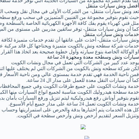
كما تقدم الشركة مجموعة من السيارات الحديثة التي توفر خدمة سطحة
أفضل ونش سيارات متنقل
تعد ونش سيارات متنقل- من الشركات الأولى في مجال نقل وسحب ال
حيث نقوم بتوفير مجموعة من الفنيين المتميزين في سحب ورفع سطحة
مثل فني كهرباء يقوم بفك كافة الأجهزة الكهربائية الخاصة بالسطحة وصي
كما أن ونش سيارات متنقل- توفر سائقين مدربين على مستوى من المهن
خدمات ونش سيارات متنقل
ونش سيارات متنقل- أخذت على عاتقها أن تقدم خدمات متميزة لكافة عم
خدمات شركة سطحه ونش بالكويت متميزة ويحتاجها كل قائد مركبة عند 
او الوكالة الخاصة بنوع سيارته وأول خطوة صحيحة بعد اتخاذ هذا القر
سيارات ونش وسطحه معدة ومجهزة 24 ساعة
يوجد عدد كبير من الشركات التي تعمل في مجال ونشات الكويت
لكن شركة سطحه ونش بالكويت من الشركات التي لم يختلف عليها اثن
فمن ناحية الخدمة فهي تقدم خدمة بمستوى عالي ومن ناحية الأسعار فـ
كما أن سيارات النقل معدة للعمل على مدار ال 24 ساعة.
خدمة ونشات الكويت على جميع طرقات الكويت وفي جميع المحافظات
خدمة سطحة هيدروليك الكويت مناسبة لجميع انواع السيارات منها الكبي
نقوم بتوفير أوناش رفع هيدروليكية ليتم تنزيل ورفع السيارات بأمان ب
خدمة ونشات الكويت تعمل 24 ساعة على مدار جميع أيام الأسبوع.
كل هذه الخدمات يتم اختبارها بدقة والحرص على استمراريتها وحساب ال
وتنزيل السعر لتقديم أرخص ونش وأرخص سطحة في الكويت.