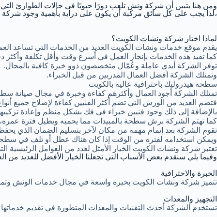
ومن هنا يتبين أن شركة ونش تلعب دورًا حيويًا في حالات الطوارئ التي
،لذا يجب على كل سائق مركبة أن يكون على دراية بأهمية وجود شركة 
لماذا اختار شركة ونشات الكويت؟
يقدم موقع خدمات ونشات الكويت العديد من الخدمات التي تساعد العم
كما تفيد هذه الخدمات بإنجاز العمل في أسرع وقت وأقل تكلفة وأكثر د
توفر الشركة أيدي عاملة وعُمّال متخصصون ذوو خبرة كافية بالمجال.
وتمتلك الشركة أفضل العمال المدربين من قبل الخبراء.
سطحة هيدروليك باحترافية عالية بالكويت
تمتلك الشركة أجود العمال وأكثرهم كفاءة وخبرة في مجال صيانة سطحة
فتضم العديد من الورش التي تضم أكثر الفنيين كفاءة لإصلاح جميع أنواع
بالإضافة إلى ذلك وجود فنيين خبراء في فك بشكل منظم وإعادة تركيبه
كما تهتم الشركة برش سطحة بالمبيدات مما يحميه ويطيل فترة عمره، كما
تقوم الشركة بعد إتمام مهمة من مكان لآخر بتسليم الضمان الذي يحف
ويمكن استخدامه لفترة من الوقت إذا كان هناك عطل أو تلف في سطحة
تعتبر شركة ونشات الكويت الخيار الأمثل لعدد من العوامل الرئيسية ال
وفيما يلي سنقدم بعض الأسباب التي تجعلنا الخيار الأفضل للعديد من الع
الخبرة والاحترافية
تتميز شركة ونشات الكويت بخبرة واسعة في مجال خدمات الونش وتم
التجهيز والمعدات
تستخدم الشركة أحدث التقنيات والمعدات المتطورة في تقديم خدماتها مم