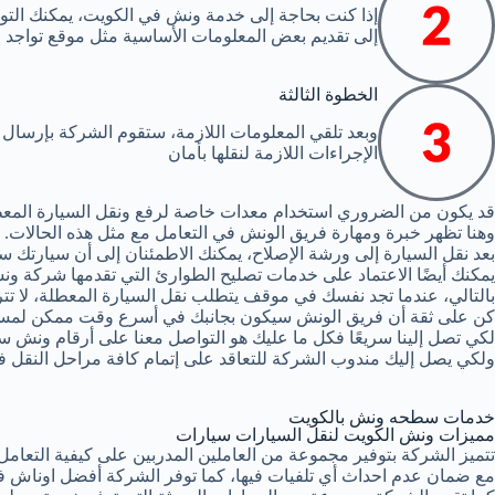
إذا كنت بحاجة إلى خدمة ونش في الكويت، يمكنك الت
إلى تقديم بعض المعلومات الأساسية مثل موقع تواجد 
الخطوة الثالثة
وبعد تلقي المعلومات اللازمة، ستقوم الشركة بإرسا
الإجراءات اللازمة لنقلها بأمان
قد يكون من الضروري استخدام معدات خاصة لرفع ونقل السيارة المع
وهنا تظهر خبرة ومهارة فريق الونش في التعامل مع مثل هذه الحالات.
بعد نقل السيارة إلى ورشة الإصلاح، يمكنك الاطمئنان إلى أن سيارتك 
يمكنك أيضًا الاعتماد على خدمات تصليح الطوارئ التي تقدمها شركة ونش
بالتالي، عندما تجد نفسك في موقف يتطلب نقل السيارة المعطلة، لا تت
كن على ثقة أن فريق الونش سيكون بجانبك في أسرع وقت ممكن لمسا
لكي تصل إلينا سريعًا فكل ما عليك هو التواصل معنا على أرقام ونش سي
ولكي يصل إليك مندوب الشركة للتعاقد على إتمام كافة مراحل النقل ف
خدمات سطحه ونش بالكويت
مميزات ونش الكويت لنقل السيارات سيارات
تتميز الشركة بتوفير مجموعة من العاملين المدربين على كيفية التعا
مع ضمان عدم احداث أي تلفيات فيها، كما توفر الشركة أفضل اوناش ف