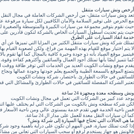
أرخص ونش سيارات متنقل
تعد ونش سيارات متنقل- من أرخص الشركات العاملة في مجال النقل حيث
مع الحرص على توفير السلامة والأمان الكافيين لكل سيارة مرفوعة 
حيث نقوم بتوفير مجموعة من سيارات الكبيرة والمتوسطة والصغيرة ل
حيث يتم تحديث اسطول السيارات الخاص بالشركة لنكون قادرين على أداء 
خدمة انقاذ السيارات على الطرق
تمتلك شركة ونش سيارات متنقل الكثير من المزايا التي تميزها عن أي ش
لا يتم اختيار موقع للقيام بهذه المهمة من فراغ، ولكن لصعوبة القيام بها
فيتميز موقع الصياد بأنه ذو جودة وخبرة كافية بالمجال كما أنها تقوم ب
كما تتميز أيضًا بأنها تمتلك أجود العمال والسائقين وأكثرهم كفاءة وقوة، م
يقدم موقع ونشات الكويت العديد من الخدمات التي توفر طاقة ووقت العم
يتمتع الموقع بالسمعة الطيبة والجميع يعلم جودتها وجودة عمالها ونجاح ع
للسائقين في حالات الطوارئ. باختصار، شركة ونشات الكويت
تعتبر الشركة المفضلة للسائقين في حالات الطوارئ والمشاكل التي قد 
ونش وسطحه معدة ومجهزة 24 ساعة
يوجد عدد كبير من الشركات التي تعمل في مجال ونشات الكويت
لكن شركة سطحه ونش بالكويت من الشركات التي لم يختلف عليها اثن
فمن ناحية الخدمة فهي تقدم خدمة بمستوى عالي ومن ناحية الأسعار فـ
كما أن سيارات النقل معدة للعمل على مدار ال 24 ساعة.
ما هي الحالات التي تحتاج فيها السيارة إلى شركة ونش؟
إذا كنت تمتلك سيارة، فمن المهم أن تكون على دراية بأهمية وجود شر
فالونش هو جهاز يستخدم لرفع أو سحب السيارات التي تعاني من مشاكل