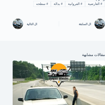
#
العارضية
#
الفروانية
#
بدالة
#
سطحه
ال
السابقة
ال
التالية
مقالات مشابهة