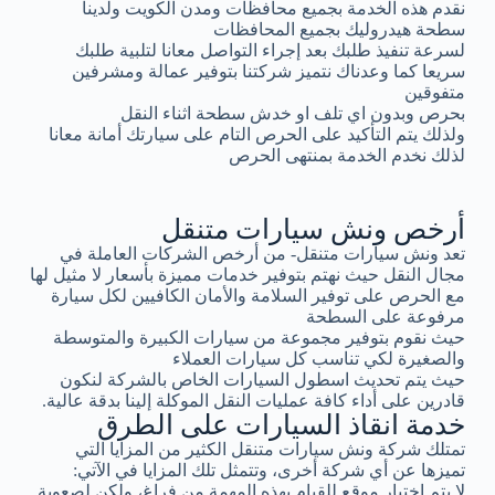
نقدم هذه الخدمة بجميع محافظات ومدن الكويت ولدينا
سطحة هيدروليك بجميع المحافظات
لسرعة تنفيذ طلبك بعد إجراء التواصل معانا لتلبية طلبك
سريعا كما وعدناك نتميز شركتنا بتوفير عمالة ومشرفين
متفوقين
بحرص وبدون اي تلف او خدش سطحة اثناء النقل
ولذلك يتم التأكيد على الحرص التام على سيارتك أمانة معانا
لذلك نخدم الخدمة بمنتهى الحرص
أرخص ونش سيارات متنقل
تعد ونش سيارات متنقل- من أرخص الشركات العاملة في
مجال النقل حيث نهتم بتوفير خدمات مميزة بأسعار لا مثيل لها
مع الحرص على توفير السلامة والأمان الكافيين لكل سيارة
مرفوعة على السطحة
حيث نقوم بتوفير مجموعة من سيارات الكبيرة والمتوسطة
والصغيرة لكي تناسب كل سيارات العملاء
حيث يتم تحديث اسطول السيارات الخاص بالشركة لنكون
قادرين على أداء كافة عمليات النقل الموكلة إلينا بدقة عالية.
خدمة انقاذ السيارات على الطرق
تمتلك شركة ونش سيارات متنقل الكثير من المزايا التي
تميزها عن أي شركة أخرى، وتتمثل تلك المزايا في الآتي:
لا يتم اختيار موقع للقيام بهذه المهمة من فراغ، ولكن لصعوبة