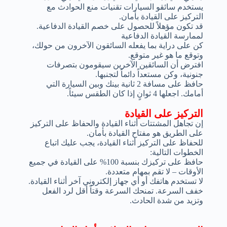
يستخدم سائقو السيارات تقنيات منع الحوادث مع
التركيز على القيادة بأمان.
قد تكون مؤهلاً للحصول على خصم القيادة الدفاعية.
لممارسة القيادة الدفاعية
كن على دراية بما يفعله السائقون الآخرون من حولك،
وتوقع ما هو غير متوقع.
افترض أن السائقين الآخرين سيقومون بتصرفات
جنونية، وكن مستعداً دائماً لتجنبها.
حافظ على مسافة 2 ثانية بينك وبين السيارة التي
أمامك. اجعلها 4 ثوانٍ إذا كان الطقس سيئاً.
التركيز على القيادة
إن تجاهل المشتتات أثناء القيادة والحفاظ على التركيز
على الطريق هو مفتاح القيادة بأمان.
للحفاظ على التركيز أثناء القيادة، يجب عليك اتباع
الخطوات التالية:
حافظ على تركيزك بنسبة 100% على القيادة في جميع
الأوقات – لا تقم بمهام متعددة.
لا تستخدم هاتفك أو أي جهاز إلكتروني آخر أثناء القيادة.
خفف السرعة. تمنحك السرعة وقتاً أقل لرد الفعل
وتزيد من شدة الحادث.