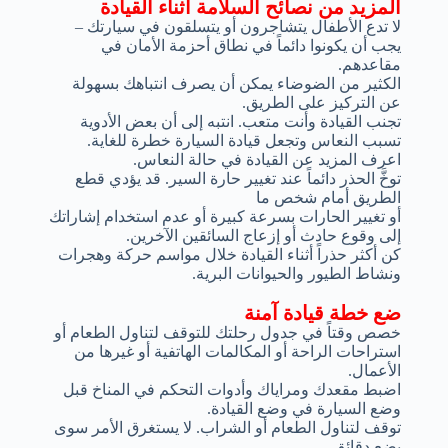
المزيد من نصائح السلامة أثناء القيادة
لا تدع الأطفال يتشاجرون أو يتسلقون في سيارتك –
يجب أن يكونوا دائماً في نطاق أحزمة الأمان في
مقاعدهم.
الكثير من الضوضاء يمكن أن يصرف انتباهك بسهولة
عن التركيز على الطريق.
تجنب القيادة وأنت متعب. انتبه إلى أن بعض الأدوية
تسبب النعاس وتجعل قيادة السيارة خطرة للغاية.
اعرف المزيد عن القيادة في حالة النعاس.
توخَّ الحذر دائماً عند تغيير حارة السير. قد يؤدي قطع
الطريق أمام شخص ما
أو تغيير الحارات بسرعة كبيرة أو عدم استخدام إشاراتك
إلى وقوع حادث أو إزعاج السائقين الآخرين.
كن أكثر حذراً أثناء القيادة خلال مواسم حركة وهجرات
ونشاط الطيور والحيوانات البرية.
ضع خطة قيادة آمنة
خصص وقتاً في جدول رحلتك للتوقف لتناول الطعام أو
استراحات الراحة أو المكالمات الهاتفية أو غيرها من
الأعمال.
اضبط مقعدك ومراياك وأدوات التحكم في المناخ قبل
وضع السيارة في وضع القيادة.
توقف لتناول الطعام أو الشراب. لا يستغرق الأمر سوى
بضع دقائق.