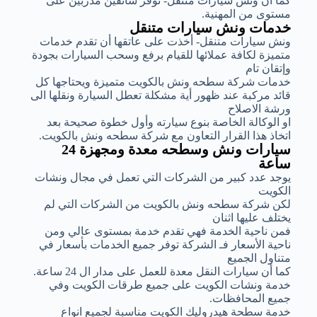
كما أن ونش سيارات متنقل- توفر سائقين مدربين على
مستوى من المهنية.
خدمات ونش سيارات متنقل
ونش سيارات متنقل- أخذت على عاتقها أن تقدم خدمات
متميزة لكافة عملائها للقيام برفع وسحب السيارات بجودة
وإتقان تام
خدمات شركة سطحه ونش بالكويت متميزة ويحتاجها كل
قائد مركبة عند ظهور أية مشكلة تعطل السيارة ونقلها الى
ورشة الاصلاح
او الوكالة الخاصة بنوع سيارته وأول خطوة صحيحة بعد
اتخاذ هذا القرار التعاون مع شركة سطحه ونش بالكويت.
سيارات ونش وسطحه معدة ومجهزة 24
ساعة
يوجد عدد كبير من الشركات التي تعمل في مجال ونشات
الكويت
لكن شركة سطحه ونش بالكويت من الشركات التي لم
يختلف عليها اثنان
فمن ناحية الخدمة فهي تقدم خدمة بمستوى عالي ومن
ناحية الأسعار فـ الشركة توفر جميع الخدمات بأسعار في
متناول الجميع
كما أن سيارات النقل معدة للعمل على مدار ال 24 ساعة.
خدمة ونشات الكويت على جميع طرقات الكويت وفي
جميع المحافظات.
خدمة سطحة هيدروليك الكويت مناسبة لجميع انواع