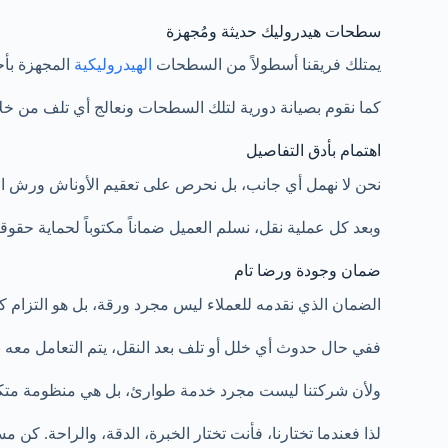
سطحات هيدروليك حديثة ومُجهزة
يمتلك فريقنا أسطولاً من السطحات
الهيدروليكية
المجهزة بأ
كما نقوم بصيانة دورية لتلك السطحات ونعالج أي تلف من خ
اهتمام بأدق التفاصيل
نحن لا نهمل أي جانب، بل نحرص على تعقيم الأوناش ورش ال
وبعد كل عملية نقل، نسلم العميل ضماناً مكتوباً لحماية حقوقه 
ضمان وجودة ورضا تام
الضمان الذي نقدمه للعملاء ليس مجرد ورقة، بل هو التزام كام
ففي حال حدوث أي خلل أو تلف بعد النقل، يتم التعامل معه بس
ولأن شركتنا ليست مجرد خدمة طوارئ، بل هي منظومة متكام
لذا فعندما تختارنا، فأنت تختار الخبرة، الدقة، والراحة. كن مست