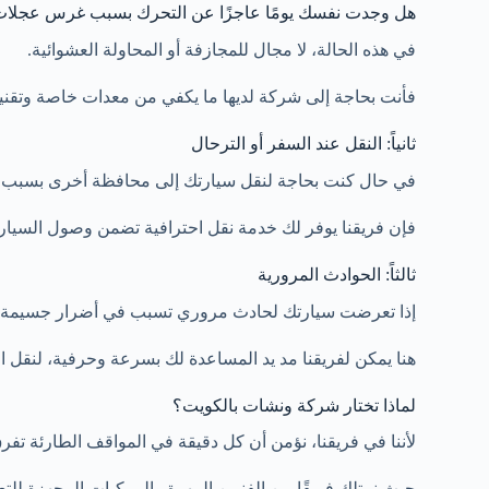
هل وجدت نفسك يومًا عاجزًا عن التحرك بسبب غرس عجلات 
في هذه الحالة، لا مجال للمجازفة أو المحاولة العشوائية.
فأنت بحاجة إلى شركة لديها ما يكفي من معدات خاصة وتقني
ثانياً: النقل عند السفر أو الترحال
في حال كنت بحاجة لنقل سيارتك إلى محافظة أخرى بسبب الس
فإن فريقنا يوفر لك خدمة نقل احترافية تضمن وصول السيارة 
ثالثاً: الحوادث المرورية
إذا تعرضت سيارتك لحادث مروري تسبب في أضرار جسيمة، يص
هنا يمكن لفريقنا مد يد المساعدة لك بسرعة وحرفية، لنقل ال
لماذا تختار شركة ونشات بالكويت؟
لأننا في فريقنا، نؤمن أن كل دقيقة في المواقف الطارئة تف
حيث نمتلك فريقًا من الفنيين المهرة والمركبات المجهزة لل