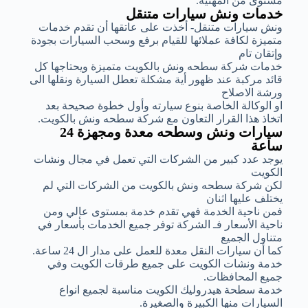
مستوى من المهنية.
خدمات ونش سيارات متنقل
ونش سيارات متنقل- أخذت على عاتقها أن تقدم خدمات
متميزة لكافة عملائها للقيام برفع وسحب السيارات بجودة
وإتقان تام
خدمات شركة سطحه ونش بالكويت متميزة ويحتاجها كل
قائد مركبة عند ظهور أية مشكلة تعطل السيارة ونقلها الى
ورشة الاصلاح
او الوكالة الخاصة بنوع سيارته وأول خطوة صحيحة بعد
اتخاذ هذا القرار التعاون مع شركة سطحه ونش بالكويت.
سيارات ونش وسطحه معدة ومجهزة 24
ساعة
يوجد عدد كبير من الشركات التي تعمل في مجال ونشات
الكويت
لكن شركة سطحه ونش بالكويت من الشركات التي لم
يختلف عليها اثنان
فمن ناحية الخدمة فهي تقدم خدمة بمستوى عالي ومن
ناحية الأسعار فـ الشركة توفر جميع الخدمات بأسعار في
متناول الجميع
كما أن سيارات النقل معدة للعمل على مدار ال 24 ساعة.
خدمة ونشات الكويت على جميع طرقات الكويت وفي
جميع المحافظات.
خدمة سطحة هيدروليك الكويت مناسبة لجميع انواع
السيارات منها الكبيرة والصغيرة.