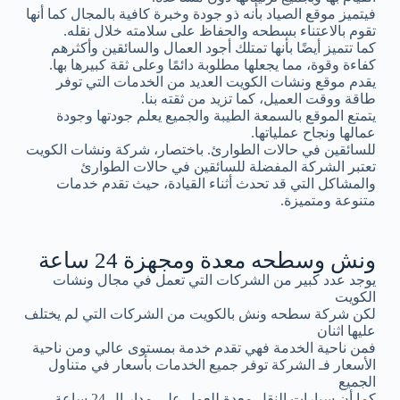
فيتميز موقع الصياد بأنه ذو جودة وخبرة كافية بالمجال كما أنها
تقوم بالاعتناء بسطحه والحفاظ على سلامته خلال نقله.
كما تتميز أيضًا بأنها تمتلك أجود العمال والسائقين وأكثرهم
كفاءة وقوة، مما يجعلها مطلوبة دائمًا وعلى ثقة كبيرها بها.
يقدم موقع ونشات الكويت العديد من الخدمات التي توفر
طاقة ووقت العميل، كما تزيد من ثقته بنا.
يتمتع الموقع بالسمعة الطيبة والجميع يعلم جودتها وجودة
عمالها ونجاح عملياتها.
للسائقين في حالات الطوارئ. باختصار، شركة ونشات الكويت
تعتبر الشركة المفضلة للسائقين في حالات الطوارئ
والمشاكل التي قد تحدث أثناء القيادة، حيث تقدم خدمات
متنوعة ومتميزة.
ونش وسطحه معدة ومجهزة 24 ساعة
يوجد عدد كبير من الشركات التي تعمل في مجال ونشات
الكويت
لكن شركة سطحه ونش بالكويت من الشركات التي لم يختلف
عليها اثنان
فمن ناحية الخدمة فهي تقدم خدمة بمستوى عالي ومن ناحية
الأسعار فـ الشركة توفر جميع الخدمات بأسعار في متناول
الجميع
كما أن سيارات النقل معدة للعمل على مدار ال 24 ساعة.