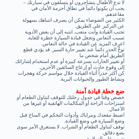
لا تدع الأطفال يتشاجرون أو يتسلقون في سيارتك –
يجب أن يكونوا دائماً في نطاق أحزمة الأمان في
مقاعدهم.
الكثير من الضوضاء يمكن أن يصرف انتباهك بسهولة
عن التركيز على الطريق.
تجنب القيادة وأنت متعب. انتبه إلى أن بعض الأدوية
تسبب النعاس وتجعل قيادة السيارة خطرة للغاية.
اعرف المزيد عن القيادة في حالة النعاس.
توخَّ الحذر دائماً عند تغيير حارة السير. قد يؤدي قطع
الطريق أمام شخص ما
أو تغيير الحارات بسرعة كبيرة أو عدم استخدام إشاراتك
إلى وقوع حادث أو إزعاج السائقين الآخرين.
كن أكثر حذراً أثناء القيادة خلال مواسم حركة وهجرات
ونشاط الطيور والحيوانات البرية.
ضع خطة قيادة آمنة
خصص وقتاً في جدول رحلتك للتوقف لتناول الطعام أو
استراحات الراحة أو المكالمات الهاتفية أو غيرها من
الأعمال.
اضبط مقعدك ومراياك وأدوات التحكم في المناخ قبل
وضع السيارة في وضع القيادة.
توقف لتناول الطعام أو الشراب. لا يستغرق الأمر سوى
بضع دقائق.
تدرب على السلامة