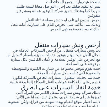
سطحة هيدروليك بجميع المحافظات
لسرعة تنفيذ طلبك بعد إجراء التواصل معانا لتلبية طلبك
سريعا كما وعدناك نتميز شركتنا بتوفير عمالة ومشرفين
متفوقين
بحرص وبدون اي تلف او خدش سطحة اثناء النقل
ولذلك يتم التأكيد على الحرص التام على سيارتك أمانة معانا
لذلك نخدم الخدمة بمنتهى الحرص
أرخص ونش سيارات متنقل
تعد ونش سيارات متنقل- من أرخص الشركات العاملة في
مجال النقل حيث نهتم بتوفير خدمات مميزة بأسعار لا مثيل لها
مع الحرص على توفير السلامة والأمان الكافيين لكل سيارة
مرفوعة على السطحة
حيث نقوم بتوفير مجموعة من سيارات الكبيرة والمتوسطة
والصغيرة لكي تناسب كل سيارات العملاء
حيث يتم تحديث اسطول السيارات الخاص بالشركة لنكون
قادرين على أداء كافة عمليات النقل الموكلة إلينا بدقة عالية.
خدمة انقاذ السيارات على الطرق
تمتلك شركة ونش سيارات متنقل الكثير من المزايا التي
تميزها عن أي شركة أخرى، وتتمثل تلك المزايا في الآتي:
لا يتم اختيار موقع للقيام بهذه المهمة من فراغ، ولكن لصعوبة
القيام بها وبجميع ترتيباتها دون مساعدة.