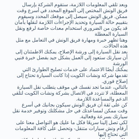
وبعد تلقي المعلومات اللازمة، ستقوم الشركة بإرسال
فريق الونش المختص إلى الموقع المحدد في أسرع وقت
ممكن. فريق الونش سيصل إلى موقعك المحدد وسيقوم
بتقييم حالة السيارة وتحديد الإجراءات اللازمة لنقلها بأمان
قد يكون من الضروري استخدام معدات خاصة لرفع ونقل
السيارة المعطلة
وهنا تظهر خبرة ومهارة فريق الونش في التعامل مع مثل
هذه الحالات.
بعد نقل السيارة إلى ورشة الإصلاح، يمكنك الاطمئنان إلى
أن سيارتك ستعود إلى العمل بشكل جيد بفضل خبرة فنيي
الورشة
يمكنك أيضًا الاعتماد على خدمات تصليح الطوارئ التي
تقدمها شركة ونشات الكويت إذا كانت السيارة تحتاج إلى
إصلاح فوري.
بالتالي، عندما تجد نفسك في موقف يتطلب نقل السيارة
المعطلة، لا تتردد في الاتصال بشركة ونشات الكويت لتلقي
الدعم والمساعدة اللازمة.
كن على ثقة أن فريق الونش سيكون بجانبك في أسرع
وقت ممكن لمساعدتك في حل مشكلتك وتوفير خدمة نقل
سيارتك بسرعة وفعالية.
لكي تصل إلينا سريعًا فكل ما عليك هو التواصل معنا على
أرقام ونش سيارات متنقل- وتحصل على كافة المعلومات
التي تحتاج إليها