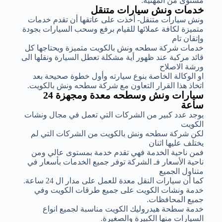
مستوى من المهنية.
خدمات ونش سيارات متنقل
ونش سيارات متنقل- أخذت على عاتقها أن تقدم خدمات
متميزة لكافة عملائها للقيام برفع وسحب السيارات بجودة
وإتقان تام
خدمات شركة سطحه ونش بالكويت متميزة ويحتاجها كل
قائد مركبة عند ظهور أية مشكلة تعطل السيارة ونقلها الى
ورشة الاصلاح
او الوكالة الخاصة بنوع سيارته وأول خطوة صحيحة بعد
اتخاذ هذا القرار التعاون مع شركة سطحه ونش بالكويت.
سيارات ونش وسطحه معدة ومجهزة 24
ساعة
يوجد عدد كبير من الشركات التي تعمل في مجال ونشات
الكويت
لكن شركة سطحه ونش بالكويت من الشركات التي لم
يختلف عليها اثنان
فمن ناحية الخدمة فهي تقدم خدمة بمستوى عالي ومن
ناحية الأسعار فـ الشركة توفر جميع الخدمات بأسعار في
متناول الجميع
كما أن سيارات النقل معدة للعمل على مدار ال 24 ساعة.
خدمة ونشات الكويت على جميع طرقات الكويت وفي
جميع المحافظات.
خدمة سطحة هيدروليك الكويت مناسبة لجميع انواع
السيارات منها الكبيرة والصغيرة.