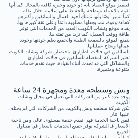
فيتميز موقع الصياد بأنه ذو جودة وخبرة كافية بالمجال كما أنها
تقوم بالاعتناء بسطحه والحفاظ على سلامته خلال نقله.
كما تتميز أيضًا بأنها تمتلك أجود العمال والسائقين وأكثرهم
كفاءة وقوة، مما يجعلها مطلوبة دائمًا وعلى ثقة كبيرها بها.
يقدم موقع ونشات الكويت العديد من الخدمات التي توفر
طاقة ووقت العميل، كما تزيد من ثقته بنا.
يتمتع الموقع بالسمعة الطيبة والجميع يعلم جودتها وجودة
عمالها ونجاح عملياتها.
للسائقين في حالات الطوارئ. باختصار، شركة ونشات الكويت
تعتبر الشركة المفضلة للسائقين في حالات الطوارئ
والمشاكل التي قد تحدث أثناء القيادة، حيث تقدم خدمات
متنوعة ومتميزة.
ونش وسطحه معدة ومجهزة 24 ساعة
يوجد عدد كبير من الشركات التي تعمل في مجال ونشات
الكويت
لكن شركة سطحه ونش بالكويت من الشركات التي لم يختلف
عليها اثنان
فمن ناحية الخدمة فهي تقدم خدمة بمستوى عالي ومن ناحية
الأسعار فـ الشركة توفر جميع الخدمات بأسعار في متناول
الجميع
كما أن سيارات النقل معدة للعمل على مدار ال 24 ساعة.