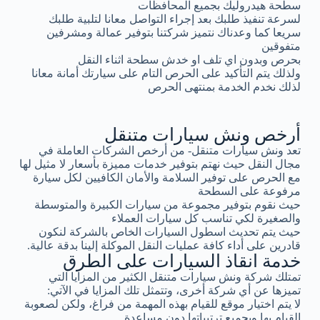
سطحة هيدروليك بجميع المحافظات
لسرعة تنفيذ طلبك بعد إجراء التواصل معانا لتلبية طلبك
سريعا كما وعدناك نتميز شركتنا بتوفير عمالة ومشرفين
متفوقين
بحرص وبدون اي تلف او خدش سطحة اثناء النقل
ولذلك يتم التأكيد على الحرص التام على سيارتك أمانة معانا
لذلك نخدم الخدمة بمنتهى الحرص
أرخص ونش سيارات متنقل
تعد ونش سيارات متنقل- من أرخص الشركات العاملة في
مجال النقل حيث نهتم بتوفير خدمات مميزة بأسعار لا مثيل لها
مع الحرص على توفير السلامة والأمان الكافيين لكل سيارة
مرفوعة على السطحة
حيث نقوم بتوفير مجموعة من سيارات الكبيرة والمتوسطة
والصغيرة لكي تناسب كل سيارات العملاء
حيث يتم تحديث اسطول السيارات الخاص بالشركة لنكون
قادرين على أداء كافة عمليات النقل الموكلة إلينا بدقة عالية.
خدمة انقاذ السيارات على الطرق
تمتلك شركة ونش سيارات متنقل الكثير من المزايا التي
تميزها عن أي شركة أخرى، وتتمثل تلك المزايا في الآتي:
لا يتم اختيار موقع للقيام بهذه المهمة من فراغ، ولكن لصعوبة
القيام بها وبجميع ترتيباتها دون مساعدة.