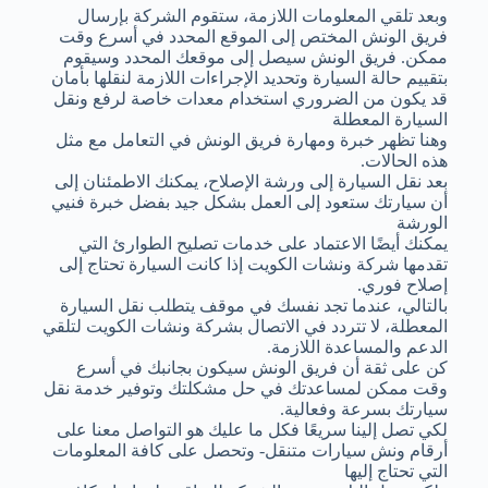
وبعد تلقي المعلومات اللازمة، ستقوم الشركة بإرسال
فريق الونش المختص إلى الموقع المحدد في أسرع وقت
ممكن. فريق الونش سيصل إلى موقعك المحدد وسيقوم
بتقييم حالة السيارة وتحديد الإجراءات اللازمة لنقلها بأمان
قد يكون من الضروري استخدام معدات خاصة لرفع ونقل
السيارة المعطلة
وهنا تظهر خبرة ومهارة فريق الونش في التعامل مع مثل
هذه الحالات.
بعد نقل السيارة إلى ورشة الإصلاح، يمكنك الاطمئنان إلى
أن سيارتك ستعود إلى العمل بشكل جيد بفضل خبرة فنيي
الورشة
يمكنك أيضًا الاعتماد على خدمات تصليح الطوارئ التي
تقدمها شركة ونشات الكويت إذا كانت السيارة تحتاج إلى
إصلاح فوري.
بالتالي، عندما تجد نفسك في موقف يتطلب نقل السيارة
المعطلة، لا تتردد في الاتصال بشركة ونشات الكويت لتلقي
الدعم والمساعدة اللازمة.
كن على ثقة أن فريق الونش سيكون بجانبك في أسرع
وقت ممكن لمساعدتك في حل مشكلتك وتوفير خدمة نقل
سيارتك بسرعة وفعالية.
لكي تصل إلينا سريعًا فكل ما عليك هو التواصل معنا على
أرقام ونش سيارات متنقل- وتحصل على كافة المعلومات
التي تحتاج إليها