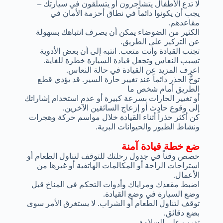
لا تدع الأطفال يتشاجرون أو يتسلقون في سيارتك –
يجب أن يكونوا دائماً في نطاق أحزمة الأمان في
مقاعدهم.
الكثير من الضوضاء يمكن أن يصرف انتباهك بسهولة
عن التركيز على الطريق.
تجنب القيادة وأنت متعب. انتبه إلى أن بعض الأدوية
تسبب النعاس وتجعل قيادة السيارة خطرة للغاية.
اعرف المزيد عن القيادة في حالة النعاس.
توخَّ الحذر دائماً عند تغيير حارة السير. قد يؤدي قطع
الطريق أمام شخص ما
أو تغيير الحارات بسرعة كبيرة أو عدم استخدام إشاراتك
إلى وقوع حادث أو إزعاج السائقين الآخرين.
كن أكثر حذراً أثناء القيادة خلال مواسم حركة وهجرات
ونشاط الطيور والحيوانات البرية.
ضع خطة قيادة آمنة
خصص وقتاً في جدول رحلتك للتوقف لتناول الطعام أو
استراحات الراحة أو المكالمات الهاتفية أو غيرها من
الأعمال.
اضبط مقعدك ومراياك وأدوات التحكم في المناخ قبل
وضع السيارة في وضع القيادة.
توقف لتناول الطعام أو الشراب. لا يستغرق الأمر سوى
بضع دقائق.
تدرب على السلامة