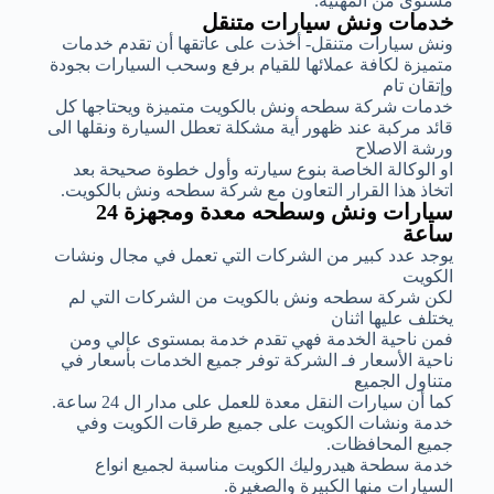
مستوى من المهنية.
خدمات ونش سيارات متنقل
ونش سيارات متنقل- أخذت على عاتقها أن تقدم خدمات
متميزة لكافة عملائها للقيام برفع وسحب السيارات بجودة
وإتقان تام
خدمات شركة سطحه ونش بالكويت متميزة ويحتاجها كل
قائد مركبة عند ظهور أية مشكلة تعطل السيارة ونقلها الى
ورشة الاصلاح
او الوكالة الخاصة بنوع سيارته وأول خطوة صحيحة بعد
اتخاذ هذا القرار التعاون مع شركة سطحه ونش بالكويت.
سيارات ونش وسطحه معدة ومجهزة 24
ساعة
يوجد عدد كبير من الشركات التي تعمل في مجال ونشات
الكويت
لكن شركة سطحه ونش بالكويت من الشركات التي لم
يختلف عليها اثنان
فمن ناحية الخدمة فهي تقدم خدمة بمستوى عالي ومن
ناحية الأسعار فـ الشركة توفر جميع الخدمات بأسعار في
متناول الجميع
كما أن سيارات النقل معدة للعمل على مدار ال 24 ساعة.
خدمة ونشات الكويت على جميع طرقات الكويت وفي
جميع المحافظات.
خدمة سطحة هيدروليك الكويت مناسبة لجميع انواع
السيارات منها الكبيرة والصغيرة.