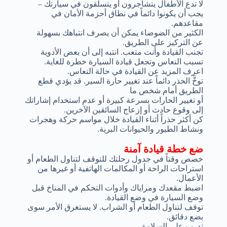
لا تدع الأطفال يتشاجرون أو يتسلقون في سيارتك –
يجب أن يكونوا دائماً في نطاق أحزمة الأمان في
مقاعدهم.
الكثير من الضوضاء يمكن أن يصرف انتباهك بسهولة
عن التركيز على الطريق.
تجنب القيادة وأنت متعب. انتبه إلى أن بعض الأدوية
تسبب النعاس وتجعل قيادة السيارة خطرة للغاية.
اعرف المزيد عن القيادة في حالة النعاس.
توخَّ الحذر دائماً عند تغيير حارة السير. قد يؤدي قطع
الطريق أمام شخص ما
أو تغيير الحارات بسرعة كبيرة أو عدم استخدام إشاراتك
إلى وقوع حادث أو إزعاج السائقين الآخرين.
كن أكثر حذراً أثناء القيادة خلال مواسم حركة وهجرات
ونشاط الطيور والحيوانات البرية.
ضع خطة قيادة آمنة
خصص وقتاً في جدول رحلتك للتوقف لتناول الطعام أو
استراحات الراحة أو المكالمات الهاتفية أو غيرها من
الأعمال.
اضبط مقعدك ومراياك وأدوات التحكم في المناخ قبل
وضع السيارة في وضع القيادة.
توقف لتناول الطعام أو الشراب. لا يستغرق الأمر سوى
بضع دقائق.
تدرب على السلامة