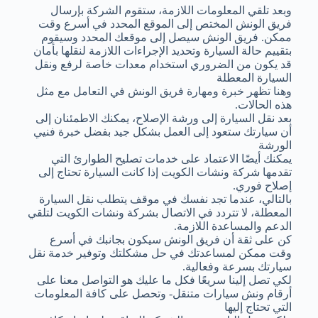
وبعد تلقي المعلومات اللازمة، ستقوم الشركة بإرسال
فريق الونش المختص إلى الموقع المحدد في أسرع وقت
ممكن. فريق الونش سيصل إلى موقعك المحدد وسيقوم
بتقييم حالة السيارة وتحديد الإجراءات اللازمة لنقلها بأمان
قد يكون من الضروري استخدام معدات خاصة لرفع ونقل
السيارة المعطلة
وهنا تظهر خبرة ومهارة فريق الونش في التعامل مع مثل
هذه الحالات.
بعد نقل السيارة إلى ورشة الإصلاح، يمكنك الاطمئنان إلى
أن سيارتك ستعود إلى العمل بشكل جيد بفضل خبرة فنيي
الورشة
يمكنك أيضًا الاعتماد على خدمات تصليح الطوارئ التي
تقدمها شركة ونشات الكويت إذا كانت السيارة تحتاج إلى
إصلاح فوري.
بالتالي، عندما تجد نفسك في موقف يتطلب نقل السيارة
المعطلة، لا تتردد في الاتصال بشركة ونشات الكويت لتلقي
الدعم والمساعدة اللازمة.
كن على ثقة أن فريق الونش سيكون بجانبك في أسرع
وقت ممكن لمساعدتك في حل مشكلتك وتوفير خدمة نقل
سيارتك بسرعة وفعالية.
لكي تصل إلينا سريعًا فكل ما عليك هو التواصل معنا على
أرقام ونش سيارات متنقل- وتحصل على كافة المعلومات
التي تحتاج إليها