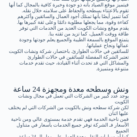
فيتميز موقع الصياد بأنه ذو جودة وخبرة كافية بالمجال كما أنها
تقوم بالاعتناء بسطحه والحفاظ على سلامته خلال نقله.
كما تتميز أيضًا بأنها تمتلك أجود العمال والسائقين وأكثرهم
كفاءة وقوة، مما يجعلها مطلوبة دائمًا وعلى ثقة كبيرها بها.
يقدم موقع ونشات الكويت العديد من الخدمات التي توفر
طاقة ووقت العميل، كما تزيد من ثقته بنا.
يتمتع الموقع بالسمعة الطيبة والجميع يعلم جودتها وجودة
عمالها ونجاح عملياتها.
للسائقين في حالات الطوارئ. باختصار، شركة ونشات الكويت
تعتبر الشركة المفضلة للسائقين في حالات الطوارئ
والمشاكل التي قد تحدث أثناء القيادة، حيث تقدم خدمات
متنوعة ومتميزة.
ونش وسطحه معدة ومجهزة 24 ساعة
يوجد عدد كبير من الشركات التي تعمل في مجال ونشات
الكويت
لكن شركة سطحه ونش بالكويت من الشركات التي لم يختلف
عليها اثنان
فمن ناحية الخدمة فهي تقدم خدمة بمستوى عالي ومن ناحية
الأسعار فـ الشركة توفر جميع الخدمات بأسعار في متناول
الجميع
كما أن سيارات النقل معدة للعمل على مدار ال 24 ساعة.