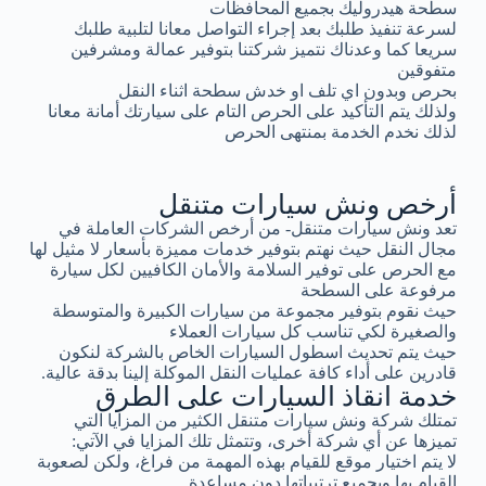
سطحة هيدروليك بجميع المحافظات
لسرعة تنفيذ طلبك بعد إجراء التواصل معانا لتلبية طلبك
سريعا كما وعدناك نتميز شركتنا بتوفير عمالة ومشرفين
متفوقين
بحرص وبدون اي تلف او خدش سطحة اثناء النقل
ولذلك يتم التأكيد على الحرص التام على سيارتك أمانة معانا
لذلك نخدم الخدمة بمنتهى الحرص
أرخص ونش سيارات متنقل
تعد ونش سيارات متنقل- من أرخص الشركات العاملة في
مجال النقل حيث نهتم بتوفير خدمات مميزة بأسعار لا مثيل لها
مع الحرص على توفير السلامة والأمان الكافيين لكل سيارة
مرفوعة على السطحة
حيث نقوم بتوفير مجموعة من سيارات الكبيرة والمتوسطة
والصغيرة لكي تناسب كل سيارات العملاء
حيث يتم تحديث اسطول السيارات الخاص بالشركة لنكون
قادرين على أداء كافة عمليات النقل الموكلة إلينا بدقة عالية.
خدمة انقاذ السيارات على الطرق
تمتلك شركة ونش سيارات متنقل الكثير من المزايا التي
تميزها عن أي شركة أخرى، وتتمثل تلك المزايا في الآتي:
لا يتم اختيار موقع للقيام بهذه المهمة من فراغ، ولكن لصعوبة
القيام بها وبجميع ترتيباتها دون مساعدة.