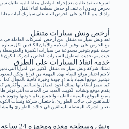
لسرعة تنفيذ طلبك بعد إجراء التواصل معانا لتلبية طلبك سر
بحرص وبدون اي تلف او خدش سطحة اثناء النقل
ولذلك يتم التأكيد على الحرص التام على سيارتك أمانة معانا
أرخص ونش سيارات متنقل
تعد ونش سيارات متنقل- من أرخص الشركات العاملة في مجال
مع الحرص على توفير السلامة والأمان الكافيين لكل سيار
حيث نقوم بتوفير مجموعة من سيارات الكبيرة والمتوسطة و
حيث يتم تحديث اسطول السيارات الخاص بالشركة لنكون قادرين
خدمة انقاذ السيارات على الطرق
تمتلك شركة ونش سيارات متنقل الكثير من المزايا التي تميزه
لا يتم اختيار موقع للقيام بهذه المهمة من فراغ، ولكن لصعوبة 
فيتميز موقع الصياد بأنه ذو جودة وخبرة كافية بالمجال كما أ
كما تتميز أيضًا بأنها تمتلك أجود العمال والسائقين وأكثرهم كف
يقدم موقع ونشات الكويت العديد من الخدمات التي توفر طاقة
يتمتع الموقع بالسمعة الطيبة والجميع يعلم جودتها وجودة عمال
للسائقين في حالات الطوارئ. باختصار، شركة ونشات الكوي
تعتبر الشركة المفضلة للسائقين في حالات الطوارئ والمشاك
ونش وسطحه معدة ومجهزة 24 ساعة