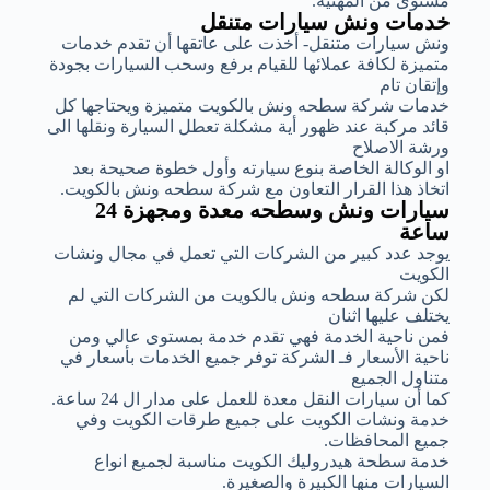
مستوى من المهنية.
خدمات ونش سيارات متنقل
ونش سيارات متنقل- أخذت على عاتقها أن تقدم خدمات
متميزة لكافة عملائها للقيام برفع وسحب السيارات بجودة
وإتقان تام
خدمات شركة سطحه ونش بالكويت متميزة ويحتاجها كل
قائد مركبة عند ظهور أية مشكلة تعطل السيارة ونقلها الى
ورشة الاصلاح
او الوكالة الخاصة بنوع سيارته وأول خطوة صحيحة بعد
اتخاذ هذا القرار التعاون مع شركة سطحه ونش بالكويت.
سيارات ونش وسطحه معدة ومجهزة 24
ساعة
يوجد عدد كبير من الشركات التي تعمل في مجال ونشات
الكويت
لكن شركة سطحه ونش بالكويت من الشركات التي لم
يختلف عليها اثنان
فمن ناحية الخدمة فهي تقدم خدمة بمستوى عالي ومن
ناحية الأسعار فـ الشركة توفر جميع الخدمات بأسعار في
متناول الجميع
كما أن سيارات النقل معدة للعمل على مدار ال 24 ساعة.
خدمة ونشات الكويت على جميع طرقات الكويت وفي
جميع المحافظات.
خدمة سطحة هيدروليك الكويت مناسبة لجميع انواع
السيارات منها الكبيرة والصغيرة.