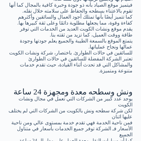
فيتميز موقع الصياد بأنه ذو جودة وخبرة كافية بالمجال كما أنها
تقوم بالاعتناء بسطحه والحفاظ على سلامته خلال نقله.
كما تتميز أيضًا بأنها تمتلك أجود العمال والسائقين وأكثرهم
كفاءة وقوة، مما يجعلها مطلوبة دائمًا وعلى ثقة كبيرها بها.
يقدم موقع ونشات الكويت العديد من الخدمات التي توفر
طاقة ووقت العميل، كما تزيد من ثقته بنا.
يتمتع الموقع بالسمعة الطيبة والجميع يعلم جودتها وجودة
عمالها ونجاح عملياتها.
للسائقين في حالات الطوارئ. باختصار، شركة ونشات الكويت
تعتبر الشركة المفضلة للسائقين في حالات الطوارئ
والمشاكل التي قد تحدث أثناء القيادة، حيث تقدم خدمات
متنوعة ومتميزة.
ونش وسطحه معدة ومجهزة 24 ساعة
يوجد عدد كبير من الشركات التي تعمل في مجال ونشات
الكويت
لكن شركة سطحه ونش بالكويت من الشركات التي لم يختلف
عليها اثنان
فمن ناحية الخدمة فهي تقدم خدمة بمستوى عالي ومن ناحية
الأسعار فـ الشركة توفر جميع الخدمات بأسعار في متناول
الجميع
كما أن سيارات النقل معدة للعمل على مدار ال 24 ساعة.