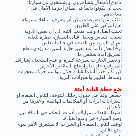
لا تدع الأطفال يتشاجرون أو يتسلقون في سيارتك –
يجب أن يكونوا دائماً في نطاق أحزمة الأمان في
مقاعدهم.
الكثير من الضوضاء يمكن أن يصرف انتباهك بسهولة
عن التركيز على الطريق.
تجنب القيادة وأنت متعب. انتبه إلى أن بعض الأدوية
تسبب النعاس وتجعل قيادة السيارة خطرة للغاية.
اعرف المزيد عن القيادة في حالة النعاس.
توخَّ الحذر دائماً عند تغيير حارة السير. قد يؤدي قطع
الطريق أمام شخص ما
أو تغيير الحارات بسرعة كبيرة أو عدم استخدام إشاراتك
إلى وقوع حادث أو إزعاج السائقين الآخرين.
كن أكثر حذراً أثناء القيادة خلال مواسم حركة وهجرات
ونشاط الطيور والحيوانات البرية.
ضع خطة قيادة آمنة
خصص وقتاً في جدول رحلتك للتوقف لتناول الطعام أو
استراحات الراحة أو المكالمات الهاتفية أو غيرها من
الأعمال.
اضبط مقعدك ومراياك وأدوات التحكم في المناخ قبل
وضع السيارة في وضع القيادة.
توقف لتناول الطعام أو الشراب. لا يستغرق الأمر سوى
بضع دقائق.
تدرب على السلامة