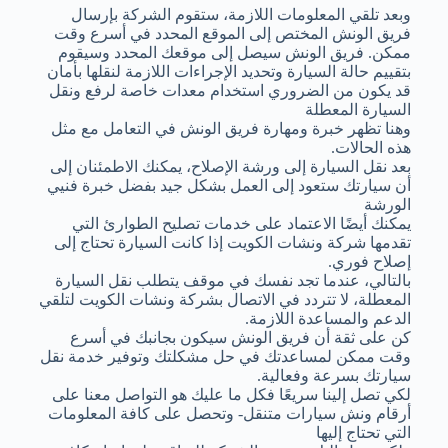
وبعد تلقي المعلومات اللازمة، ستقوم الشركة بإرسال
فريق الونش المختص إلى الموقع المحدد في أسرع وقت
ممكن. فريق الونش سيصل إلى موقعك المحدد وسيقوم
بتقييم حالة السيارة وتحديد الإجراءات اللازمة لنقلها بأمان
قد يكون من الضروري استخدام معدات خاصة لرفع ونقل
السيارة المعطلة
وهنا تظهر خبرة ومهارة فريق الونش في التعامل مع مثل
هذه الحالات.
بعد نقل السيارة إلى ورشة الإصلاح، يمكنك الاطمئنان إلى
أن سيارتك ستعود إلى العمل بشكل جيد بفضل خبرة فنيي
الورشة
يمكنك أيضًا الاعتماد على خدمات تصليح الطوارئ التي
تقدمها شركة ونشات الكويت إذا كانت السيارة تحتاج إلى
إصلاح فوري.
بالتالي، عندما تجد نفسك في موقف يتطلب نقل السيارة
المعطلة، لا تتردد في الاتصال بشركة ونشات الكويت لتلقي
الدعم والمساعدة اللازمة.
كن على ثقة أن فريق الونش سيكون بجانبك في أسرع
وقت ممكن لمساعدتك في حل مشكلتك وتوفير خدمة نقل
سيارتك بسرعة وفعالية.
لكي تصل إلينا سريعًا فكل ما عليك هو التواصل معنا على
أرقام ونش سيارات متنقل- وتحصل على كافة المعلومات
التي تحتاج إليها