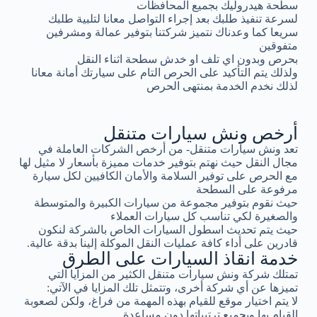
سطحة هيدروليك بجميع المحافظات
لسرعة تنفيذ طلبك بعد إجراء التواصل معانا لتلبية طلبك
سريعا كما وعدناك نتميز شركتنا بتوفير عمالة ومشرفين
متفوقين
بحرص وبدون اي تلف او خدش سطحة اثناء النقل
ولذلك يتم التأكيد على الحرص التام على سيارتك أمانة معانا
لذلك نخدم الخدمة بمنتهى الحرص
أرخص ونش سيارات متنقل
تعد ونش سيارات متنقل- من أرخص الشركات العاملة في
مجال النقل حيث نهتم بتوفير خدمات مميزة بأسعار لا مثيل لها
مع الحرص على توفير السلامة والأمان الكافيين لكل سيارة
مرفوعة على السطحة
حيث نقوم بتوفير مجموعة من سيارات الكبيرة والمتوسطة
والصغيرة لكي تناسب كل سيارات العملاء
حيث يتم تحديث اسطول السيارات الخاص بالشركة لنكون
قادرين على أداء كافة عمليات النقل الموكلة إلينا بدقة عالية.
خدمة انقاذ السيارات على الطرق
تمتلك شركة ونش سيارات متنقل الكثير من المزايا التي
تميزها عن أي شركة أخرى، وتتمثل تلك المزايا في الآتي:
لا يتم اختيار موقع للقيام بهذه المهمة من فراغ، ولكن لصعوبة
القيام بها وبجميع ترتيباتها دون مساعدة.