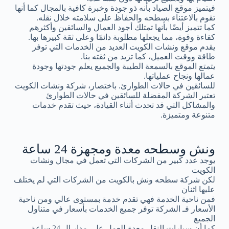
فيتميز موقع الصياد بأنه ذو جودة وخبرة كافية بالمجال كما أنها
تقوم بالاعتناء بسطحه والحفاظ على سلامته خلال نقله.
كما تتميز أيضًا بأنها تمتلك أجود العمال والسائقين وأكثرهم
كفاءة وقوة، مما يجعلها مطلوبة دائمًا وعلى ثقة كبيرها بها.
يقدم موقع ونشات الكويت العديد من الخدمات التي توفر
طاقة ووقت العميل، كما تزيد من ثقته بنا.
يتمتع الموقع بالسمعة الطيبة والجميع يعلم جودتها وجودة
عمالها ونجاح عملياتها.
للسائقين في حالات الطوارئ. باختصار، شركة ونشات الكويت
تعتبر الشركة المفضلة للسائقين في حالات الطوارئ
والمشاكل التي قد تحدث أثناء القيادة، حيث تقدم خدمات
متنوعة ومتميزة.
ونش وسطحه معدة ومجهزة 24 ساعة
يوجد عدد كبير من الشركات التي تعمل في مجال ونشات
الكويت
لكن شركة سطحه ونش بالكويت من الشركات التي لم يختلف
عليها اثنان
فمن ناحية الخدمة فهي تقدم خدمة بمستوى عالي ومن ناحية
الأسعار فـ الشركة توفر جميع الخدمات بأسعار في متناول
الجميع
كما أن سيارات النقل معدة للعمل على مدار ال 24 ساعة.