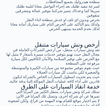
سطحة هيدروليك بجميع المحافظات
لسرعة تنفيذ طلبك بعد إجراء التواصل معانا لتلبية طلبك
سريعا كما وعدناك نتميز شركتنا بتوفير عمالة ومشرفين
متفوقين
بحرص وبدون اي تلف او خدش سطحة اثناء النقل
ولذلك يتم التأكيد على الحرص التام على سيارتك أمانة معانا
لذلك نخدم الخدمة بمنتهى الحرص
أرخص ونش سيارات متنقل
تعد ونش سيارات متنقل- من أرخص الشركات العاملة في
مجال النقل حيث نهتم بتوفير خدمات مميزة بأسعار لا مثيل لها
مع الحرص على توفير السلامة والأمان الكافيين لكل سيارة
مرفوعة على السطحة
حيث نقوم بتوفير مجموعة من سيارات الكبيرة والمتوسطة
والصغيرة لكي تناسب كل سيارات العملاء
حيث يتم تحديث اسطول السيارات الخاص بالشركة لنكون
قادرين على أداء كافة عمليات النقل الموكلة إلينا بدقة عالية.
خدمة انقاذ السيارات على الطرق
تمتلك شركة ونش سيارات متنقل الكثير من المزايا التي
تميزها عن أي شركة أخرى، وتتمثل تلك المزايا في الآتي:
لا يتم اختيار موقع للقيام بهذه المهمة من فراغ، ولكن لصعوبة
القيام بها وبجميع ترتيباتها دون مساعدة.