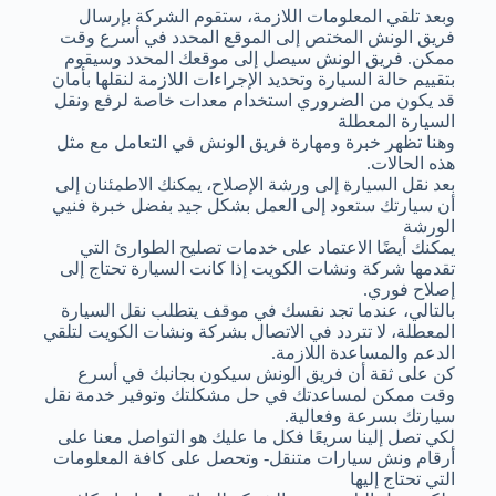
وبعد تلقي المعلومات اللازمة، ستقوم الشركة بإرسال
فريق الونش المختص إلى الموقع المحدد في أسرع وقت
ممكن. فريق الونش سيصل إلى موقعك المحدد وسيقوم
بتقييم حالة السيارة وتحديد الإجراءات اللازمة لنقلها بأمان
قد يكون من الضروري استخدام معدات خاصة لرفع ونقل
السيارة المعطلة
وهنا تظهر خبرة ومهارة فريق الونش في التعامل مع مثل
هذه الحالات.
بعد نقل السيارة إلى ورشة الإصلاح، يمكنك الاطمئنان إلى
أن سيارتك ستعود إلى العمل بشكل جيد بفضل خبرة فنيي
الورشة
يمكنك أيضًا الاعتماد على خدمات تصليح الطوارئ التي
تقدمها شركة ونشات الكويت إذا كانت السيارة تحتاج إلى
إصلاح فوري.
بالتالي، عندما تجد نفسك في موقف يتطلب نقل السيارة
المعطلة، لا تتردد في الاتصال بشركة ونشات الكويت لتلقي
الدعم والمساعدة اللازمة.
كن على ثقة أن فريق الونش سيكون بجانبك في أسرع
وقت ممكن لمساعدتك في حل مشكلتك وتوفير خدمة نقل
سيارتك بسرعة وفعالية.
لكي تصل إلينا سريعًا فكل ما عليك هو التواصل معنا على
أرقام ونش سيارات متنقل- وتحصل على كافة المعلومات
التي تحتاج إليها