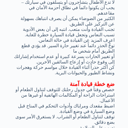
لا تدع الأطفال يتشاجرون أو يتسلقون في سيارتك –
يجب أن يكونوا دائماً في نطاق أحزمة الأمان في
مقاعدهم.
الكثير من الضوضاء يمكن أن يصرف انتباهك بسهولة
عن التركيز على الطريق.
تجنب القيادة وأنت متعب. انتبه إلى أن بعض الأدوية
تسبب النعاس وتجعل قيادة السيارة خطرة للغاية.
اعرف المزيد عن القيادة في حالة النعاس.
توخَّ الحذر دائماً عند تغيير حارة السير. قد يؤدي قطع
الطريق أمام شخص ما
أو تغيير الحارات بسرعة كبيرة أو عدم استخدام إشاراتك
إلى وقوع حادث أو إزعاج السائقين الآخرين.
كن أكثر حذراً أثناء القيادة خلال مواسم حركة وهجرات
ونشاط الطيور والحيوانات البرية.
ضع خطة قيادة آمنة
خصص وقتاً في جدول رحلتك للتوقف لتناول الطعام أو
استراحات الراحة أو المكالمات الهاتفية أو غيرها من
الأعمال.
اضبط مقعدك ومراياك وأدوات التحكم في المناخ قبل
وضع السيارة في وضع القيادة.
توقف لتناول الطعام أو الشراب. لا يستغرق الأمر سوى
بضع دقائق.
تدرب على السلامة