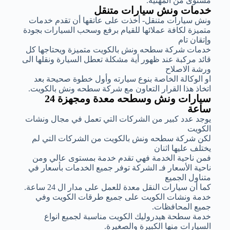
مستوى من المهنية.
خدمات ونش سيارات متنقل
ونش سيارات متنقل- أخذت على عاتقها أن تقدم خدمات
متميزة لكافة عملائها للقيام برفع وسحب السيارات بجودة
وإتقان تام
خدمات شركة سطحه ونش بالكويت متميزة ويحتاجها كل
قائد مركبة عند ظهور أية مشكلة تعطل السيارة ونقلها الى
ورشة الاصلاح
او الوكالة الخاصة بنوع سيارته وأول خطوة صحيحة بعد
اتخاذ هذا القرار التعاون مع شركة سطحه ونش بالكويت.
سيارات ونش وسطحه معدة ومجهزة 24
ساعة
يوجد عدد كبير من الشركات التي تعمل في مجال ونشات
الكويت
لكن شركة سطحه ونش بالكويت من الشركات التي لم
يختلف عليها اثنان
فمن ناحية الخدمة فهي تقدم خدمة بمستوى عالي ومن
ناحية الأسعار فـ الشركة توفر جميع الخدمات بأسعار في
متناول الجميع
كما أن سيارات النقل معدة للعمل على مدار ال 24 ساعة.
خدمة ونشات الكويت على جميع طرقات الكويت وفي
جميع المحافظات.
خدمة سطحة هيدروليك الكويت مناسبة لجميع انواع
السيارات منها الكبيرة والصغيرة.