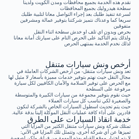
نقدم هذه الخدمة بجميع محافظات ومدن الكويت ولدينا
سطحة هيدروليك بجميع المحافظات
لسرعة تنفيذ طلبك بعد إجراء التواصل معانا لتلبية طلبك
سريعا كما وعدناك نتميز شركتنا بتوفير عمالة ومشرفين
متفوقين
بحرص وبدون اي تلف او خدش سطحة اثناء النقل
ولذلك يتم التأكيد على الحرص التام على سيارتك أمانة معانا
لذلك نخدم الخدمة بمنتهى الحرص
أرخص ونش سيارات متنقل
تعد ونش سيارات متنقل- من أرخص الشركات العاملة في
مجال النقل حيث نهتم بتوفير خدمات مميزة بأسعار لا مثيل لها
مع الحرص على توفير السلامة والأمان الكافيين لكل سيارة
مرفوعة على السطحة
حيث نقوم بتوفير مجموعة من سيارات الكبيرة والمتوسطة
والصغيرة لكي تناسب كل سيارات العملاء
حيث يتم تحديث اسطول السيارات الخاص بالشركة لنكون
قادرين على أداء كافة عمليات النقل الموكلة إلينا بدقة عالية.
خدمة انقاذ السيارات على الطرق
تمتلك شركة ونش سيارات متنقل الكثير من المزايا التي
تميزها عن أي شركة أخرى، وتتمثل تلك المزايا في الآتي:
لا يتم اختيار موقع للقيام بهذه المهمة من فراغ، ولكن لصعوبة