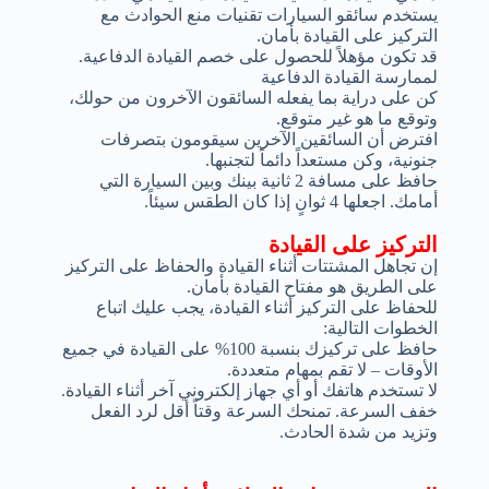
يستخدم سائقو السيارات تقنيات منع الحوادث مع
التركيز على القيادة بأمان.
قد تكون مؤهلاً للحصول على خصم القيادة الدفاعية.
لممارسة القيادة الدفاعية
كن على دراية بما يفعله السائقون الآخرون من حولك،
وتوقع ما هو غير متوقع.
افترض أن السائقين الآخرين سيقومون بتصرفات
جنونية، وكن مستعداً دائماً لتجنبها.
حافظ على مسافة 2 ثانية بينك وبين السيارة التي
أمامك. اجعلها 4 ثوانٍ إذا كان الطقس سيئاً.
التركيز على القيادة
إن تجاهل المشتتات أثناء القيادة والحفاظ على التركيز
على الطريق هو مفتاح القيادة بأمان.
للحفاظ على التركيز أثناء القيادة، يجب عليك اتباع
الخطوات التالية:
حافظ على تركيزك بنسبة 100% على القيادة في جميع
الأوقات – لا تقم بمهام متعددة.
لا تستخدم هاتفك أو أي جهاز إلكتروني آخر أثناء القيادة.
خفف السرعة. تمنحك السرعة وقتاً أقل لرد الفعل
وتزيد من شدة الحادث.