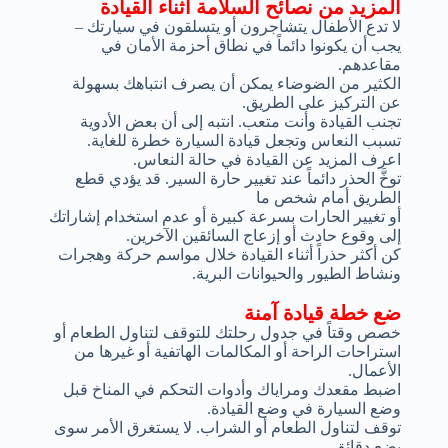
المزيد من نصائح السلامة أثناء القيادة
لا تدع الأطفال يتشاجرون أو يتسلقون في سيارتك –
يجب أن يكونوا دائماً في نطاق أحزمة الأمان في
مقاعدهم.
الكثير من الضوضاء يمكن أن يصرف انتباهك بسهولة
عن التركيز على الطريق.
تجنب القيادة وأنت متعب. انتبه إلى أن بعض الأدوية
تسبب النعاس وتجعل قيادة السيارة خطرة للغاية.
اعرف المزيد عن القيادة في حالة النعاس.
توخَّ الحذر دائماً عند تغيير حارة السير. قد يؤدي قطع
الطريق أمام شخص ما
أو تغيير الحارات بسرعة كبيرة أو عدم استخدام إشاراتك
إلى وقوع حادث أو إزعاج السائقين الآخرين.
كن أكثر حذراً أثناء القيادة خلال مواسم حركة وهجرات
ونشاط الطيور والحيوانات البرية.
ضع خطة قيادة آمنة
خصص وقتاً في جدول رحلتك للتوقف لتناول الطعام أو
استراحات الراحة أو المكالمات الهاتفية أو غيرها من
الأعمال.
اضبط مقعدك ومراياك وأدوات التحكم في المناخ قبل
وضع السيارة في وضع القيادة.
توقف لتناول الطعام أو الشراب. لا يستغرق الأمر سوى
بضع دقائق.