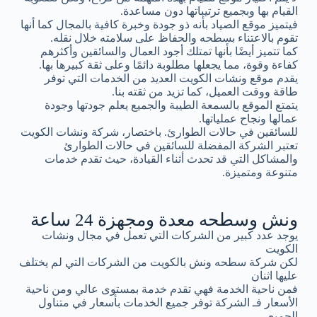
القيام بها وبجميع ترتيباتها دون مساعدة.
فيتميز موقع الصياد بأنه ذو جودة وخبرة كافية بالمجال كما أنها
تقوم بالاعتناء بسطحه والحفاظ على سلامته خلال نقله.
كما تتميز أيضًا بأنها تمتلك أجود العمال والسائقين وأكثرهم
كفاءة وقوة، مما يجعلها مطلوبة دائمًا وعلى ثقة كبيرها بها.
يقدم موقع ونشات الكويت العديد من الخدمات التي توفر
طاقة ووقت العميل، كما تزيد من ثقته بنا.
يتمتع الموقع بالسمعة الطيبة والجميع يعلم جودتها وجودة
عمالها ونجاح عملياتها.
للسائقين في حالات الطوارئ. باختصار، شركة ونشات الكويت
تعتبر الشركة المفضلة للسائقين في حالات الطوارئ
والمشاكل التي قد تحدث أثناء القيادة، حيث تقدم خدمات
متنوعة ومتميزة.
ونش وسطحه معدة ومجهزة 24 ساعة
يوجد عدد كبير من الشركات التي تعمل في مجال ونشات
الكويت
لكن شركة سطحه ونش بالكويت من الشركات التي لم يختلف
عليها اثنان
فمن ناحية الخدمة فهي تقدم خدمة بمستوى عالي ومن ناحية
الأسعار فـ الشركة توفر جميع الخدمات بأسعار في متناول
الجميع