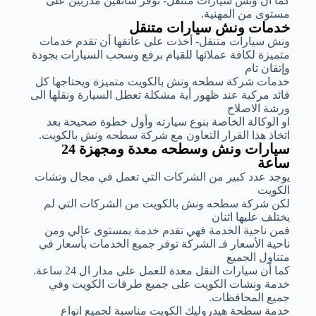
كما أن ونش سيارات متنقل- توفر سائقين مدربين على
مستوى من المهنية.
خدمات ونش سيارات متنقل
ونش سيارات متنقل- أخذت على عاتقها أن تقدم خدمات
متميزة لكافة عملائها للقيام برفع وسحب السيارات بجودة
وإتقان تام
خدمات شركة سطحه ونش بالكويت متميزة ويحتاجها كل
قائد مركبة عند ظهور أية مشكلة تعطل السيارة ونقلها الى
ورشة الاصلاح
او الوكالة الخاصة بنوع سيارته وأول خطوة صحيحة بعد
اتخاذ هذا القرار التعاون مع شركة سطحه ونش بالكويت.
سيارات ونش وسطحه معدة ومجهزة 24
ساعة
يوجد عدد كبير من الشركات التي تعمل في مجال ونشات
الكويت
لكن شركة سطحه ونش بالكويت من الشركات التي لم
يختلف عليها اثنان
فمن ناحية الخدمة فهي تقدم خدمة بمستوى عالي ومن
ناحية الأسعار فـ الشركة توفر جميع الخدمات بأسعار في
متناول الجميع
كما أن سيارات النقل معدة للعمل على مدار ال 24 ساعة.
خدمة ونشات الكويت على جميع طرقات الكويت وفي
جميع المحافظات.
خدمة سطحة هيدروليك الكويت مناسبة لجميع انواع