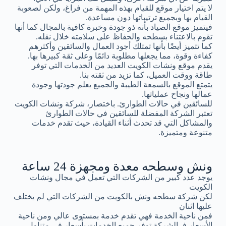
لا يتم اختيار موقع للقيام بهذه المهمة من فراغ، ولكن لصعوبة
القيام بها وبجميع ترتيباتها دون مساعدة.
فيتميز موقع الصياد بأنه ذو جودة وخبرة كافية بالمجال كما أنها
تقوم بالاعتناء بسطحه والحفاظ على سلامته خلال نقله.
كما تتميز أيضًا بأنها تمتلك أجود العمال والسائقين وأكثرهم
كفاءة وقوة، مما يجعلها مطلوبة دائمًا وعلى ثقة كبيرها بها.
يقدم موقع ونشات الكويت العديد من الخدمات التي توفر
طاقة ووقت العميل، كما تزيد من ثقته بنا.
يتمتع الموقع بالسمعة الطيبة والجميع يعلم جودتها وجودة
عمالها ونجاح عملياتها.
للسائقين في حالات الطوارئ. باختصار، شركة ونشات الكويت
تعتبر الشركة المفضلة للسائقين في حالات الطوارئ
والمشاكل التي قد تحدث أثناء القيادة، حيث تقدم خدمات
متنوعة ومتميزة.
ونش وسطحه معدة ومجهزة 24 ساعة
يوجد عدد كبير من الشركات التي تعمل في مجال ونشات
الكويت
لكن شركة سطحه ونش بالكويت من الشركات التي لم يختلف
عليها اثنان
فمن ناحية الخدمة فهي تقدم خدمة بمستوى عالي ومن ناحية
الأسعار فـ الشركة توفر جميع الخدمات بأسعار في متناول