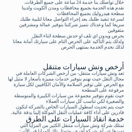
خلال تواصلك بنا خدمة 24 ساعة على جميع الطرقات.
نقدم هذه الخدمة بجميع محافظات ومدن الكويت ولدينا
سطحة هيدروليك بجميع المحافظات
لسرعة تنفيذ طلبك بعد إجراء التواصل معانا لتلبية طلبك
سريعا كما وعدناك نتميز شركتنا بتوفير عمالة ومشرفين
متفوقين
بحرص وبدون اي تلف او خدش سطحة اثناء النقل
ولذلك يتم التأكيد على الحرص التام على سيارتك أمانة معانا
لذلك نخدم الخدمة بمنتهى الحرص
أرخص ونش سيارات متنقل
تعد ونش سيارات متنقل- من أرخص الشركات العاملة في
مجال النقل حيث نهتم بتوفير خدمات مميزة بأسعار لا مثيل لها
مع الحرص على توفير السلامة والأمان الكافيين لكل سيارة
مرفوعة على السطحة
حيث نقوم بتوفير مجموعة من سيارات الكبيرة والمتوسطة
والصغيرة لكي تناسب كل سيارات العملاء
حيث يتم تحديث اسطول السيارات الخاص بالشركة لنكون
قادرين على أداء كافة عمليات النقل الموكلة إلينا بدقة عالية.
خدمة انقاذ السيارات على الطرق
تمتلك شركة ونش سيارات متنقل الكثير من المزايا التي
تميزها عن أي شركة أخرى، وتتمثل تلك المزايا في الآتي: