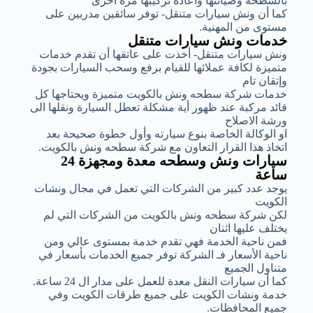
بالسطحة وصيانتها واعادة تركيبها مرة أخرى
كما أن ونش سيارات متنقل- توفر سائقين مدربين على
مستوى من المهنية.
خدمات ونش سيارات متنقل
ونش سيارات متنقل- أخذت على عاتقها أن تقدم خدمات
متميزة لكافة عملائها للقيام برفع وسحب السيارات بجودة
وإتقان تام
خدمات شركة سطحه ونش بالكويت متميزة ويحتاجها كل
قائد مركبة عند ظهور أية مشكلة تعطل السيارة ونقلها الى
ورشة الاصلاح
او الوكالة الخاصة بنوع سيارته وأول خطوة صحيحة بعد
اتخاذ هذا القرار التعاون مع شركة سطحه ونش بالكويت.
سيارات ونش وسطحه معدة ومجهزة 24
ساعة
يوجد عدد كبير من الشركات التي تعمل في مجال ونشات
الكويت
لكن شركة سطحه ونش بالكويت من الشركات التي لم
يختلف عليها اثنان
فمن ناحية الخدمة فهي تقدم خدمة بمستوى عالي ومن
ناحية الأسعار فـ الشركة توفر جميع الخدمات بأسعار في
متناول الجميع
كما أن سيارات النقل معدة للعمل على مدار ال 24 ساعة.
خدمة ونشات الكويت على جميع طرقات الكويت وفي
جميع المحافظات.