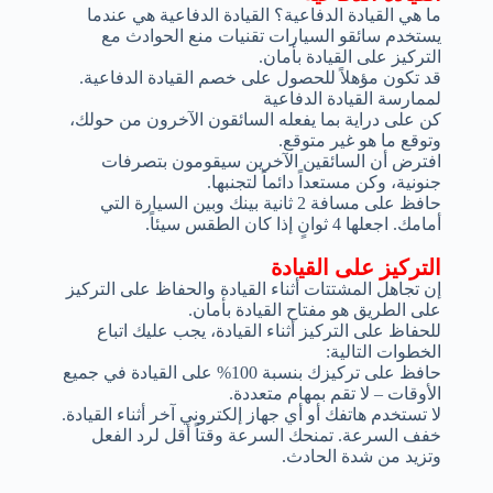
ما هي القيادة الدفاعية؟ القيادة الدفاعية هي عندما
يستخدم سائقو السيارات تقنيات منع الحوادث مع
التركيز على القيادة بأمان.
قد تكون مؤهلاً للحصول على خصم القيادة الدفاعية.
لممارسة القيادة الدفاعية
كن على دراية بما يفعله السائقون الآخرون من حولك،
وتوقع ما هو غير متوقع.
افترض أن السائقين الآخرين سيقومون بتصرفات
جنونية، وكن مستعداً دائماً لتجنبها.
حافظ على مسافة 2 ثانية بينك وبين السيارة التي
أمامك. اجعلها 4 ثوانٍ إذا كان الطقس سيئاً.
التركيز على القيادة
إن تجاهل المشتتات أثناء القيادة والحفاظ على التركيز
على الطريق هو مفتاح القيادة بأمان.
للحفاظ على التركيز أثناء القيادة، يجب عليك اتباع
الخطوات التالية:
حافظ على تركيزك بنسبة 100% على القيادة في جميع
الأوقات – لا تقم بمهام متعددة.
لا تستخدم هاتفك أو أي جهاز إلكتروني آخر أثناء القيادة.
خفف السرعة. تمنحك السرعة وقتاً أقل لرد الفعل
وتزيد من شدة الحادث.