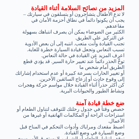
المزيد من نصائح السلامة أثناء القيادة
لا تدع الأطفال يتشاجرون أو يتسلقون في سيارتك –
يجب أن يكونوا دائماً في نطاق أحزمة الأمان في
مقاعدهم.
الكثير من الضوضاء يمكن أن يصرف انتباهك بسهولة
عن التركيز على الطريق.
تجنب القيادة وأنت متعب. انتبه إلى أن بعض الأدوية
تسبب النعاس وتجعل قيادة السيارة خطرة للغاية.
اعرف المزيد عن القيادة في حالة النعاس.
توخَّ الحذر دائماً عند تغيير حارة السير. قد يؤدي قطع
الطريق أمام شخص ما
أو تغيير الحارات بسرعة كبيرة أو عدم استخدام إشاراتك
إلى وقوع حادث أو إزعاج السائقين الآخرين.
كن أكثر حذراً أثناء القيادة خلال مواسم حركة وهجرات
ونشاط الطيور والحيوانات البرية.
ضع خطة قيادة آمنة
خصص وقتاً في جدول رحلتك للتوقف لتناول الطعام أو
استراحات الراحة أو المكالمات الهاتفية أو غيرها من
الأعمال.
اضبط مقعدك ومراياك وأدوات التحكم في المناخ قبل
وضع السيارة في وضع القيادة.
توقف لتناول الطعام أو الشراب. لا يستغرق الأمر سوى