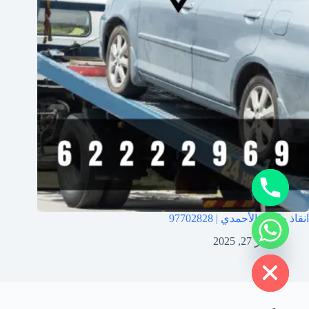
y
t
a
h
c
e
انقاذ طريق الأحمدي | 97702828
d
i
فبراير 27, 2025
H