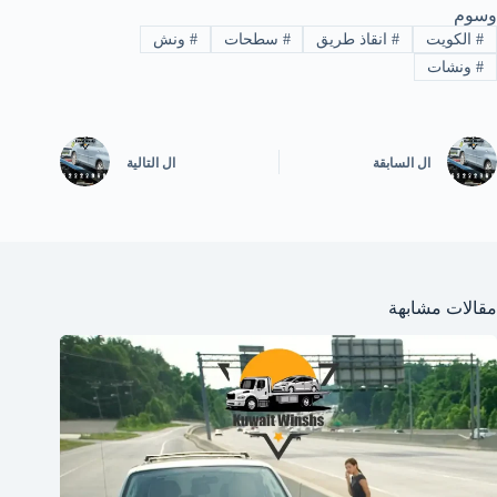
وسوم
#
الكويت
#
انقاذ طريق
#
سطحات
#
ونش
#
ونشات
ال
السابقة
ال
التالية
مقالات مشابهة